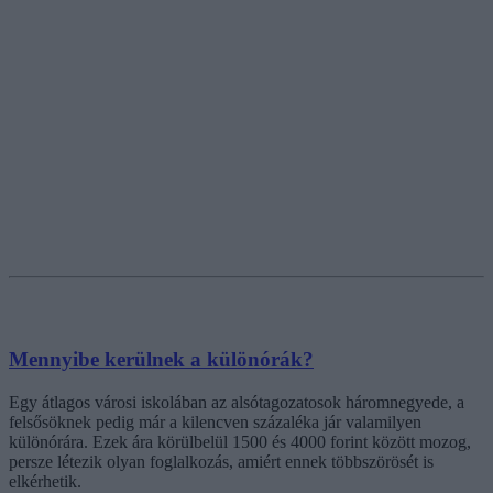
Mennyibe kerülnek a különórák?
Egy átlagos városi iskolában az alsótagozatosok háromnegyede, a
felsősöknek pedig már a kilencven százaléka jár valamilyen
különórára. Ezek ára körülbelül 1500 és 4000 forint között mozog,
persze létezik olyan foglalkozás, amiért ennek többszörösét is
elkérhetik.