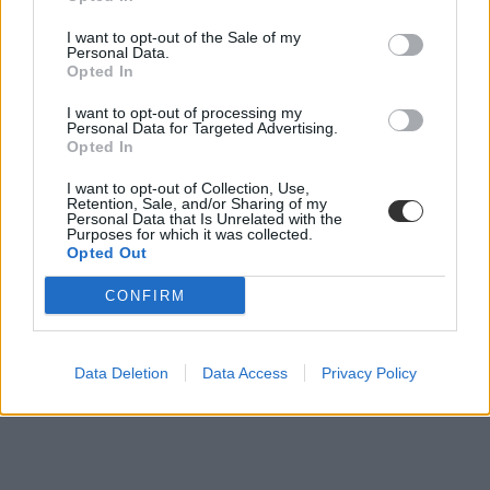
I want to opt-out of the Sale of my
Personal Data.
Opted In
I want to opt-out of processing my
Personal Data for Targeted Advertising.
Opted In
I want to opt-out of Collection, Use,
Már óvodás és kisiskolás kortól havi 5-10 ezer
Retention, Sale, and/or Sharing of my
Personal Data that Is Unrelated with the
forintot költenek a szülők különórákra
Purposes for which it was collected.
Opted Out
Az óvodás és kisiskolás gyermekek különóráira a családok nagy
része havonta 5-10 ezer forint körüli összeget költ gyerekenként -
CONFIRM
derül ki a Játéksziget bolthálózat tulajdonosa, a Formatex MTI-hez
eljuttatott kutatásából.
Felnőttképzés
Data Deletion
Data Access
Privacy Policy
MTI