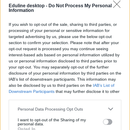
Eduline desktop -
Do Not Process My Personal
Information
"A gyerekek zombiként mászkálnak" - Jocó bácsi
figyelmezteti a szülőket
If you wish to opt-out of the sale, sharing to third parties, or
"Sokan fel vannak háborodva, ha a gyerekek zombiként
processing of your personal or sensitive information for
mászkálnak. Pedig csak napi 10 órát talpalnak, fiatalok még, bírniuk
targeted advertising by us, please use the below opt-out
kell. Vagy nem?" - teszi fel a kérdést Balatoni József
section to confirm your selection. Please note that after your
történelemtanár, vagyis Jocó bácsi.
opt-out request is processed you may continue seeing
interest-based ads based on personal information utilized by
Közoktatás
us or personal information disclosed to third parties prior to
Eduline
your opt-out. You may separately opt-out of the further
disclosure of your personal information by third parties on the
IAB’s list of downstream participants. This information may
also be disclosed by us to third parties on the
IAB’s List of
Downstream Participants
that may further disclose it to other
third parties.
Personal Data Processing Opt Outs
I want to opt-out of the Sharing of my
personal data.
Opted In