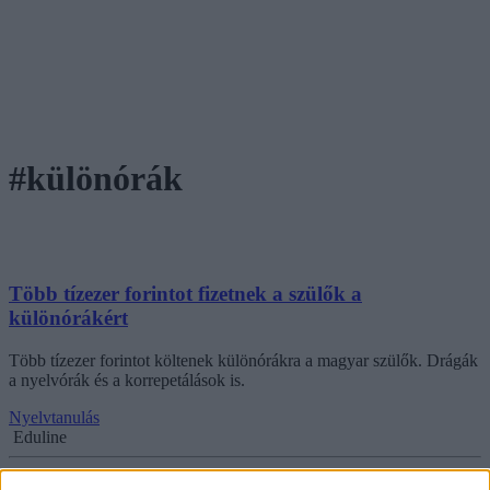
#különórák
Több tízezer forintot fizetnek a szülők a
különórákért
Több tízezer forintot költenek különórákra a magyar szülők. Drágák
a nyelvórák és a korrepetálások is.
Nyelvtanulás
Eduline