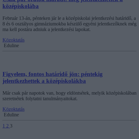
középiskolába
Február 13-án, pénteken jár le a középiskolai jelentkezési határidő, a
8 és 6 osztályos gimnáziumokba készülő egyéni jelentkezőknek még
ma kell postára adniuk a jelentkezési lapokat.
Közoktatás
Eduline
Figyelem, fontos határidő jön: péntekig
jelentkezhettek a középiskolákba
Már csak pár napotok van, hogy eldöntsétek, melyik középiskolában
szeretnétek folytatni tanulmányaitokat.
Közoktatás
Eduline
1
2
3