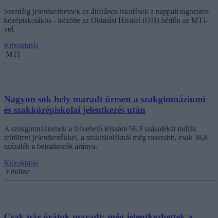
Szerdáig jelentkezhetnek az általános iskolások a nappali tagozatos
középiskolákba - közölte az Oktatási Hivatal (OH) hétfőn az MTI-
vel.
Közoktatás
MTI
Nagyon sok hely maradt üresen a szakgimnáziumi
és szakközépiskolai jelentkezés után
A szakgimnáziumok a felvehető létszám 56,3 százalékát tudták
feltölteni jelentkezőkkel, a szakiskoláknál még rosszabb, csak 38,8
százalék a beiratkozók aránya.
Közoktatás
Eduline
Csak pár órátok maradt: még jelentkezhettek a