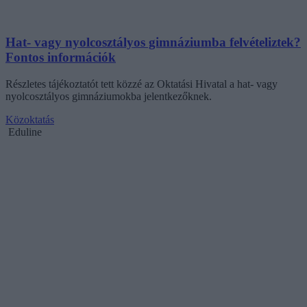
Hat- vagy nyolcosztályos gimnáziumba felvételiztek?
Fontos információk
Részletes tájékoztatót tett közzé az Oktatási Hivatal a hat- vagy
nyolcosztályos gimnáziumokba jelentkezőknek.
Közoktatás
Eduline