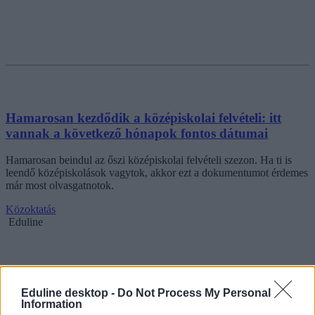
Hamarosan kezdődik a középiskolai felvételi: itt
vannak a következő hónapok fontos dátumai
Hamarosan beindul az őszi középiskolai felvételi szezon. Ha ti is
leendő középiskolások vagytok, akkor ezt a dokumentumot érdemes
már most olvasgatnotok.
Közoktatás
Eduline
Eduline desktop -
Do Not Process My Personal
Information