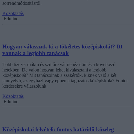
sorrendmódosításról.
Közoktatás
Eduline
Hogyan válasszuk ki a tökéletes középiskolát? Itt
vannak a legjobb tanácsok
Több tízezer diákra és szülőre vár nehéz döntés a következő
hetekben. De vajon hogyan lehet kiválasztani a legjobb
középiskolát? Mit tanácsolnak a szakértők, kiknek való a két
tannyelvű, az egyházi vagy éppen a tagozatos középiskola? Fontos
kérdésekre válaszolunk.
Közoktatás
Eduline
Középiskolai felvételi: fontos határidő közeleg