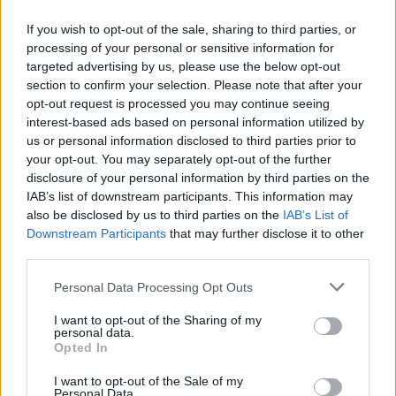
If you wish to opt-out of the sale, sharing to third parties, or
processing of your personal or sensitive information for
targeted advertising by us, please use the below opt-out
section to confirm your selection. Please note that after your
opt-out request is processed you may continue seeing
interest-based ads based on personal information utilized by
us or personal information disclosed to third parties prior to
your opt-out. You may separately opt-out of the further
disclosure of your personal information by third parties on the
IAB’s list of downstream participants. This information may
also be disclosed by us to third parties on the
IAB’s List of
Downstream Participants
that may further disclose it to other
third parties.
Már csak két napig lehet jelentkezni a
középiskolákba
Personal Data Processing Opt Outs
Február 18-án éjfélig lehet jelentkezni a középiskolákba – hívta fel a
I want to opt-out of the Sharing of my
figyelmet az Oktatási Hivatal.
personal data.
Opted In
Közoktatás
Eduline
I want to opt-out of the Sale of my
Personal Data.