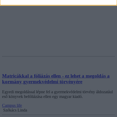
Matricákkal a fóliázás ellen - ez lehet a megoldás a
kormány gyermekvédelmi törvényére
Egyedi megoldással lépne fel a gyermekvédelmi törvény áldozatául
eső könyvek befóliázása ellen egy magyar kiadó.
Campus life
Székács Linda