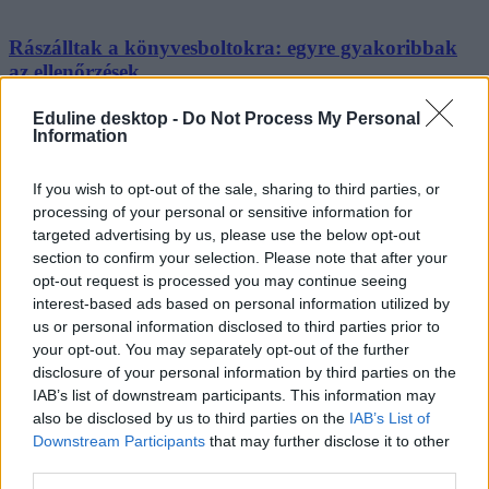
Rászálltak a könyvesboltokra: egyre gyakoribbak
az ellenőrzések
Nyár vége óta bekeményített a fogyasztóvédelem. Azóta intenzíven
Eduline desktop -
Do Not Process My Personal
ellenőrzik, hogy a könyvesboltok betartják-e a kormány által
Information
gyermekvédelmi törvényekre vonatkozó rendelkezéseket.
If you wish to opt-out of the sale, sharing to third parties, or
Campus life
Gál Luca
processing of your personal or sensitive information for
targeted advertising by us, please use the below opt-out
section to confirm your selection. Please note that after your
opt-out request is processed you may continue seeing
interest-based ads based on personal information utilized by
us or personal information disclosed to third parties prior to
your opt-out. You may separately opt-out of the further
disclosure of your personal information by third parties on the
IAB’s list of downstream participants. This information may
also be disclosed by us to third parties on the
IAB’s List of
Downstream Participants
that may further disclose it to other
third parties.