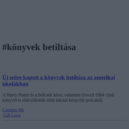
#könyvek betiltása
Új erőre kapott a könyvek betiltása az amerikai
iskolákban
A Harry Potter és a bölcsek köve, valamint Orwell 1984 című
könyvét is eltávolították több iskolai könyvtár polcairól.
Campus life
Gál Luca