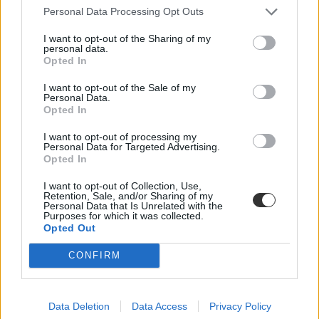
Personal Data Processing Opt Outs
I want to opt-out of the Sharing of my
personal data.
Opted In
I want to opt-out of the Sale of my
Personal Data.
Opted In
Shakespeare művei túl szexuálisak a floridai iskolák
számára - ezért nem is olvashatják mindet
I want to opt-out of processing my
Personal Data for Targeted Advertising.
Opted In
Florida több iskolakörzete is korlátozza Shakespeare műveit a
tanórákon más klasszikus művekkel együttvéve, mert azokat
I want to opt-out of Collection, Use,
"túlságosan szexuális" tartalmúnak ítélték meg.
Retention, Sale, and/or Sharing of my
Personal Data that Is Unrelated with the
Közoktatás
Purposes for which it was collected.
Gál Luca
Opted Out
CONFIRM
Data Deletion
Data Access
Privacy Policy