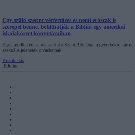
Egy szülő szerint vérfertőzés és nemi erőszak is
szerepel benne, betilthatják a Bibliát egy amerikai
iskolakörzet könyvtáraiban
Egy amerikai édesanya szerint a Szent Bibliában a gyerekekre káros
szexuális jelenetek olvashatóak.
Közoktatás
Eduline