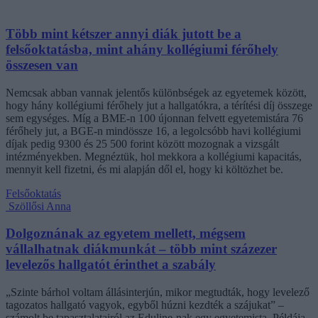
Több mint kétszer annyi diák jutott be a
felsőoktatásba, mint ahány kollégiumi férőhely
összesen van
Nemcsak abban vannak jelentős különbségek az egyetemek között,
hogy hány kollégiumi férőhely jut a hallgatókra, a térítési díj összege
sem egységes. Míg a BME-n 100 újonnan felvett egyetemistára 76
férőhely jut, a BGE-n mindössze 16, a legolcsóbb havi kollégiumi
díjak pedig 9300 és 25 500 forint között mozognak a vizsgált
intézményekben. Megnéztük, hol mekkora a kollégiumi kapacitás,
mennyit kell fizetni, és mi alapján dől el, hogy ki költözhet be.
Felsőoktatás
Szöllősi Anna
Dolgoznának az egyetem mellett, mégsem
vállalhatnak diákmunkát – több mint százezer
levelezős hallgatót érinthet a szabály
„Szinte bárhol voltam állásinterjún, mikor megtudták, hogy levelező
tagozatos hallgató vagyok, egyből húzni kezdték a szájukat” –
számolt be tapasztalatairól az Eduline-nak egy egyetemista. Példája