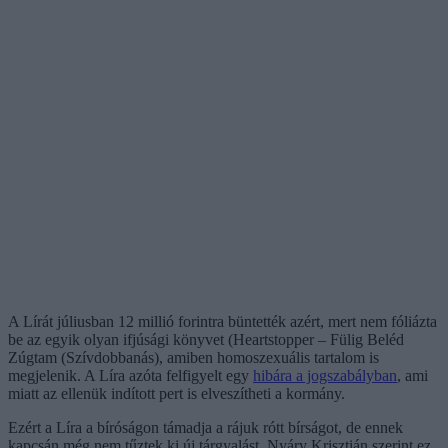
A Lírát júliusban 12 millió forintra büntették azért, mert nem fóliázta
be az egyik olyan ifjúsági könyvet (Heartstopper – Fülig Beléd
Zúgtam (Szívdobbanás), amiben homoszexuális tartalom is
megjelenik. A Líra azóta felfigyelt egy
hibára a jogszabályban
, ami
miatt az ellenük indított pert is elveszítheti a kormány.
Ezért a Líra a bíróságon támadja a rájuk rótt bírságot, de ennek
kapcsán még nem tűztek ki új tárgyalást. Nyáry Krisztián szerint ez