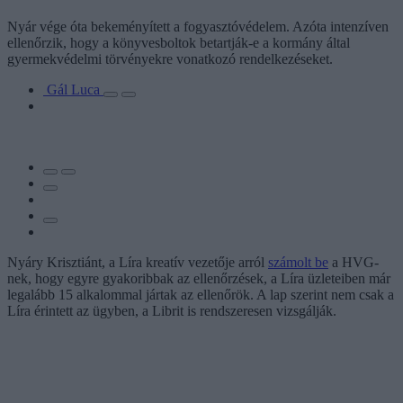
Nyár vége óta bekeményített a fogyasztóvédelem. Azóta intenzíven
ellenőrzik, hogy a könyvesboltok betartják-e a kormány által
gyermekvédelmi törvényekre vonatkozó rendelkezéseket.
Gál Luca
Nyáry Krisztiánt, a Líra kreatív vezetője arról
számolt be
a HVG-
nek, hogy egyre gyakoribbak az ellenőrzések, a Líra üzleteiben már
legalább 15 alkalommal jártak az ellenőrök. A lap szerint nem csak a
Líra érintett az ügyben, a Librit is rendszeresen vizsgálják.