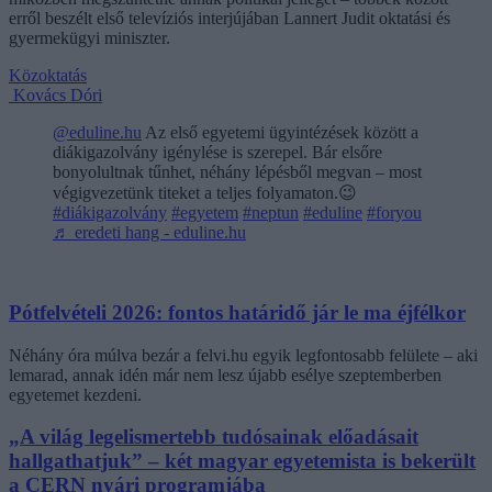
erről beszélt első televíziós interjújában Lannert Judit oktatási és
gyermekügyi miniszter.
Közoktatás
Kovács Dóri
@eduline.hu
Az első egyetemi ügyintézések között a
diákigazolvány igénylése is szerepel. Bár elsőre
bonyolultnak tűnhet, néhány lépésből megvan – most
végigvezetünk titeket a teljes folyamaton.😉
#diákigazolvány
#egyetem
#neptun
#eduline
#foryou
♬ eredeti hang - eduline.hu
Pótfelvételi 2026: fontos határidő jár le ma éjfélkor
Néhány óra múlva bezár a felvi.hu egyik legfontosabb felülete – aki
lemarad, annak idén már nem lesz újabb esélye szeptemberben
egyetemet kezdeni.
„A világ legelismertebb tudósainak előadásait
hallgathatjuk” – két magyar egyetemista is bekerült
a CERN nyári programjába