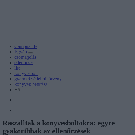
Campus life
Egyéb
csomagolás
ellenőrzés
líra
könyvesbolt
gyermekvédelmi törvény
könyvek betiltása
+3
Rászálltak a könyvesboltokra: egyre
gyakoribbak az ellenőrzések