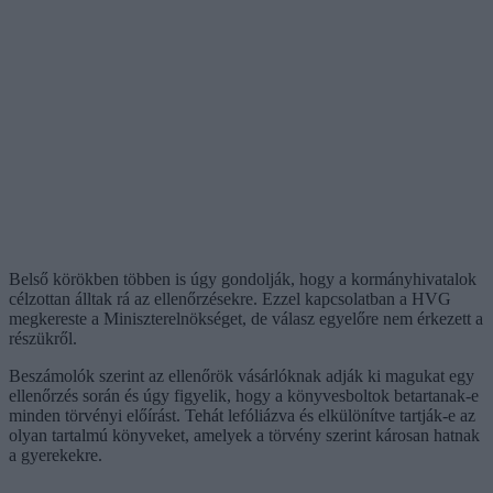
Belső körökben többen is úgy gondolják, hogy a kormányhivatalok
célzottan álltak rá az ellenőrzésekre. Ezzel kapcsolatban a HVG
megkereste a Miniszterelnökséget, de válasz egyelőre nem érkezett a
részükről.
Beszámolók szerint az ellenőrök vásárlóknak adják ki magukat egy
ellenőrzés során és úgy figyelik, hogy a könyvesboltok betartanak-e
minden törvényi előírást. Tehát lefóliázva és elkülönítve tartják-e az
olyan tartalmú könyveket, amelyek a törvény szerint károsan hatnak
a gyerekekre.