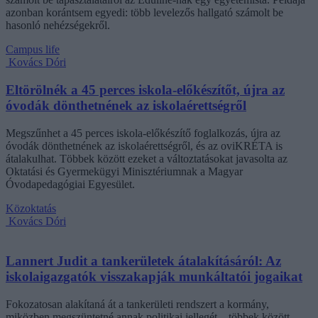
azonban korántsem egyedi: több levelezős hallgató számolt be
hasonló nehézségekről.
Campus life
Kovács Dóri
Eltörölnék a 45 perces iskola-előkészítőt, újra az
óvodák dönthetnének az iskolaérettségről
Megszűnhet a 45 perces iskola-előkészítő foglalkozás, újra az
óvodák dönthetnének az iskolaérettségről, és az oviKRÉTA is
átalakulhat. Többek között ezeket a változtatásokat javasolta az
Oktatási és Gyermekügyi Minisztériumnak a Magyar
Óvodapedagógiai Egyesület.
Közoktatás
Kovács Dóri
Lannert Judit a tankerületek átalakításáról: Az
iskolaigazgatók visszakapják munkáltatói jogaikat
Fokozatosan alakítaná át a tankerületi rendszert a kormány,
miközben megszüntetné annak politikai jellegét – többek között