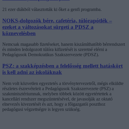
21 ezer diákból választották ki őket a genfi programba.
NOKS-dolgozók bére, cafetéria, túlórapótlék –
ezeket a változásokat sürgeti a PDSZ a
köznevelésben
Nemcsak magasabb fizetéseket, hanem kiszámíthatóbb bérrendszert
és minden ledolgozott túlóra kifizetését is szeretné elérni a
Pedagógusok Demokratikus Szakszervezete (PDSZ).
PSZ: a szakképzésben a felelősség mellett hatáskört
is kell adni az iskoláknak
Nem volt közvetlen egyeztetés a törvénytervezetről, mégis elküldte
részletes észrevételeit a Pedagógusok Szakszervezete (PSZ) a
szakminisztériumnak, melyben többek között egyetértettek a
kancellári rendszer megszüntetésével, de javasolják az oktató
elnevezés kivezetését és azt, hogy a főigazgatói poszthoz
pedagógusi végzettségre is legyen szükség.