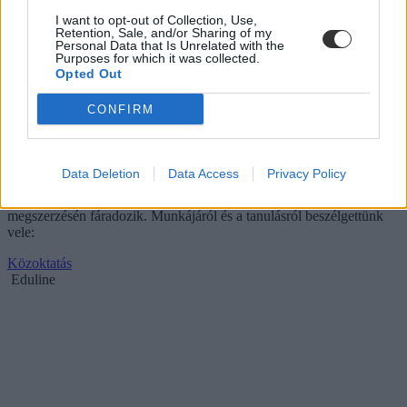
I want to opt-out of Collection, Use,
Retention, Sale, and/or Sharing of my
Personal Data that Is Unrelated with the
Purposes for which it was collected.
Opted Out
CONFIRM
Aki Lenin akart lenni
Kovács Antal, Magyarország első olimpiai- és világbajnoka a judo
sportágban. Talán nem mindenki tudja róla, hogy mióta visszavonult
Data Deletion
Data Access
Privacy Policy
a versenysporttól, a Paksi Atomerőműnél dolgozik, és sokat tesz a
létesítmény társadalmi elfogadtatásáért, miközben a doktori fokozat
megszerzésén fáradozik. Munkájáról és a tanulásról beszélgettünk
vele:
Közoktatás
Eduline