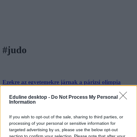
#judo
Ezekre az egyetemekre járnak a párizsi olimpia
magyar cselgáncsozói
Eduline desktop -
Do Not Process My Personal
Mutatjuk, hogy a versenysport mellett hol tanulnak a magyar
Information
olimpiai csapat cselgáncsozói.
Felsőoktatás
If you wish to opt-out of the sale, sharing to third parties, or
Székács Linda
processing of your personal or sensitive information for
targeted advertising by us, please use the below opt-out
section to confirm your selection. Please note that after your