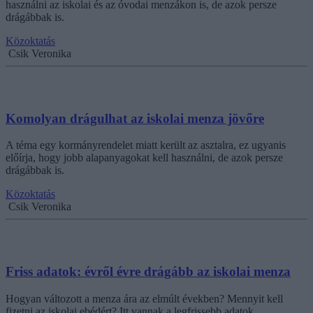
használni az iskolai és az óvodai menzákon is, de azok persze
drágábbak is.
Közoktatás
Csik Veronika
Komolyan drágulhat az iskolai menza jövőre
A téma egy kormányrendelet miatt került az asztalra, ez ugyanis
előírja, hogy jobb alapanyagokat kell használni, de azok persze
drágábbak is.
Közoktatás
Csik Veronika
Friss adatok: évről évre drágább az iskolai menza
Hogyan változott a menza ára az elmúlt években? Mennyit kell
fizetni az iskolai ebédért? Itt vannak a legfrissebb adatok.