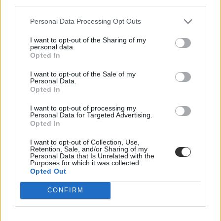
third parties.
Personal Data Processing Opt Outs
I want to opt-out of the Sharing of my
personal data.
Opted In
I want to opt-out of the Sale of my
Personal Data.
Opted In
I want to opt-out of processing my
Personal Data for Targeted Advertising.
Opted In
I want to opt-out of Collection, Use,
Retention, Sale, and/or Sharing of my
Nem várható drágulás az iskolai menzán, több
Personal Data that Is Unrelated with the
helyen pedig a pazarlás is megszűnhet szeptembertől
Purposes for which it was collected.
Opted Out
Tavaly átlagosan harminc százalékkal drágult az iskolai menza
CONFIRM
szeptemberben, akkor a szülők egy része több ezer forinttal
magasabb számlákat kapott, mint korábban. Idén azonban nem kell
ilyen drasztikus emelkedésre számítani, az étkeztetés módjában
ugyanakkor bekövetkezhetnek változások a közeljövőben, sőt, van,