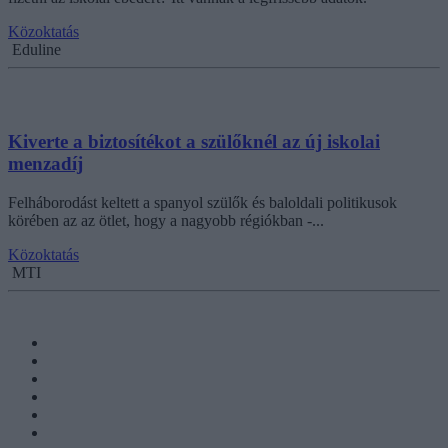
Közoktatás
Eduline
Kiverte a biztosítékot a szülőknél az új iskolai
menzadíj
Felháborodást keltett a spanyol szülők és baloldali politikusok
körében az az ötlet, hogy a nagyobb régiókban -...
Közoktatás
MTI