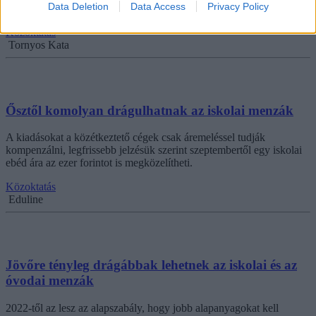
Data Deletion
Data Access
Privacy Policy
ahol már tesztelik is az új módszert.
Közoktatás
Tornyos Kata
Ősztől komolyan drágulhatnak az iskolai menzák
A kiadásokat a közétkeztető cégek csak áremeléssel tudják
kompenzálni, legfrissebb jelzésük szerint szeptembertől egy iskolai
ebéd ára az ezer forintot is megközelítheti.
Közoktatás
Eduline
Jövőre tényleg drágábbak lehetnek az iskolai és az
óvodai menzák
2022-től az lesz az alapszabály, hogy jobb alapanyagokat kell