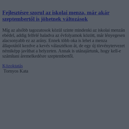
Fejlesztésre szorul az iskolai menza, már akár
szeptembertől is jöhetnek változások
Míg az alsóbb tagozatosok közül szinte mindenki az iskolai menzán
ebédel, addig felfelé haladva az évfolyamok között, már lényegesen
alacsonyabb ez az arány. Ennek több oka is lehet a menza
állapotától kezdve a kevés választékon át, de egy új törvénytervezet
némiképp javíthat a helyzeten. Annak is utánajártunk, hogy kell-e
számítani áremelkedésre szeptembertől.
Közoktatás
Tornyos Kata