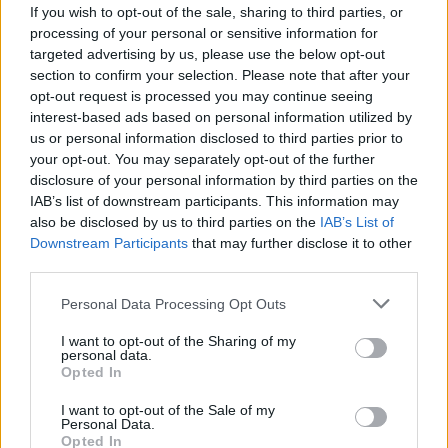
If you wish to opt-out of the sale, sharing to third parties, or
processing of your personal or sensitive information for
targeted advertising by us, please use the below opt-out
Helyettes államtitkár lett a TASZ korábbi szakmai
section to confirm your selection. Please note that after your
vezetője
opt-out request is processed you may continue seeing
interest-based ads based on personal information utilized by
Zeller Judit, a TASZ Esélyegyenlőségi és Önrendelkezési
us or personal information disclosed to third parties prior to
Programjának korábbi vezetője a miniszterelnök döntése alapján a
Szociális és Családügyi Minisztérium helyettes államtitkára lett. A
your opt-out. You may separately opt-out of the further
jogvédő szervezet szerint kinevezése fontos visszajelzés az emberi
disclosure of your personal information by third parties on the
jogi szemlélet kormányzati szerepvállalására.
IAB’s list of downstream participants. This information may
also be disclosed by us to third parties on the
IAB’s List of
Közoktatás
Downstream Participants
that may further disclose it to other
Kurucz-Gáspár Tünde
third parties.
Personal Data Processing Opt Outs
I want to opt-out of the Sharing of my
personal data.
Opted In
I want to opt-out of the Sale of my
Personal Data.
Opted In