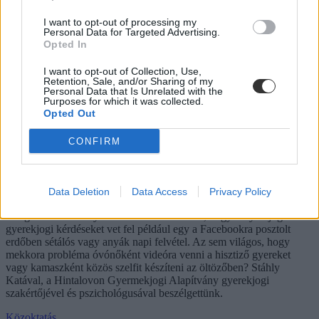
I want to opt-out of processing my
Personal Data for Targeted Advertising.
Opted In
I want to opt-out of Collection, Use,
Retention, Sale, and/or Sharing of my
Personal Data that Is Unrelated with the
Purposes for which it was collected.
Opted Out
CONFIRM
"Egy telefonerdővel néznek szembe az anyák napi
ünnepségen, de a csoportképen nem lehetnek"–
sérülhetnek a gyerekek jogai az oviban, iskolában
Data Deletion
Data Access
Privacy Policy
A legtöbb intézmény nincsen tisztában azzal, hogy milyen jogi és
gyerekjogi kérdéseket vet fel például egy a Facebookra posztolt
erdőben sétálós vagy anyák napi felvétel. Az sem világos, hogy
mekkora probléma óvónőként videóra venni a hisztiző gyereket
vagy kamaszként közös szelfit készíteni az öltözőben? Stáhly
Katával, a Hintalovon Gyermekjogi Alapítvány gyerekjogi
szakértőjével és pszichológusával beszélgettünk.
Közoktatás