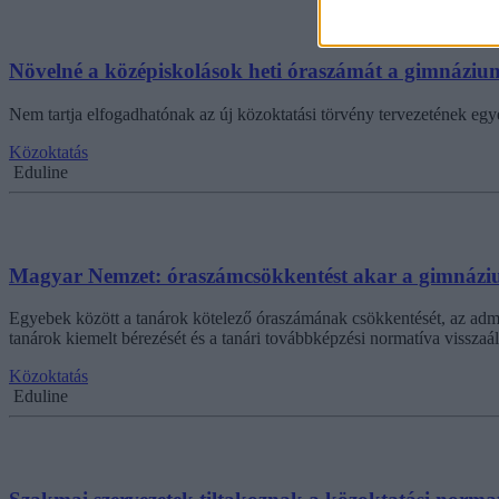
Növelné a középiskolások heti óraszámát a gimnáziu
Nem tartja elfogadhatónak az új közoktatási törvény tervezetének 
Közoktatás
Eduline
Magyar Nemzet: óraszámcsökkentést akar a gimnázi
Egyebek között a tanárok kötelező óraszámának csökkentését, az admin
tanárok kiemelt bérezését és a tanári továbbképzési normatíva visszaál
Közoktatás
Eduline