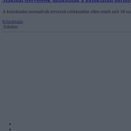
Szakmai szervezetek tiltakoznak a közoktatási normat
A közoktatási normatívák tervezett csökkentése ellen emelt szót 18 sz
Közoktatás
Eduline