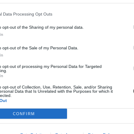
l Data Processing Opt Outs
o opt-out of the Sharing of my personal data.
In
ltak
o opt-out of the Sale of my Personal Data.
 radikális csökkentést a Gimnáziumok Országos...
In
to opt-out of processing my Personal Data for Targeted
ing.
In
o opt-out of Collection, Use, Retention, Sale, and/or Sharing
ersonal Data that Is Unrelated with the Purposes for which it
tkárság tervével?
lected.
Out
ámogatja a pedagógus életpályamodell koncepcióját, de néhány pontot
kifogásolja, hogy kimaradt a modellből az intézményvezetői pálya.
CONFIRM