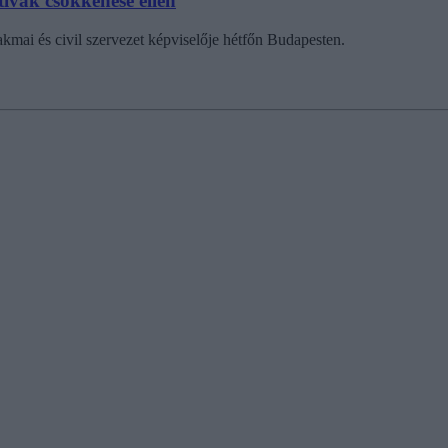
ívák csökkenése ellen
akmai és civil szervezet képviselője hétfőn Budapesten.