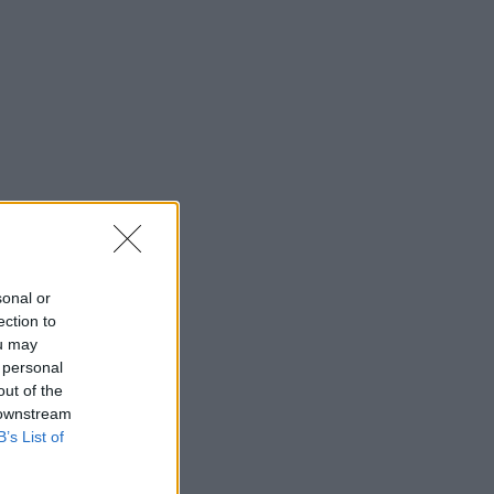
sonal or
ection to
ou may
 personal
out of the
 downstream
B’s List of