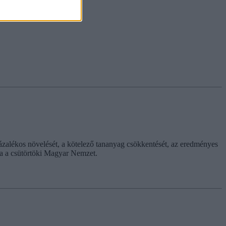
ázalékos növelését, a kötelező tananyag csökkentését, az eredményes
rja a csütörtöki Magyar Nemzet.