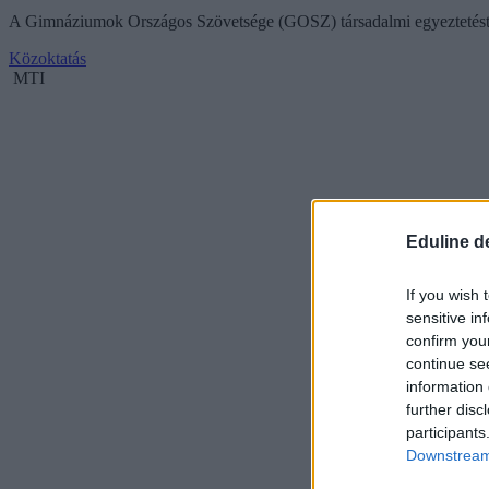
A Gimnáziumok Országos Szövetsége (GOSZ) társadalmi egyeztetést ké
Közoktatás
MTI
Eduline d
If you wish 
sensitive in
confirm you
continue se
information 
further disc
participants
Downstream 