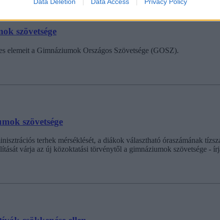
Data Deletion
Data Access
Privacy Policy
mok szövetsége
egyes elemeit a Gimnáziumok Országos Szövetsége (GOSZ).
umok szövetsége
isztrációs terhek mérséklését, a diákok választható óraszámának tízsz
lítását várja az új közoktatási törvénytől a gimnáziumok szövetsége - í