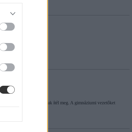
 aggályosnak, javítandónak ítél meg. A gimnáziumi vezetőket