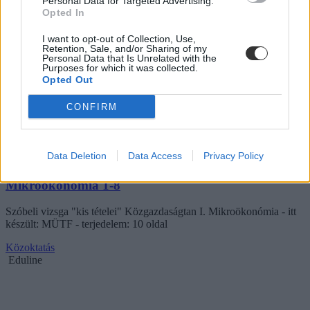
Personal Data for Targeted Advertising.
Opted In
I want to opt-out of Collection, Use,
Retention, Sale, and/or Sharing of my
Personal Data that Is Unrelated with the
Purposes for which it was collected.
Opted Out
CONFIRM
Data Deletion
Data Access
Privacy Policy
Mikrookonomia 1-8
Szóbeli vizsga "kis tételei" Közgazdaságtan I. Mikroökonómia - itt
készült: MÜTF - terjedelem: 10 oldal
Közoktatás
Eduline