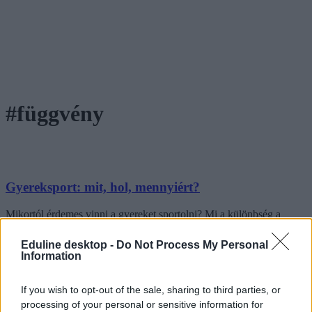
#függvény
Gyereksport: mit, hol, mennyiért?
Mikortól érdemes vinni a gyereket sportolni? Mi a különbség a
hagyományos klubok és az új, piaci alapon szerveződő egyesületek
között? Hol kezdődik és meddig tart a serdülő, az ifi és a junior
Eduline desktop -
Do Not Process My Personal
korosztály? Na és mindez mennyibe kerülhet a szülőknek? Néhány
Information
tény a gyereksportról, ha úgy döntünk, hogy az iskolai testnevelés
nem elég.
If you wish to opt-out of the sale, sharing to third parties, or
Közoktatás
processing of your personal or sensitive information for