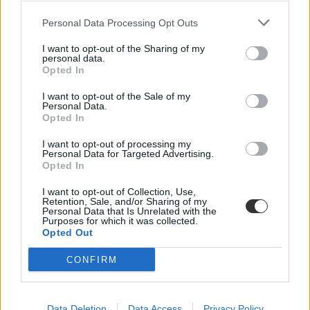
Personal Data Processing Opt Outs
I want to opt-out of the Sharing of my
personal data.
Opted In
I want to opt-out of the Sale of my
Personal Data.
Opted In
382 millióért pótolhatják a 2021-ben leégett borsodi
I want to opt-out of processing my
Personal Data for Targeted Advertising.
iskola tetőszerkezetét
Opted In
Évek óta váltásban, illetve konténerekben tanulnak a diákok a
I want to opt-out of Collection, Use,
leégett tetőre szánt forrás híján, most úgy tűnik, rendeződik a
Retention, Sale, and/or Sharing of my
helyzet.
Personal Data that Is Unrelated with the
Purposes for which it was collected.
Közoktatás
Opted Out
Tarnay Kristóf
CONFIRM
Data Deletion
Data Access
Privacy Policy