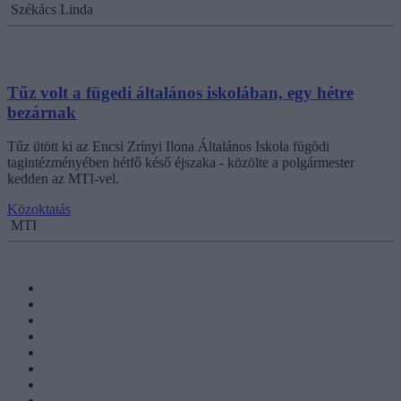
Székács Linda
Tűz volt a fügedi általános iskolában, egy hétre
bezárnak
Tűz ütött ki az Encsi Zrínyi Ilona Általános Iskola fügödi
tagintézményében hétfő késő éjszaka - közölte a polgármester
kedden az MTI-vel.
Közoktatás
MTI