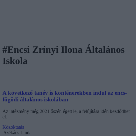
#Encsi Zrínyi Ilona Általános
Iskola
A következő tanév is konténerekben indul az encs-
fügödi általános iskolában
Az intézmény még 2021 őszén égett le, a felújítása idén kezdődhet
el.
Közoktatás
Székács Linda