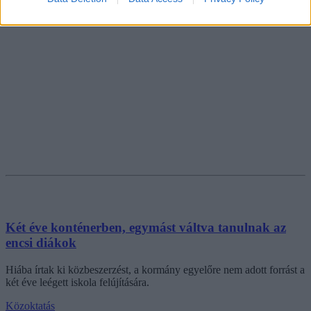
Két éve konténerben, egymást váltva tanulnak az
encsi diákok
Hiába írtak ki közbeszerzést, a kormány egyelőre nem adott forrást a
két éve leégett iskola felújítására.
Közoktatás