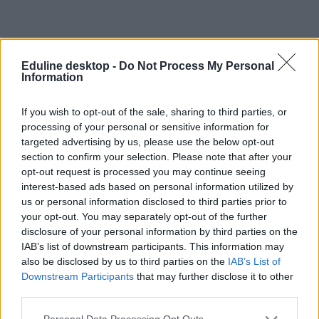
Eduline desktop -
Do Not Process My Personal
Information
#döntéshozás
If you wish to opt-out of the sale, sharing to third parties, or
processing of your personal or sensitive information for
targeted advertising by us, please use the below opt-out
section to confirm your selection. Please note that after your
opt-out request is processed you may continue seeing
interest-based ads based on personal information utilized by
„A fiatalok ne csupán elszenvedői vagy véleményezői
us or personal information disclosed to third parties prior to
legyenek a döntéseknek” – Lannert Judit ifjúsági
your opt-out. You may separately opt-out of the further
részvételi csoportot hoz létre
disclosure of your personal information by third parties on the
IAB’s list of downstream participants. This information may
A diákok véleményét is becsatornázná az oktatáspolitikai
also be disclosed by us to third parties on the
IAB’s List of
döntésekbe az Oktatási és Gyermekügyi Minisztérium. Lannert Judit
gyereknapon jelentette be, hogy Gyermek- és Ifjúsági Részvételi
Downstream Participants
that may further disclose it to other
Csoportot hoznak létre, amelynek feladata az lesz, hogy a fiatalok
third parties.
érdemben is részt vehessenek az őket érintő ügyek alakításában.