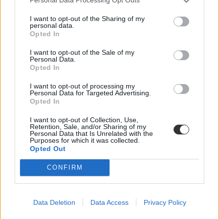
Personal Data Processing Opt Outs
Közoktatás
Palotás Zsuzsanna
I want to opt-out of the Sharing of my
personal data.
Opted In
I want to opt-out of the Sale of my
Demokráciát próbáltak ki a Parlamentben –
Personal Data.
Opted In
gyerekek kérdezhették a kormányt
I want to opt-out of processing my
Több mint háromszáz diák vett részt a Gyermek- és Ifjúsági
Personal Data for Targeted Advertising.
Országgyűlésen, ahol minisztereknek és államtitkároknak tehették
Opted In
fel kérdéseiket. A fiatalok többek között az iskolai étkeztetés
minőségét, a vidéki orvoshiányt, a mesterséges intelligencia felelős
I want to opt-out of Collection, Use,
használatát és az internethasználat biztonságát firtatták.
Retention, Sale, and/or Sharing of my
Personal Data that Is Unrelated with the
Közoktatás
Purposes for which it was collected.
Opted Out
Palotás Zsuzsanna
CONFIRM
Data Deletion
Data Access
Privacy Policy