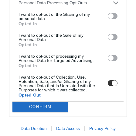
Közoktatás
Personal Data Processing Opt Outs
Palotás Zsuzsanna
I want to opt-out of the Sharing of my
personal data.
Opted In
I want to opt-out of the Sale of my
Tanfelügyelettel vagy tesztekkel kellene kiszűrni a
Personal Data.
kudarcos iskolákat?
Opted In
„Sokszor halljuk: a tanulók kudarca alapvetően az iskola kudarca.
I want to opt-out of processing my
Addig a mértékig, ameddig az iskola felelőssé tehető a tanulási
Personal Data for Targeted Advertising.
Opted In
sikerekért és kudarcokért, ez bizony így van. Amíg azonban a
tanulók kudarcai életre szóló következményekkel járnak, az iskolák
kudarcának Magyarországon az égvilágon semmi következménye
I want to opt-out of Collection, Use,
Retention, Sale, and/or Sharing of my
nincs” – olvasható az Oktpolcafé legfrissebb bejegyzésében.
Personal Data that Is Unrelated with the
Purposes for which it was collected.
Közoktatás
Opted Out
Eduline
CONFIRM
Data Deletion
Data Access
Privacy Policy