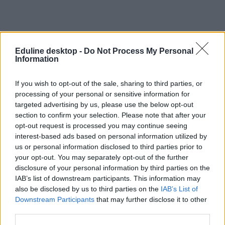
Eduline desktop -
Do Not Process My Personal
Information
#diák teljesítmény
If you wish to opt-out of the sale, sharing to third parties, or
processing of your personal or sensitive information for
targeted advertising by us, please use the below opt-out
section to confirm your selection. Please note that after your
opt-out request is processed you may continue seeing
Jocó bácsi: „A bizonyítvány nem a gyerek
interest-based ads based on personal information utilized by
képességeit, hanem az adott tanévben nyújtott
us or personal information disclosed to third parties prior to
teljesítményét mutatja”
your opt-out. You may separately opt-out of the further
disclosure of your personal information by third parties on the
A bizonyítvány nem azt mutatja meg, hogy egy gyerek mennyire
IAB’s list of downstream participants. This information may
okos vagy milyen képességei vannak, hanem azt, hogyan teljesített
also be disclosed by us to third parties on the
IAB’s List of
egy adott tanévben, véli Balatoni József (Jocó bácsi). A töritanár arra
Downstream Participants
that may further disclose it to other
is felhívta a szülők figyelmét, hogy ne osszák meg gyerekük
third parties.
bizonyítványát a közösségi oldalakon.