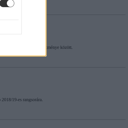
legjobb felsőoktatási intézménye között.
ó 2018/19-es rangsorára.