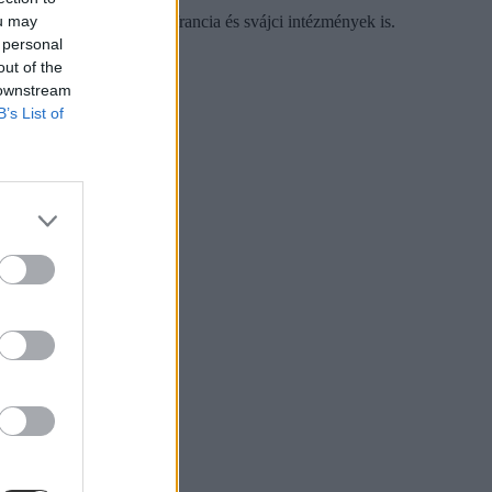
ou may
feltűnnek számos brit, francia és svájci intézmények is.
 personal
out of the
 downstream
B’s List of