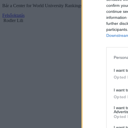
confirm you
Bár a Center for World University Rankings legfrissebb kiadványában 
continue se
Felsőoktatás
information 
Rodler Lili
further disc
participants
Downstream 
Persona
I want t
Opted 
I want t
Opted 
I want 
Advertis
Opted 
I want t