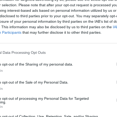
r selection. Please note that after your opt-out request is processed y
is zömében amerikai egyetemek vannak az élvonalban, de elszór köztük 
eing interest-based ads based on personal information utilized by us or
disclosed to third parties prior to your opt-out. You may separately opt-
losure of your personal information by third parties on the IAB’s list of
. This information may also be disclosed by us to third parties on the
IA
Participants
that may further disclose it to other third parties.
l Data Processing Opt Outs
o opt-out of the Sharing of my personal data.
In
o opt-out of the Sale of my Personal Data.
In
to opt-out of processing my Personal Data for Targeted
ing.
In
o opt-out of Collection, Use, Retention, Sale, and/or Sharing