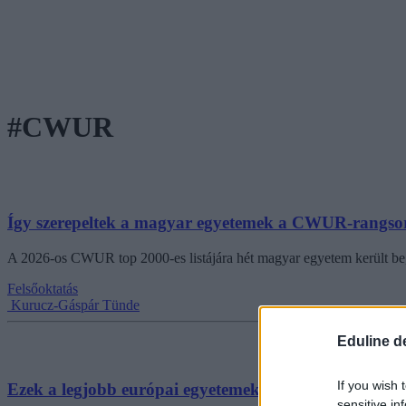
#CWUR
Így szerepeltek a magyar egyetemek a CWUR-rangs
A 2026-os CWUR top 2000-es listájára hét magyar egyetem került be, 
Felsőoktatás
Kurucz-Gáspár Tünde
Eduline d
If you wish 
Ezek a legjobb európai egyetemek a CWUR 2025-ös l
sensitive in