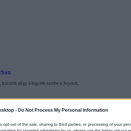
orban
közülük négy a legjobb ezerbe is bejutott.
esktop -
Do Not Process My Personal Information
to opt-out of the sale, sharing to third parties, or processing of your per
istáján
formation for targeted advertising by us, please use the below opt-out s