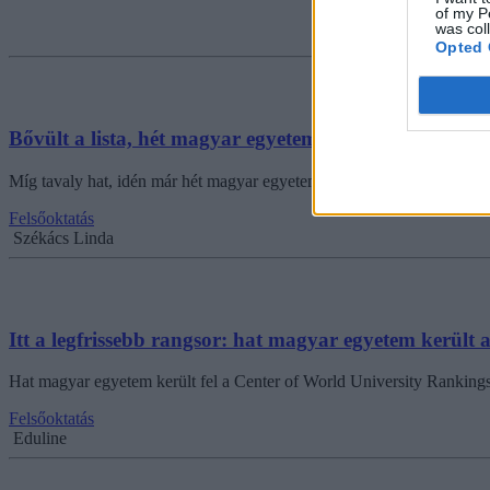
of my P
was col
Opted 
Bővült a lista, hét magyar egyetem szerepel a legfris
Míg tavaly hat, idén már hét magyar egyetem szerepel a Center for W
Felsőoktatás
Székács Linda
Itt a legfrissebb rangsor: hat magyar egyetem került 
Hat magyar egyetem került fel a Center of World University Rankings
Felsőoktatás
Eduline