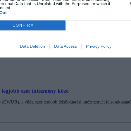
ersonal Data that Is Unrelated with the Purposes for which it
lected.
Out
CONFIRM
sebb nemzetközi felsőoktatási rangsorban
Data Deletion
Data Access
Privacy Policy
orld University 2024-es nemzetközi egyetemi rangsorában a világ 2000 
a legjobb ezer intézmény közé
 (CWUR), a világ ezer legjobb felsőoktatási intézményét felsorakoztat