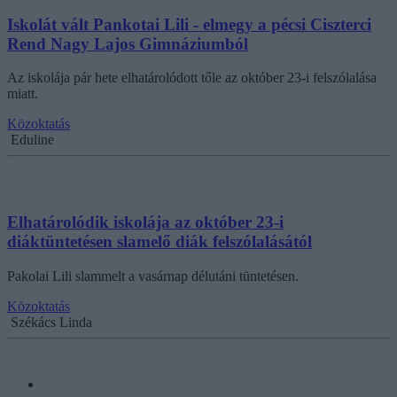
Iskolát vált Pankotai Lili - elmegy a pécsi Ciszterci
Rend Nagy Lajos Gimnáziumból
Az iskolája pár hete elhatárolódott tőle az október 23-i felszólalása
miatt.
Közoktatás
Eduline
Elhatárolódik iskolája az október 23-i
diáktüntetésen slamelő diák felszólalásától
Pakolai Lili slammelt a vasárnap délutáni tüntetésen.
Közoktatás
Székács Linda