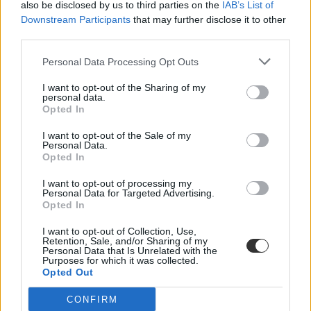
also be disclosed by us to third parties on the
IAB’s List of
Downstream Participants
that may further disclose it to other
third parties.
Personal Data Processing Opt Outs
I want to opt-out of the Sharing of my
personal data.
Opted In
Öngyilkos lett egy diák a Ciszterci Rend Nagy Lajos
Gimnáziumban Pécsett
I want to opt-out of the Sale of my
Personal Data.
A rendőrség eljárást indított.
Opted In
Közoktatás
I want to opt-out of processing my
Székács Linda
Personal Data for Targeted Advertising.
Opted In
I want to opt-out of Collection, Use,
Retention, Sale, and/or Sharing of my
Personal Data that Is Unrelated with the
Purposes for which it was collected.
Opted Out
CONFIRM