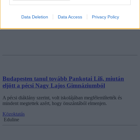
Data Deletion
Data Access
Privacy Policy
Budapesten tanul tovább Pankotai Lili, miután
eljött a pécsi Nagy Lajos Gimnáziumból
A pécsi diáklány szerint, volt iskolájában megfélemlítették és
mindent megtettek azért, hogy önszántából elmenjen.
Közoktatás
Eduline