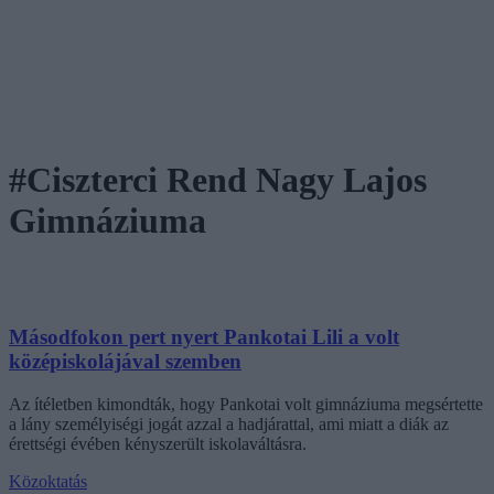
#Ciszterci Rend Nagy Lajos
Gimnáziuma
Másodfokon pert nyert Pankotai Lili a volt
középiskolájával szemben
Az ítéletben kimondták, hogy Pankotai volt gimnáziuma megsértette
a lány személyiségi jogát azzal a hadjárattal, ami miatt a diák az
érettségi évében kényszerült iskolaváltásra.
Közoktatás