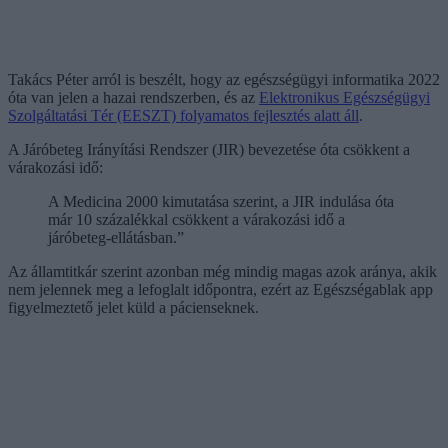
Takács Péter arról is beszélt, hogy az egészségügyi informatika 2022
óta van jelen a hazai rendszerben, és az
Elektronikus Egészségügyi
Szolgáltatási Tér (EESZT) folyamatos fejlesztés alatt áll
.
A Járóbeteg Irányítási Rendszer (JIR) bevezetése óta csökkent a
várakozási idő:
A Medicina 2000 kimutatása szerint, a JIR indulása óta
már 10 százalékkal csökkent a várakozási idő a
járóbeteg-ellátásban.”
Az államtitkár szerint azonban még mindig magas azok aránya, akik
nem jelennek meg a lefoglalt időpontra, ezért az Egészségablak app
figyelmeztető jelet küld a pácienseknek.