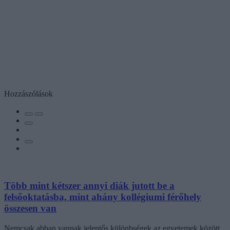
Hozzászólások
Több mint kétszer annyi diák jutott be a
felsőoktatásba, mint ahány kollégiumi férőhely
összesen van
Nemcsak abban vannak jelentős különbségek az egyetemek között,