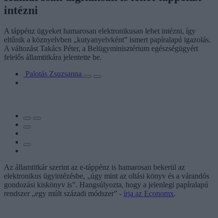
intézni
A táppénz ügyeket hamarosan elektronikusan lehet intézni, így
eltűnik a köznyelvben „kutyanyelvként” ismert papíralapú igazolás.
A változást Takács Péter, a Belügyminisztérium egészségügyért
felelős államtitkára jelentette be.
Palotás Zsuzsanna
Az államtitkár szerint az e-táppénz is hamarosan bekerül az
elektronikus ügyintézésbe, „úgy mint az oltási könyv és a várandós
gondozási kiskönyv is”. Hangsúlyozta, hogy a jelenlegi papíralapú
rendszer „egy múlt századi módszer” -
írja az Economx
.