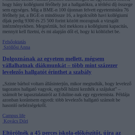
hogy hány kollégiumi férőhely jut a hallgatókra, a térítési díj összege
sem egységes. Míg a BME-n 100 újonnan felvett egyetemistára 76
férőhely jut, a BGE-n mindössze 16, a legolcsóbb havi kollégiumi
díjak pedig 9300 és 25 500 forint között mozognak a vizsgált
intézményekben. Megnéztük, hol mekkora a kollégiumi kapacitás,
mennyit kell fizetni, és mi alapján dől el, hogy ki költözhet be.
Felsőoktatás
Szöllősi Anna
Dolgoznának az egyetem mellett, mégsem
vállalhatnak diákmunkát – több mint százezer
levelezős hallgatót érinthet a szabály
„Szinte bárhol voltam állásinterjún, mikor megtudták, hogy levelező
tagozatos hallgató vagyok, egyből húzni kezdték a szájukat” –
számolt be tapasztalatairól az Eduline-nak egy egyetemista. Példája
azonban korántsem egyedi: több levelezős hallgató számolt be
hasonló nehézségekről.
Campus life
Kovács Dóri
Eltörölnék a 45 perces iskola-előkészítőt, újra az