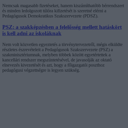
Nemcsak magasabb fizetéseket, hanem kiszámíthatóbb bérrendszert
és minden ledolgozott túlóra kifizetését is szeretné elérni a
Pedagógusok Demokratikus Szakszervezete (PDSZ).
PSZ: a szakképzésben a felelősség mellett hatáskört
is kell adni az iskoláknak
Nem volt közvetlen egyeztetés a törvénytervezetről, mégis elküldte
részletes észrevételeit a Pedagógusok Szakszervezete (PSZ) a
szakminisztériumnak, melyben többek között egyetértettek a
kancellári rendszer megszüntetésével, de javasolják az oktató
elnevezés kivezetését és azt, hogy a főigazgatói poszthoz
pedagógusi végzettségre is legyen szükség.