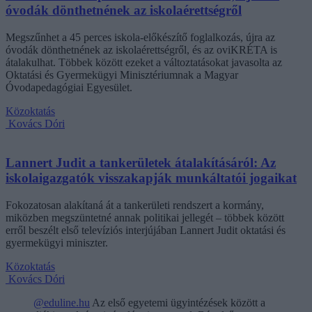
óvodák dönthetnének az iskolaérettségről
Megszűnhet a 45 perces iskola-előkészítő foglalkozás, újra az
óvodák dönthetnének az iskolaérettségről, és az oviKRÉTA is
átalakulhat. Többek között ezeket a változtatásokat javasolta az
Oktatási és Gyermekügyi Minisztériumnak a Magyar
Óvodapedagógiai Egyesület.
Közoktatás
Kovács Dóri
Lannert Judit a tankerületek átalakításáról: Az
iskolaigazgatók visszakapják munkáltatói jogaikat
Fokozatosan alakítaná át a tankerületi rendszert a kormány,
miközben megszüntetné annak politikai jellegét – többek között
erről beszélt első televíziós interjújában Lannert Judit oktatási és
gyermekügyi miniszter.
Közoktatás
Kovács Dóri
@eduline.hu
Az első egyetemi ügyintézések között a