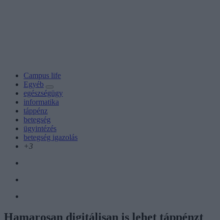
Campus life
Egyéb
egészségügy
informatika
táppénz
betegség
ügyintézés
betegség igazolás
+3
Hamarosan digitálisan is lehet táppénzt