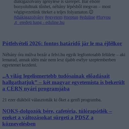
diákigazolvány igénylése is szerepel. Bár elsőre
bonyolultnak tűnhet, néhány lépésből megvan – most
végigvezetünk titeket a teljes folyamaton.😉
#diákigazolvány
#egyetem
#neptun
#eduline
#foryou
♬ eredeti hang - eduline.hu
Pótfelvételi 2026: fontos határidő jár le ma éjfélkor
Néhány óra múlva bezár a felvi.hu egyik legfontosabb felülete – aki
lemarad, annak idén már nem lesz újabb esélye szeptemberben
egyetemet kezdeni.
„A világ legelismertebb tudósainak előadásait
hallgathatjuk” – két magyar egyetemista is bekerült
a CERN nyári programjába
21 ezer diákból választották ki őket a genfi programba.
NOKS-dolgozók bére, cafetéria, túlórapótlék –
ezeket a változásokat sürgeti a PDSZ a
köznevelésben