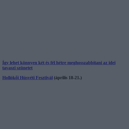
Így lehet könnyen két és fél hétre meghosszabbítani az idei
tavaszi szünetet
Hollókői Húsvéti Fesztivál
(április 18-21.)