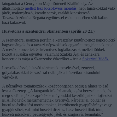
látogatókat a Georgikon Majortörténeti Kiállítóhely. Az
állatsimogató
mellett lesz locsolóvers mondás
, népi fajátékokkal való
játék, malomjátszó, kreatív sarok, családi kincskereső,
Tavaszköszöntő a Regatta együttessel és kemencében sült kalács
házi kakaóval.
Húsvétolás a szentendrei Skanzenben (április 20-21.)
A szentendrei skanzen portáin a keresztény kultúrkörhöz kapcsolódó
hagyományok és a tavaszi népszokások egyaránt megjelennek majd.
A mesék, koncertek és kézműves foglalkozások mellett többek
között a Kaláka együttes, valamint Szalóki Ági és zenekara
koncertje is várja a Skanzenbe érkezőket – írta a
Sokszínű Vidék.
Locsolkodással, húsvéti történetek mesélésével, zenével,
gólyalábasokkal és vásárral csábítják a húsvétkor kirándulni
vágyókat.
A kézműves foglalkozások középpontjában pedig a hímes tojásé
lesz a főszerep. „A látogatók írókázhatnak, tojást berzselhetnek, és
megcsodálhatják az aprólékos műgonddal készülő patkolt tojásokat
is. A látogatók megismerhetnek gyergyói, kárpátaljai, bolgár és
hucul tojásdíszítési motívumokat, készíthetnek gyapjúbárányt vagy
gyapjúcsibét, valamint húsvéti díszt is. Lesz húsvéti titok túra,
húsvéti játszókert, pecsétgyűjtő játék és szagosvíz-bemutató.”