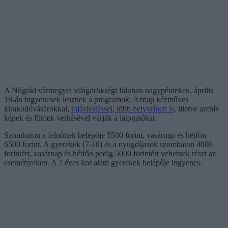
A Nógrád vármegyei világörökségi faluban nagypénteken, április
18-án ingyenesek lesznek a programok. Aznap kézműves
kirakodóvásárokkal,
tojásfestéssel, több helyszínen is
, illetve archív
képek és filmek vetítésével várják a látogatókat.
Szombaton a felnőttek belépője 5500 forint, vasárnap és hétfőn
6500 forint. A gyerekek (7-18) és a nyugdíjasok szombaton 4000
forintért, vasárnap és hétfőn pedig 5000 forintért vehetnek részt az
eseményeken. A 7 éves kor alatti gyerekek belépője ingyenes.