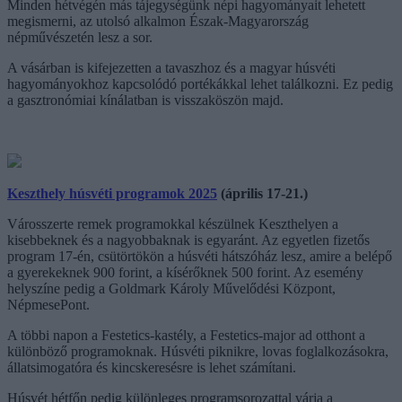
Minden hétvégén más tájegységünk népi hagyományait lehetett
megismerni, az utolsó alkalmon Észak-Magyarország
népművészetén lesz a sor.
A vásárban is kifejezetten a tavaszhoz és a magyar húsvéti
hagyományokhoz kapcsolódó portékákkal lehet találkozni. Ez pedig
a gasztronómiai kínálatban is visszaköszön majd.
Keszthely húsvéti programok 2025
(április 17-21.)
Városszerte remek programokkal készülnek Keszthelyen a
kisebbeknek és a nagyobbaknak is egyaránt. Az egyetlen fizetős
program 17-én, csütörtökön a húsvéti hátszóház lesz, amire a belépő
a gyerekeknek 900 forint, a kísérőknek 500 forint. Az esemény
helyszíne pedig a Goldmark Károly Művelődési Központ,
NépmesePont.
A többi napon a Festetics-kastély, a Festetics-major ad otthont a
különböző programoknak. Húsvéti piknikre, lovas foglalkozásokra,
állatsimogatóra és kincskeresésre is lehet számítani.
Húsvét hétfőn pedig különleges programsorozattal várja a