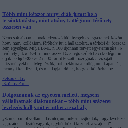
Több mint kétszer annyi diák jutott be a
felsőoktatásba, mint ahány kollégiumi férőhely
összesen van
Nemcsak abban vannak jelentős különbségek az egyetemek között,
hogy hány kollégiumi férőhely jut a hallgatókra, a térítési díj összege
sem egységes. Míg a BME-n 100 újonnan felvett egyetemistára 76
férőhely jut, a BGE-n mindössze 16, a legolcsóbb havi kollégiumi
díjak pedig 9300 és 25 500 forint között mozognak a vizsgált
intézményekben. Megnéztük, hol mekkora a kollégiumi kapacitás,
mennyit kell fizetni, és mi alapján dől el, hogy ki költözhet be.
Felsőoktatás
Szöllősi Anna
Dolgoznának az egyetem mellett, mégsem
vállalhatnak diákmunkát – több mint százezer
levelezős hallgatót érinthet a szabály
„Szinte bárhol voltam állásinterjún, mikor megtudták, hogy levelező
tagozatos hallgató vagyok, egyből húzni kezdték a szájukat” –