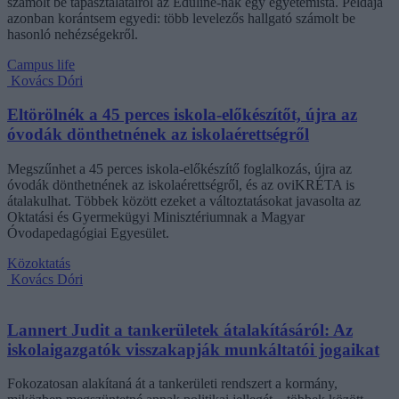
számolt be tapasztalatairól az Eduline-nak egy egyetemista. Példája
azonban korántsem egyedi: több levelezős hallgató számolt be
hasonló nehézségekről.
Campus life
Kovács Dóri
Eltörölnék a 45 perces iskola-előkészítőt, újra az
óvodák dönthetnének az iskolaérettségről
Megszűnhet a 45 perces iskola-előkészítő foglalkozás, újra az
óvodák dönthetnének az iskolaérettségről, és az oviKRÉTA is
átalakulhat. Többek között ezeket a változtatásokat javasolta az
Oktatási és Gyermekügyi Minisztériumnak a Magyar
Óvodapedagógiai Egyesület.
Közoktatás
Kovács Dóri
Lannert Judit a tankerületek átalakításáról: Az
iskolaigazgatók visszakapják munkáltatói jogaikat
Fokozatosan alakítaná át a tankerületi rendszert a kormány,