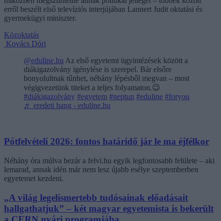
miközben megszüntetné annak politikai jellegét – többek között
erről beszélt első televíziós interjújában Lannert Judit oktatási és
gyermekügyi miniszter.
Közoktatás
Kovács Dóri
@eduline.hu
Az első egyetemi ügyintézések között a
diákigazolvány igénylése is szerepel. Bár elsőre
bonyolultnak tűnhet, néhány lépésből megvan – most
végigvezetünk titeket a teljes folyamaton.😉
#diákigazolvány
#egyetem
#neptun
#eduline
#foryou
♬ eredeti hang - eduline.hu
Pótfelvételi 2026: fontos határidő jár le ma éjfélkor
Néhány óra múlva bezár a felvi.hu egyik legfontosabb felülete – aki
lemarad, annak idén már nem lesz újabb esélye szeptemberben
egyetemet kezdeni.
„A világ legelismertebb tudósainak előadásait
hallgathatjuk” – két magyar egyetemista is bekerült
a CERN nyári programjába