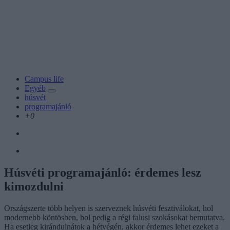
Campus life
Egyéb
húsvét
programajánló
+0
Húsvéti programajánló: érdemes lesz
kimozdulni
Országszerte több helyen is szerveznek húsvéti fesztiválokat, hol
modernebb köntösben, hol pedig a régi falusi szokásokat bemutatva.
Ha esetleg kirándulnátok a hétvégén, akkor érdemes lehet ezeket a