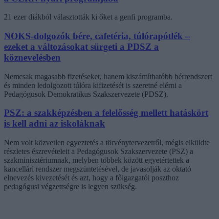
21 ezer diákból választották ki őket a genfi programba.
NOKS-dolgozók bére, cafetéria, túlórapótlék –
ezeket a változásokat sürgeti a PDSZ a
köznevelésben
Nemcsak magasabb fizetéseket, hanem kiszámíthatóbb bérrendszert
és minden ledolgozott túlóra kifizetését is szeretné elérni a
Pedagógusok Demokratikus Szakszervezete (PDSZ).
PSZ: a szakképzésben a felelősség mellett hatáskört
is kell adni az iskoláknak
Nem volt közvetlen egyeztetés a törvénytervezetről, mégis elküldte
részletes észrevételeit a Pedagógusok Szakszervezete (PSZ) a
szakminisztériumnak, melyben többek között egyetértettek a
kancellári rendszer megszüntetésével, de javasolják az oktató
elnevezés kivezetését és azt, hogy a főigazgatói poszthoz
pedagógusi végzettségre is legyen szükség.