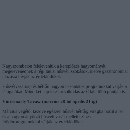
Nagyszombaton felelevenítik a kereplőzés hagyományát,
megelevenednek a régi falusi húsvéti szokások, illetve gasztronómiai
utazásra hívják az érdeklődőket.
Húsvétvasárnap és hétfőn nagyon hasonlatos programokkal várják a
látogatókat. Mind két nap lesz locsolkodás az Ófalu több pontján is.
Vörösmarty Tavasz (március 28-tól április 21-ig)
Március végétől kezdve egészen húsvét hétfőig virágba borul a tér
és a hagyományőrző húsvéti vásár mellett színes
folklórprogramokkal várják az érdeklődőket.