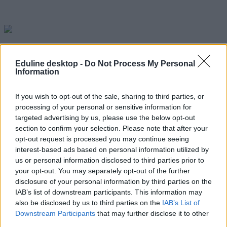
Húsvét Nyíregyháza 2025 - Falusi Húsvét a Sóstói
Múzeumfaluban
(április 18-21.)
Eduline desktop -
Do Not Process My Personal
Information
A Nyíregyházi húsvéti programok egyike a fizetősöknek.
Felnőtteknek kétezer, diákoknak pedig ezer forintos a részvételi díj,
6 éves kor alatt és 70 éves kor felett pedig ingyenes.
If you wish to opt-out of the sale, sharing to third parties, or
processing of your personal or sensitive information for
Nagypénteken tojásfestésen vehetnek részt a látogatók és
targeted advertising by us, please use the below opt-out
megismerkedhetnek a különböző böjti ételekkel. Nagyszombaton a
református és katolikus ünnepi asztalok terítési szokásait mutatják
section to confirm your selection. Please note that after your
be, a móka pedig vasárnap és hétfőn indul el igazán, ugyanis
opt-out request is processed you may continue seeing
különböző kézműves foglalkozásokon lehet majd részt venni.
interest-based ads based on personal information utilized by
Fafaragáson át, megtanulni a szövés mesterségét, kölnit lehet majd
us or personal information disclosed to third parties prior to
készíteni, illetve a klasszikus tavaszi vásároknak megfelelően lesz
your opt-out. You may separately opt-out of the further
kosaras körhinta is és tánctanoda.
disclosure of your personal information by third parties on the
A kisebbeknek kincsekreséssel is készülnek, amíg a felnőttek
IAB’s list of downstream participants. This information may
körülnéznek a falusi vásárban.
also be disclosed by us to third parties on the
IAB’s List of
Downstream Participants
that may further disclose it to other
third parties.