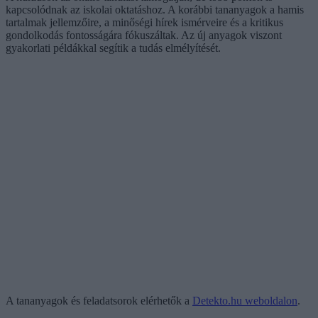
kapcsolódnak az iskolai oktatáshoz. A korábbi tananyagok a hamis
tartalmak jellemzőire, a minőségi hírek ismérveire és a kritikus
gondolkodás fontosságára fókuszáltak. Az új anyagok viszont
gyakorlati példákkal segítik a tudás elmélyítését.
A tananyagok és feladatsorok elérhetők a
Detekto.hu weboldalon
.