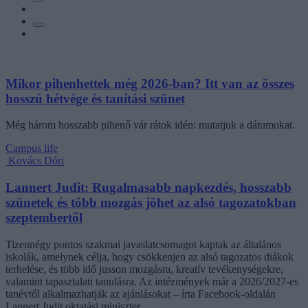
Mikor pihenhettek még 2026-ban? Itt van az összes
hosszú hétvége és tanítási szünet
Még három hosszabb pihenő vár rátok idén: mutatjuk a dátumokat.
Campus life
Kovács Dóri
Lannert Judit: Rugalmasabb napkezdés, hosszabb
szünetek és több mozgás jöhet az alsó tagozatokban
szeptembertől
Tizennégy pontos szakmai javaslatcsomagot kaptak az általános
iskolák, amelynek célja, hogy csökkenjen az alsó tagozatos diákok
terhelése, és több idő jusson mozgásra, kreatív tevékenységekre,
valamint tapasztalati tanulásra. Az intézmények már a 2026/2027-es
tanévtől alkalmazhatják az ajánlásokat – írta Facebook-oldalán
Lannert Judit oktatási miniszter.