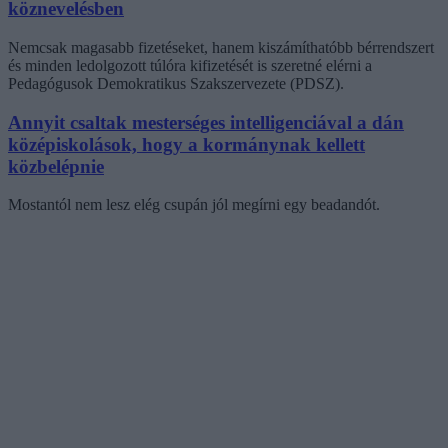
köznevelésben
Nemcsak magasabb fizetéseket, hanem kiszámíthatóbb bérrendszert
és minden ledolgozott túlóra kifizetését is szeretné elérni a
Pedagógusok Demokratikus Szakszervezete (PDSZ).
Annyit csaltak mesterséges intelligenciával a dán
középiskolások, hogy a kormánynak kellett
közbelépnie
Mostantól nem lesz elég csupán jól megírni egy beadandót.