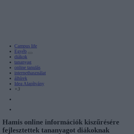
Campus life
Egyéb
diákok
tananyag
online tanulás
internethasználat
álhírek
Idea Alapítvány
+3
Hamis online információk kiszűrésére
fejlesztettek tananyagot diákoknak