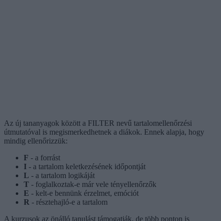
Az új tananyagok között a FILTER nevű tartalomellenőrzési
útmutatóval is megismerkedhetnek a diákok. Ennek alapja, hogy
mindig ellenőrizzük:
F
- a forrást
I
- a tartalom keletkezésének időpontját
L
- a tartalom logikáját
T
- foglalkoztak-e már vele tényellenőrzők
E
- kelt-e bennünk érzelmet, emóciót
R
- résztehajló-e a tartalom
A kurzusok az önálló tanulást támogatják, de több ponton is