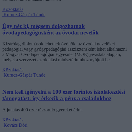
Közoktatás
Kurucz-Gáspár Tünde
Úgy néz ki, mégsem dolgozhatnak
óvodapedagógusként az óvodai nevelők
Kizárólag diplomások lehetnek óvónők, az óvodai nevelőket
pedagógiai vagy gyógypedagógiai asszisztensként lehet alkalmazni
a Magyar Óvodapedagógiai Egyesület (MOE) javaslata alapján,
melyet a szervezet az oktatási minisztériumhoz nyújtott be.
Közoktatás
Kurucz-Gáspár Tünde
Nem kell igényelni a 100 ezer forintos iskolakezdési
támogatást: így érkezik a pénz a családokhoz
A juttatás 400 ezer rászoruló gyereket érint.
Közoktatás
Kovács Dóri