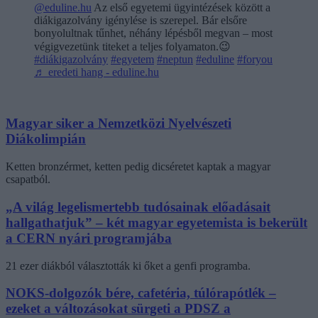
@eduline.hu
Az első egyetemi ügyintézések között a
diákigazolvány igénylése is szerepel. Bár elsőre
bonyolultnak tűnhet, néhány lépésből megvan – most
végigvezetünk titeket a teljes folyamaton.😉
#diákigazolvány
#egyetem
#neptun
#eduline
#foryou
♬ eredeti hang - eduline.hu
Magyar siker a Nemzetközi Nyelvészeti
Diákolimpián
Ketten bronzérmet, ketten pedig dicséretet kaptak a magyar
csapatból.
„A világ legelismertebb tudósainak előadásait
hallgathatjuk” – két magyar egyetemista is bekerült
a CERN nyári programjába
21 ezer diákból választották ki őket a genfi programba.
NOKS-dolgozók bére, cafetéria, túlórapótlék –
ezeket a változásokat sürgeti a PDSZ a