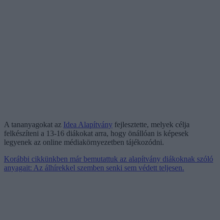
A tananyagokat az
Idea Alapítvány
fejlesztette, melyek célja
felkészíteni a 13-16 diákokat arra, hogy önállóan is képesek
legyenek az online médiakörnyezetben tájékozódni.
Korábbi cikkünkben már bemutattuk az alapítvány diákoknak szóló
anyagait: Az álhírekkel szemben senki sem védett teljesen.