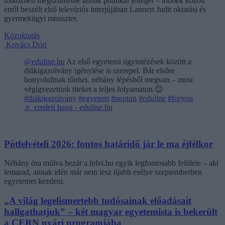
miközben megszüntetné annak politikai jellegét – többek között
erről beszélt első televíziós interjújában Lannert Judit oktatási és
gyermekügyi miniszter.
Közoktatás
Kovács Dóri
@eduline.hu
Az első egyetemi ügyintézések között a
diákigazolvány igénylése is szerepel. Bár elsőre
bonyolultnak tűnhet, néhány lépésből megvan – most
végigvezetünk titeket a teljes folyamaton.😉
#diákigazolvány
#egyetem
#neptun
#eduline
#foryou
♬ eredeti hang - eduline.hu
Pótfelvételi 2026: fontos határidő jár le ma éjfélkor
Néhány óra múlva bezár a felvi.hu egyik legfontosabb felülete – aki
lemarad, annak idén már nem lesz újabb esélye szeptemberben
egyetemet kezdeni.
„A világ legelismertebb tudósainak előadásait
hallgathatjuk” – két magyar egyetemista is bekerült
a CERN nyári programjába