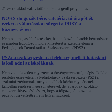
21 ezer diákból választották ki őket a genfi programba.
NOKS-dolgozók bére, cafetéria, túlórapótlék –
ezeket a változásokat sürgeti a PDSZ a
köznevelésben
Nemcsak magasabb fizetéseket, hanem kiszámíthatóbb bérrendszert
és minden ledolgozott túlóra kifizetését is szeretné elérni a
Pedagógusok Demokratikus Szakszervezete (PDSZ).
PSZ: a szakképzésben a felelősség mellett hatáskört
is kell adni az iskoláknak
Nem volt közvetlen egyeztetés a törvénytervezetről, mégis elküldte
részletes észrevételeit a Pedagógusok Szakszervezete (PSZ) a
szakminisztériumnak, melyben többek között egyetértettek a
kancellári rendszer megszüntetésével, de javasolják az oktató
elnevezés kivezetését és azt, hogy a főigazgatói poszthoz
pedagógusi végzettségre is legyen szükség.