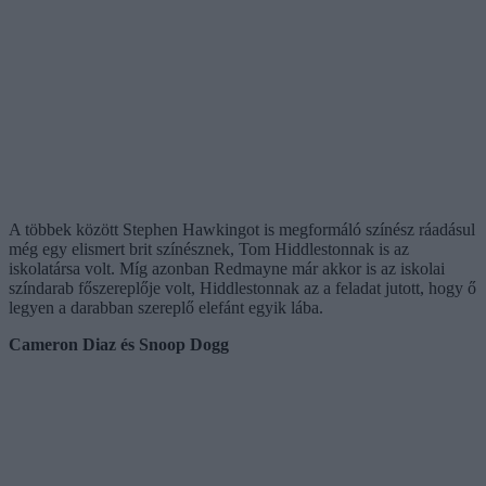
A többek között Stephen Hawkingot is megformáló színész ráadásul
még egy elismert brit színésznek, Tom Hiddlestonnak is az
iskolatársa volt. Míg azonban Redmayne már akkor is az iskolai
színdarab főszereplője volt, Hiddlestonnak az a feladat jutott, hogy ő
legyen a darabban szereplő elefánt egyik lába.
Cameron Diaz és Snoop Dogg