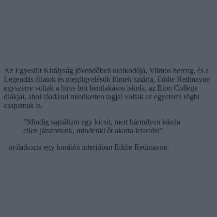
Az Egyesült Királyság jövendőbeli uralkodója, Vilmos herceg, és a
Legendás állatok és megfigyelésük filmek sztárja, Eddie Redmayne
egyszerre voltak a híres brit bentlakásos iskola, az Eton College
diákjai, ahol ráadásul mindketten tagjai voltak az egyetemi rögbi
csapatnak is.
"Mindig sajnáltam egy kicsit, mert bármilyen iskola
ellen játszottunk, mindenki őt akarta letarolni"
- nyilatkozta egy korábbi interjúban Eddie Redmayne.