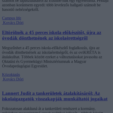
számolt be tapasztalatairól az Eduline-nak egy egyetemista. Példája
azonban korántsem egyedi: több levelezős hallgató számolt be
hasonló nehézségekről.
Campus life
Kovács Dóri
Eltörölnék a 45 perces iskola-előkészítőt, újra az
óvodák dönthetnének az iskolaérettségről
Megszűnhet a 45 perces iskola-előkészítő foglalkozás, újra az
óvodák dönthetnének az iskolaérettségről, és az oviKRÉTA is
átalakulhat. Többek között ezeket a változtatásokat javasolta az
Oktatási és Gyermekügyi Minisztériumnak a Magyar
Óvodapedagógiai Egyesület.
Közoktatás
Kovács Dóri
Lannert Judit a tankerületek átalakításáról: Az
iskolaigazgatók visszakapják munkáltatói jogaikat
Fokozatosan alakítaná át a tankerületi rendszert a kormány,