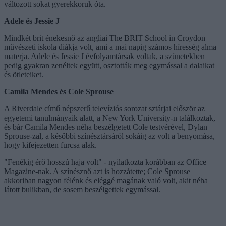
változott sokat gyerekkoruk óta.
Adele és Jessie J
Mindkét brit énekesnő az angliai The BRIT School in Croydon
művészeti iskola diákja volt, ami a mai napig számos híresség alma
materja. Adele és Jessie J évfolyamtársak voltak, a szünetekben
pedig gyakran zenéltek együtt, osztották meg egymással a dalaikat
és ötleteiket.
Camila Mendes és Cole Sprouse
A Riverdale című népszerű televíziós sorozat sztárjai először az
egyetemi tanulmányaik alatt, a New York University-n találkoztak,
és bár Camila Mendes néha beszélgetett Cole testvérével, Dylan
Sprouse-zal, a későbbi színésztársáról sokáig az volt a benyomása,
hogy kifejezetten furcsa alak.
"Fenékig érő hosszú haja volt" - nyilatkozta korábban az Office
Magazine-nak. A színésznő azt is hozzátette; Cole Sprouse
akkoriban nagyon félénk és eléggé magának való volt, akit néha
látott bulikban, de sosem beszélgettek egymással.