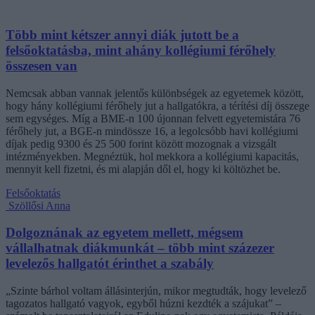
Több mint kétszer annyi diák jutott be a
felsőoktatásba, mint ahány kollégiumi férőhely
összesen van
Nemcsak abban vannak jelentős különbségek az egyetemek között,
hogy hány kollégiumi férőhely jut a hallgatókra, a térítési díj összege
sem egységes. Míg a BME-n 100 újonnan felvett egyetemistára 76
férőhely jut, a BGE-n mindössze 16, a legolcsóbb havi kollégiumi
díjak pedig 9300 és 25 500 forint között mozognak a vizsgált
intézményekben. Megnéztük, hol mekkora a kollégiumi kapacitás,
mennyit kell fizetni, és mi alapján dől el, hogy ki költözhet be.
Felsőoktatás
Szöllősi Anna
Dolgoznának az egyetem mellett, mégsem
vállalhatnak diákmunkát – több mint százezer
levelezős hallgatót érinthet a szabály
„Szinte bárhol voltam állásinterjún, mikor megtudták, hogy levelező
tagozatos hallgató vagyok, egyből húzni kezdték a szájukat” –