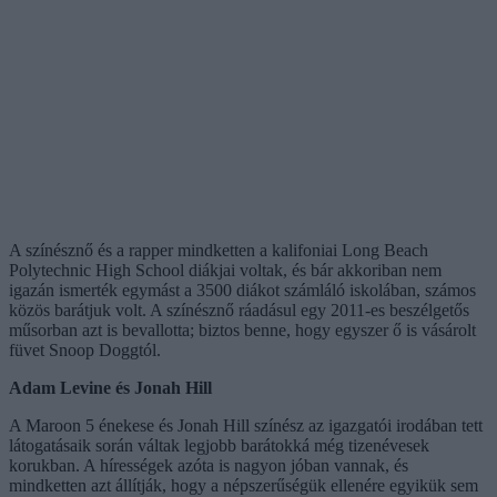
A színésznő és a rapper mindketten a kalifoniai Long Beach
Polytechnic High School diákjai voltak, és bár akkoriban nem
igazán ismerték egymást a 3500 diákot számláló iskolában, számos
közös barátjuk volt. A színésznő ráadásul egy 2011-es beszélgetős
műsorban azt is bevallotta; biztos benne, hogy egyszer ő is vásárolt
füvet Snoop Doggtól.
Adam Levine és Jonah Hill
A Maroon 5 énekese és Jonah Hill színész az igazgatói irodában tett
látogatásaik során váltak legjobb barátokká még tizenévesek
korukban. A hírességek azóta is nagyon jóban vannak, és
mindketten azt állítják, hogy a népszerűségük ellenére egyikük sem