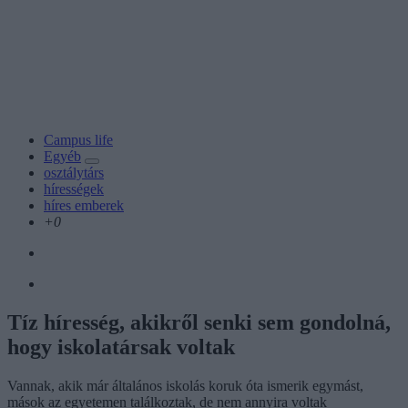
Campus life
Egyéb
osztálytárs
hírességek
híres emberek
+0
Tíz híresség, akikről senki sem gondolná,
hogy iskolatársak voltak
Vannak, akik már általános iskolás koruk óta ismerik egymást,
mások az egyetemen találkoztak, de nem annyira voltak