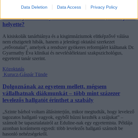
Data Deletion
Data Access
Privacy Policy
Mi a baj a 8 osztályos általános iskolával, és mi jöhet
helyette?
A kisiskolák tanárhiánya és a kisgimnáziumok elitképzővé válása
nem elszigetelt hibák, hanem a jelenlegi oktatási szerkezet
„erővonalai”, amelyek a rendszer gyökeres reformjáért kiáltanak Dr.
Gyarmathy Éva klinikai és neveléslélektani szakpszichológus,
egyetemi tanár szerint.
Közoktatás
Kurucz-Gáspár Tünde
Dolgoznának az egyetem mellett, mégsem
vállalhatnak diákmunkát – több mint százezer
levelezős hallgatót érinthet a szabály
„Szinte bárhol voltam állásinterjún, mikor megtudták, hogy levelező
tagozatos hallgató vagyok, egyből húzni kezdték a szájukat” –
számolt be tapasztalatairól az Eduline-nak egy egyetemista. Példája
azonban korántsem egyedi: több levelezős hallgató számolt be
hasonló nehézségekről.