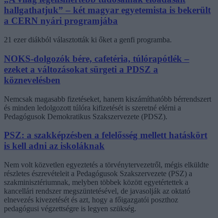
hallgathatjuk” – két magyar egyetemista is bekerült
a CERN nyári programjába
21 ezer diákból választották ki őket a genfi programba.
NOKS-dolgozók bére, cafetéria, túlórapótlék –
ezeket a változásokat sürgeti a PDSZ a
köznevelésben
Nemcsak magasabb fizetéseket, hanem kiszámíthatóbb bérrendszert
és minden ledolgozott túlóra kifizetését is szeretné elérni a
Pedagógusok Demokratikus Szakszervezete (PDSZ).
PSZ: a szakképzésben a felelősség mellett hatáskört
is kell adni az iskoláknak
Nem volt közvetlen egyeztetés a törvénytervezetről, mégis elküldte
részletes észrevételeit a Pedagógusok Szakszervezete (PSZ) a
szakminisztériumnak, melyben többek között egyetértettek a
kancellári rendszer megszüntetésével, de javasolják az oktató
elnevezés kivezetését és azt, hogy a főigazgatói poszthoz
pedagógusi végzettségre is legyen szükség.