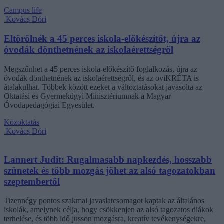
Campus life
Kovács Dóri
Eltörölnék a 45 perces iskola-előkészítőt, újra az
óvodák dönthetnének az iskolaérettségről
Megszűnhet a 45 perces iskola-előkészítő foglalkozás, újra az
óvodák dönthetnének az iskolaérettségről, és az oviKRÉTA is
átalakulhat. Többek között ezeket a változtatásokat javasolta az
Oktatási és Gyermekügyi Minisztériumnak a Magyar
Óvodapedagógiai Egyesület.
Közoktatás
Kovács Dóri
Lannert Judit: Rugalmasabb napkezdés, hosszabb
szünetek és több mozgás jöhet az alsó tagozatokban
szeptembertől
Tizennégy pontos szakmai javaslatcsomagot kaptak az általános
iskolák, amelynek célja, hogy csökkenjen az alsó tagozatos diákok
terhelése, és több idő jusson mozgásra, kreatív tevékenységekre,