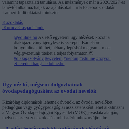
valamint tapasztalati tanulásra. Az intézmények már a 2026/2027-es
tanévtől alkalmazhatják az ajánlásokat – írta Facebook-oldalán
Lannert Judit oktatási miniszter.
Közoktatás
Kurucz-Gáspár Tünde
@eduline.hu
Az első egyetemi ügyintézések között a
diákigazolvány igénylése is szerepel. Bár elsőre
bonyolultnak tűnhet, néhány lépésből megvan – most
végigvezetünk titeket a teljes folyamaton.😉
#diákigazolvány
#egyetem
#neptun
#eduline
#foryou
♬ eredeti hang - eduline.hu
Úgy néz ki, mégsem dolgozhatnak
óvodapedagógusként az óvodai nevelők
Kizárólag diplomások lehetnek óvónők, az óvodai nevelőket
pedagógiai vagy gyógypedagógiai asszisztensként lehet alkalmazni
a Magyar Óvodapedagógiai Egyesület (MOE) javaslata alapján,
melyet a szervezet az oktatási minisztériumhoz nyújtott be.
„A világ legelismertebb tudósainak előadásait