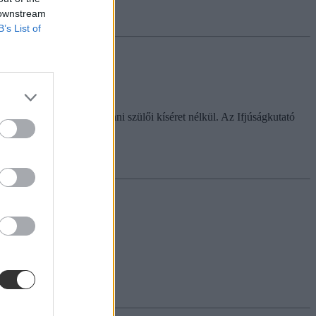
 downstream
B’s List of
vesen is részt lehet venni szülői kíséret nélkül. Az Ifjúságkutató