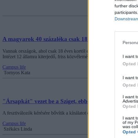
further disc
participants
Downstream 
A magyarok 40 százaléka csak 18 éves kortól engedné 
Persona
Vannak országok, ahol csak 18 éves kortól engedélyezné a többség az é
I want t
Intézet 12 államra kiterjedő, friss közvéleménykutatásában az önálló b
Opted 
Campus life
Tornyos Kata
I want t
Opted 
I want 
"Ársapkát" vezet be a Sziget, ebben az összegben maxi
Advertis
Opted 
A fesztiválozók kérésére bővítik a kínálatot és harcba szálltak az elszál
I want t
of my P
Campus life
was col
Székács Linda
Opted 