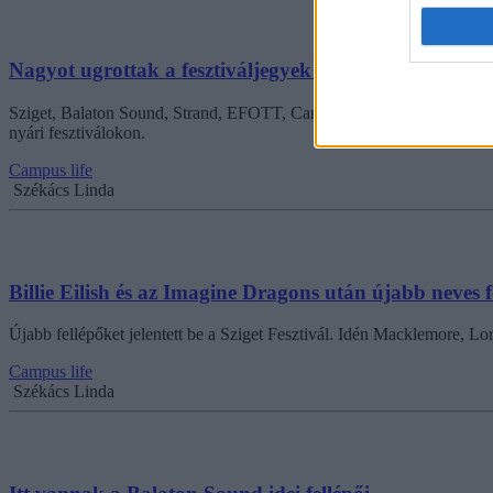
Nagyot ugrottak a fesztiváljegyek árai: akár 234 ezer f
Sziget, Balaton Sound, Strand, EFOTT, Campus és SZIN. Széles palettá
nyári fesztiválokon.
Campus life
Székács Linda
Billie Eilish és az Imagine Dragons után újabb neves fe
Újabb fellépőket jelentett be a Sziget Fesztivál. Idén Macklemore, L
Campus life
Székács Linda