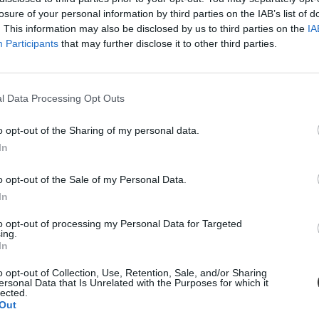
losure of your personal information by third parties on the IAB’s list of
. This information may also be disclosed by us to third parties on the
IA
Participants
that may further disclose it to other third parties.
bulizni a fiatalokat
l Data Processing Opt Outs
jszakai bulizást, de akadnak európai fesztiválok, amelyeken már 15–16 é
o opt-out of the Sharing of my personal data.
ulizásról alkotott véleményeket vizsgálta.
In
o opt-out of the Sale of my Personal Data.
In
to opt-out of processing my Personal Data for Targeted
malizálják a fesztiválon kapható ételek árát
ing.
In
lt árak ellen.
o opt-out of Collection, Use, Retention, Sale, and/or Sharing
ersonal Data that Is Unrelated with the Purposes for which it
lected.
Out