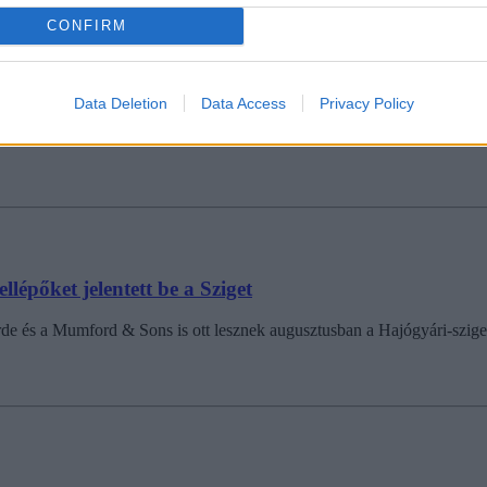
CONFIRM
orint is lehet egy 6 napos bérlet
Data Deletion
Data Access
Privacy Policy
ból válogathatnak idén is a fesztiválozók, ehhez viszont mélyen a zseb
llépőket jelentett be a Sziget
orde és a Mumford & Sons is ott lesznek augusztusban a Hajógyári-szige