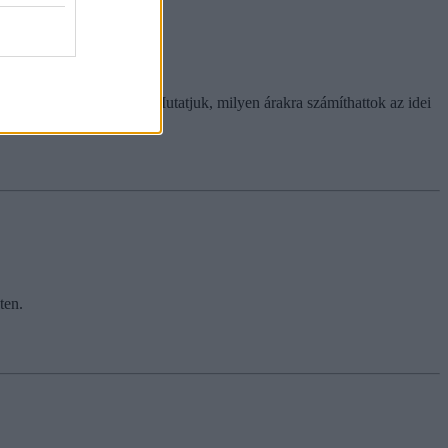
ükbe is kell nyúlniuk. Mutatjuk, milyen árakra számíthattok az idei
ten.