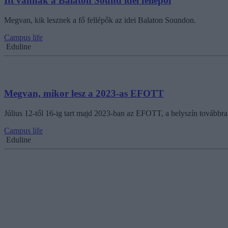
Itt vannak a Balaton Sound idei fellépői
Megvan, kik lesznek a fő fellépők az idei Balaton Soundon.
Campus life
Eduline
Megvan, mikor lesz a 2023-as EFOTT
Július 12-től 16-ig tart majd 2023-ban az EFOTT, a helyszín továbbra 
Campus life
Eduline