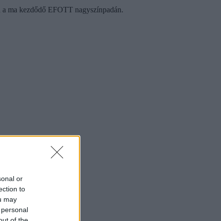
ajd a ma kezdődő EFOTT nagyszínpadán.
sonal or
ection to
ou may
 personal
out of the