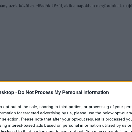
éhány azok közül az előadók közül, akik a napokban megfordulnak m
esktop -
Do Not Process My Personal Information
to opt-out of the sale, sharing to third parties, or processing of your per
formation for targeted advertising by us, please use the below opt-out s
r selection. Please note that after your opt-out request is processed y
eing interest-based ads based on personal information utilized by us or
disclosed to third parties prior to your opt-out. You may separately opt-