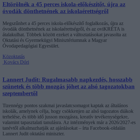
Eltörölnék a 45 perces iskola-előkészítőt, újra az
óvodák dönthetnének az iskolaérettségről
Megszűnhet a 45 perces iskola-előkészítő foglalkozás, újra az
óvodák dönthetnének az iskolaérettségről, és az oviKRÉTA is
átalakulhat. Többek között ezeket a változtatásokat javasolta az
Oktatási és Gyermekügyi Minisztériumnak a Magyar
Óvodapedagógiai Egyesület.
Közoktatás
Kovács Dóri
Lannert Judit: Rugalmasabb napkezdés, hosszabb
szünetek és több mozgás jöhet az alsó tagozatokban
szeptembertől
Tizennégy pontos szakmai javaslatcsomagot kaptak az általános
iskolák, amelynek célja, hogy csökkenjen az alsó tagozatos diákok
terhelése, és több idő jusson mozgásra, kreatív tevékenységekre,
valamint tapasztalati tanulásra. Az intézmények már a 2026/2027-es
tanévtől alkalmazhatják az ajánlásokat – írta Facebook-oldalán
Lannert Judit oktatási miniszter.