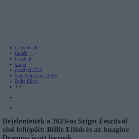
Campus life
Egyéb
fesztivál
sziget
fesztivál 2023
Sziget Fesztivál 2023
Billie Eilish
+2
Bejelentették a 2023-as Sziget Fesztivál
első fellépőit: Billie Eilish és az Imagine
Dragons is ott lesznek