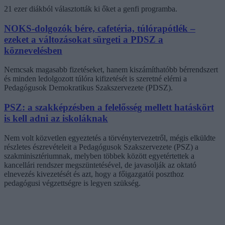
21 ezer diákból választották ki őket a genfi programba.
NOKS-dolgozók bére, cafetéria, túlórapótlék –
ezeket a változásokat sürgeti a PDSZ a
köznevelésben
Nemcsak magasabb fizetéseket, hanem kiszámíthatóbb bérrendszert
és minden ledolgozott túlóra kifizetését is szeretné elérni a
Pedagógusok Demokratikus Szakszervezete (PDSZ).
PSZ: a szakképzésben a felelősség mellett hatáskört
is kell adni az iskoláknak
Nem volt közvetlen egyeztetés a törvénytervezetről, mégis elküldte
részletes észrevételeit a Pedagógusok Szakszervezete (PSZ) a
szakminisztériumnak, melyben többek között egyetértettek a
kancellári rendszer megszüntetésével, de javasolják az oktató
elnevezés kivezetését és azt, hogy a főigazgatói poszthoz
pedagógusi végzettségre is legyen szükség.