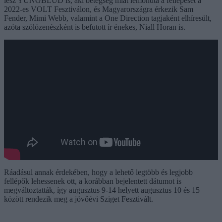
lesz YUNGBLUD is, aki betegség miat lemondta a fellépését a
2022-es VOLT Fesztiválon, és Magyarországra érkezik Sam
Fender, Mimi Webb, valamint a One Direction tagjaként elhíresült,
azóta szólózenészként is befutott ír énekes, Niall Horan is.
Ráadásul annak érdekében, hogy a lehető legtöbb és legjobb
fellépők lehessenek ott, a korábban bejelentett dátumot is
megváltoztatták, így augusztus 9-14 helyett augusztus 10 és 15
között rendezik meg a jövőévi Sziget Fesztivált.