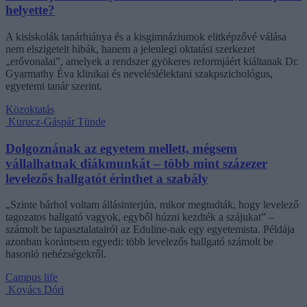
helyette?
A kisiskolák tanárhiánya és a kisgimnáziumok elitképzővé válása
nem elszigetelt hibák, hanem a jelenlegi oktatási szerkezet
„erővonalai”, amelyek a rendszer gyökeres reformjáért kiáltanak Dr.
Gyarmathy Éva klinikai és neveléslélektani szakpszichológus,
egyetemi tanár szerint.
Közoktatás
Kurucz-Gáspár Tünde
Dolgoznának az egyetem mellett, mégsem
vállalhatnak diákmunkát – több mint százezer
levelezős hallgatót érinthet a szabály
„Szinte bárhol voltam állásinterjún, mikor megtudták, hogy levelező
tagozatos hallgató vagyok, egyből húzni kezdték a szájukat” –
számolt be tapasztalatairól az Eduline-nak egy egyetemista. Példája
azonban korántsem egyedi: több levelezős hallgató számolt be
hasonló nehézségekről.
Campus life
Kovács Dóri