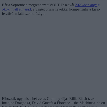
Bár a Sopronban megrendezett VOLT Fesztivál
2023-ban anyagi
okok miatt elmarad
, a Sziget óriási nevekkel kompenzálja a kieső
fesztivál miatti szomorúságot.
Elhozzák ugyanis a hétszeres Grammy-díjas Billie Eilish-t, az
Imagine Dragons-t, David Guettát a Florence + the Machine-t, de ott