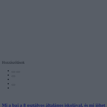
Hozzászólások
Mi a baj a 8 osztályos általános iskolával, és mi jöhet