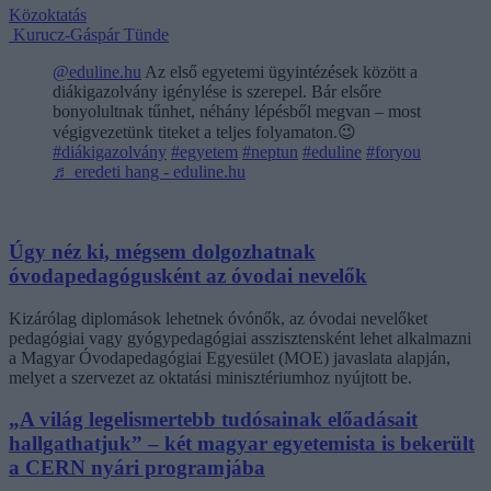
Közoktatás
Kurucz-Gáspár Tünde
@eduline.hu
Az első egyetemi ügyintézések között a
diákigazolvány igénylése is szerepel. Bár elsőre
bonyolultnak tűnhet, néhány lépésből megvan – most
végigvezetünk titeket a teljes folyamaton.😉
#diákigazolvány
#egyetem
#neptun
#eduline
#foryou
♬ eredeti hang - eduline.hu
Úgy néz ki, mégsem dolgozhatnak
óvodapedagógusként az óvodai nevelők
Kizárólag diplomások lehetnek óvónők, az óvodai nevelőket
pedagógiai vagy gyógypedagógiai asszisztensként lehet alkalmazni
a Magyar Óvodapedagógiai Egyesület (MOE) javaslata alapján,
melyet a szervezet az oktatási minisztériumhoz nyújtott be.
„A világ legelismertebb tudósainak előadásait
hallgathatjuk” – két magyar egyetemista is bekerült
a CERN nyári programjába