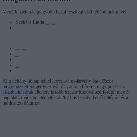
Megérkeztek a legnagyobb hazai fesztivál első fellépőinek nevei.
Székács Linda
Alig néhány hónap telt el koronavírus-járvány óta először
megrendezett Sziget Fesztivál óta, ahol a híresen nagy por és az
elszabadult árak
ellenére is több tízezer fesztiválozó fordult meg 5
nap alatt, máris bejelentették a 2023-as fesztivál első fellépőit és a
módosított dátumot.