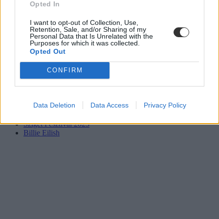
Opted In
I want to opt-out of Collection, Use,
Retention, Sale, and/or Sharing of my
Personal Data that Is Unrelated with the
Purposes for which it was collected.
Opted Out
CONFIRM
fesztivál
Data Deletion
Data Access
Privacy Policy
sziget
fesztivál 2023
Sziget Fesztivál 2023
Billie Eilish