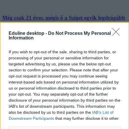
Még csak 21 éves, mégis ő a Sziget egyik legdrágább
fellépője
Eduline desktop -
Do Not Process My Personal
A 21 éves Billie Eilish fogja zárni az idei Sziget Fesztivált, aki miatt
Information
egy nappal meghosszabbították a fesztivál időtartamát.
Campus life
If you wish to opt-out of the sale, sharing to third parties, or
Tornyos Kata
processing of your personal or sensitive information for
targeted advertising by us, please use the below opt-out
section to confirm your selection. Please note that after your
opt-out request is processed you may continue seeing
interest-based ads based on personal information utilized by
us or personal information disclosed to third parties prior to
your opt-out. You may separately opt-out of the further
disclosure of your personal information by third parties on the
IAB’s list of downstream participants. This information may
also be disclosed by us to third parties on the
IAB’s List of
Downstream Participants
that may further disclose it to other
third parties.