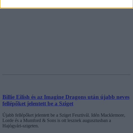
Billie Eilish és az Imagine Dragons után újabb neves
fellépőket jelentett be a Sziget
Újabb fellépőket jelentett be a Sziget Fesztivál. Idén Macklemore,
Lorde és a Mumford & Sons is ott lesznek augusztusban a
Hajógyári-szigeten.