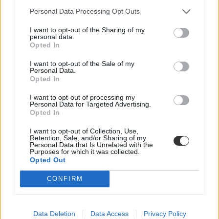
Personal Data Processing Opt Outs
I want to opt-out of the Sharing of my
personal data.
Opted In
I want to opt-out of the Sale of my
Personal Data.
Opted In
David Guetta, Billie Eilish, Korda György - ők
lépnek majd fel az idei fesztiválszezonban
I want to opt-out of processing my
Personal Data for Targeted Advertising.
Kezdetét vette az idei fesztiválszezon: ezen a hétvégén zajlik a
Opted In
Fishing On Orfű, a Balaton Sound és a B my Lake is. Most
összeszedtük nektek, hogy a nagyobb fesztiválokon milyen
I want to opt-out of Collection, Use,
fellépőkre számíthattok idén, és nem csak a népszerűbbek közül
Retention, Sale, and/or Sharing of my
Personal Data that Is Unrelated with the
szemezgettünk.
Purposes for which it was collected.
Opted Out
Campus life
Eduline
CONFIRM
Data Deletion
Data Access
Privacy Policy