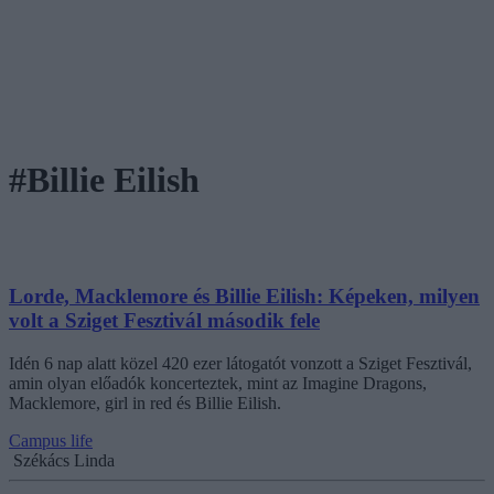
#Billie Eilish
Lorde, Macklemore és Billie Eilish: Képeken, milyen
volt a Sziget Fesztivál második fele
Idén 6 nap alatt közel 420 ezer látogatót vonzott a Sziget Fesztivál,
amin olyan előadók koncerteztek, mint az Imagine Dragons,
Macklemore, girl in red és Billie Eilish.
Campus life
Székács Linda