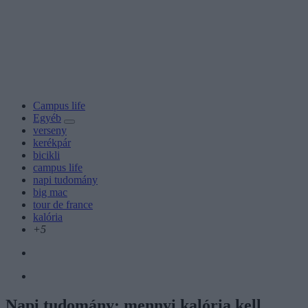
Campus life
Egyéb
verseny
kerékpár
bicikli
campus life
napi tudomány
big mac
tour de france
kalória
+5
Napi tudomány: mennyi kalória kell