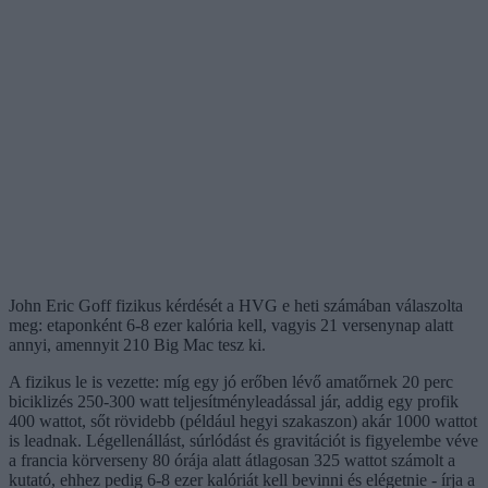
John Eric Goff fizikus kérdését a HVG e heti számában válaszolta
meg: etaponként 6-8 ezer kalória kell, vagyis 21 versenynap alatt
annyi, amennyit 210 Big Mac tesz ki.
A fizikus le is vezette: míg egy jó erőben lévő amatőrnek 20 perc
biciklizés 250-300 watt teljesítményleadással jár, addig egy profik
400 wattot, sőt rövidebb (például hegyi szakaszon) akár 1000 wattot
is leadnak. Légellenállást, súrlódást és gravitációt is figyelembe véve
a francia körverseny 80 órája alatt átlagosan 325 wattot számolt a
kutató, ehhez pedig 6-8 ezer kalóriát kell bevinni és elégetnie - írja a