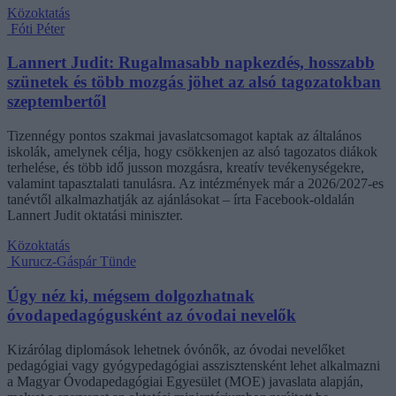
Közoktatás
Fóti Péter
Lannert Judit: Rugalmasabb napkezdés, hosszabb
szünetek és több mozgás jöhet az alsó tagozatokban
szeptembertől
Tizennégy pontos szakmai javaslatcsomagot kaptak az általános
iskolák, amelynek célja, hogy csökkenjen az alsó tagozatos diákok
terhelése, és több idő jusson mozgásra, kreatív tevékenységekre,
valamint tapasztalati tanulásra. Az intézmények már a 2026/2027-es
tanévtől alkalmazhatják az ajánlásokat – írta Facebook-oldalán
Lannert Judit oktatási miniszter.
Közoktatás
Kurucz-Gáspár Tünde
Úgy néz ki, mégsem dolgozhatnak
óvodapedagógusként az óvodai nevelők
Kizárólag diplomások lehetnek óvónők, az óvodai nevelőket
pedagógiai vagy gyógypedagógiai asszisztensként lehet alkalmazni
a Magyar Óvodapedagógiai Egyesület (MOE) javaslata alapján,