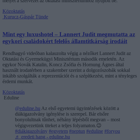
melyet a szervezet az oktatási minisztériumhoz nyújtott be.
Közoktatás
Kurucz-Gáspár Tünde
Mint egy luxushotel – Lannert Judit megmutatta az
egykori családokért felelős államtitkárság irodáit
Rendhagyó videóban kalauzolta végig a nézőket Lannert Judit az
Oktatási és Gyermekügyi Minisztérium második emeletén. Az
egykor Novák Katalin, Koncz Zsófia és Hornung Ágnes által
használt irodatérben a szakember szerint a dolgozószobák sokkal
inkább szolgálták a reprezentációt és a szépítkezést, mint a tényleges
érdemi munkát.
Közoktatás
Eduline
@eduline.hu
Az első egyetemi ügyintézések között a
diákigazolvány igénylése is szerepel. Bár elsőre
bonyolultnak tűnhet, néhány lépésből megvan – most
végigvezetünk titeket a teljes folyamaton.😉
#diákigazolvány
#egyetem
#neptun
#eduline
#foryou
♬ eredeti hang - eduline.hu