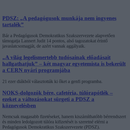
PDSZ: „A pedagógusok munkája nem ingyenes
tartalék”
Bár a Pedagógusok Demokratikus Szakszervezete alapvetően
támogatja Lannert Judit 14 pontos, alsó tagozatokat érintő
javaslatcsomagját, de azért vannak aggályaik.
„A világ legelismertebb tudósainak előadásait
hallgathatjuk” – két magyar egyetemista is bekerült
a CERN nyári programjába
21 ezer diákból választották ki őket a genfi programba.
NOKS-dolgozók bére, cafetéria, túlórapótlék –
ezeket a változásokat sürgeti a PDSZ a
köznevelésben
Nemcsak magasabb fizetéseket, hanem kiszámíthatóbb bérrendszert
és minden ledolgozott túlóra kifizetését is szeretné elérni a
Pedagógusok Demokratikus Szakszervezete (PDSZ).