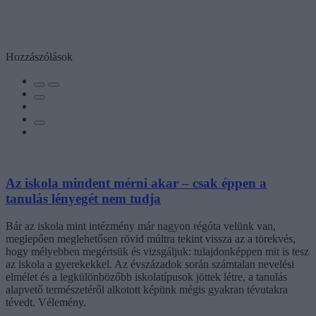
Hozzászólások
Az iskola mindent mérni akar – csak éppen a
tanulás lényegét nem tudja
Bár az iskola mint intézmény már nagyon régóta velünk van,
meglepően meglehetősen rövid múltra tekint vissza az a törekvés,
hogy mélyebben megértsük és vizsgáljuk: tulajdonképpen mit is tesz
az iskola a gyerekekkel. Az évszázadok során számtalan nevelési
elmélet és a legkülönbözőbb iskolatípusok jöttek létre, a tanulás
alapvető természetéről alkotott képünk mégis gyakran tévutakra
tévedt. Vélemény.