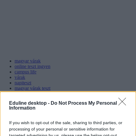
magyar várak
online teszt ingyen
campus life
várak
napiteszt
magyar várak teszt
várak teszt
Eduline desktop -
Do Not Process My Personal
Information
If you wish to opt-out of the sale, sharing to third parties, or
processing of your personal or sensitive information for
targeted advertising by us, please use the below opt-out