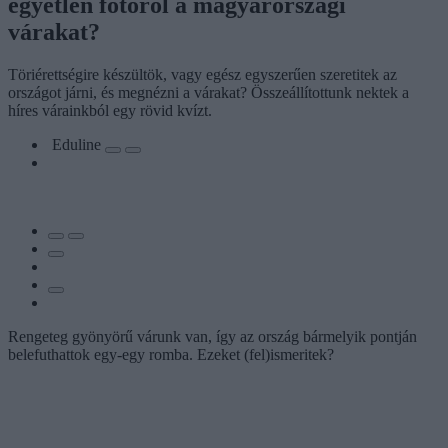
egyetlen fotóról a magyarországi
várakat?
Töriérettségire készültök, vagy egész egyszerűen szeretitek az
országot járni, és megnézni a várakat? Összeállítottunk nektek a
híres várainkból egy rövid kvízt.
Eduline
Rengeteg gyönyörű várunk van, így az ország bármelyik pontján
belefuthattok egy-egy romba. Ezeket (fel)ismeritek?