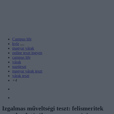
Campus life
kvíz
magyar várak
online teszt ingyen
campus life
várak
napiteszt
magyar várak teszt
várak teszt
+4
Izgalmas műveltségi teszt: felismeritek