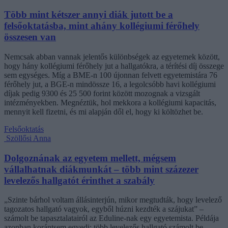
Több mint kétszer annyi diák jutott be a
felsőoktatásba, mint ahány kollégiumi férőhely
összesen van
Nemcsak abban vannak jelentős különbségek az egyetemek között,
hogy hány kollégiumi férőhely jut a hallgatókra, a térítési díj összege
sem egységes. Míg a BME-n 100 újonnan felvett egyetemistára 76
férőhely jut, a BGE-n mindössze 16, a legolcsóbb havi kollégiumi
díjak pedig 9300 és 25 500 forint között mozognak a vizsgált
intézményekben. Megnéztük, hol mekkora a kollégiumi kapacitás,
mennyit kell fizetni, és mi alapján dől el, hogy ki költözhet be.
Felsőoktatás
Szöllősi Anna
Dolgoznának az egyetem mellett, mégsem
vállalhatnak diákmunkát – több mint százezer
levelezős hallgatót érinthet a szabály
„Szinte bárhol voltam állásinterjún, mikor megtudták, hogy levelező
tagozatos hallgató vagyok, egyből húzni kezdték a szájukat” –
számolt be tapasztalatairól az Eduline-nak egy egyetemista. Példája
azonban korántsem egyedi: több levelezős hallgató számolt be