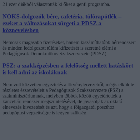
21 ezer diákból választották ki őket a genfi programba.
NOKS-dolgozók bére, cafetéria, túlórapótlék –
ezeket a változásokat sürgeti a PDSZ a
köznevelésben
Nemcsak magasabb fizetéseket, hanem kiszámíthatóbb bérrendszert
és minden ledolgozott túlóra kifizetését is szeretné elérni a
Pedagógusok Demokratikus Szakszervezete (PDSZ).
PSZ: a szakképzésben a felelősség mellett hatáskört
is kell adni az iskoláknak
Nem volt közvetlen egyeztetés a törvénytervezetről, mégis elküldte
részletes észrevételeit a Pedagógusok Szakszervezete (PSZ) a
szakminisztériumnak, melyben többek között egyetértettek a
kancellári rendszer megszüntetésével, de javasolják az oktató
elnevezés kivezetését és azt, hogy a főigazgatói poszthoz
pedagógusi végzettségre is legyen szükség.