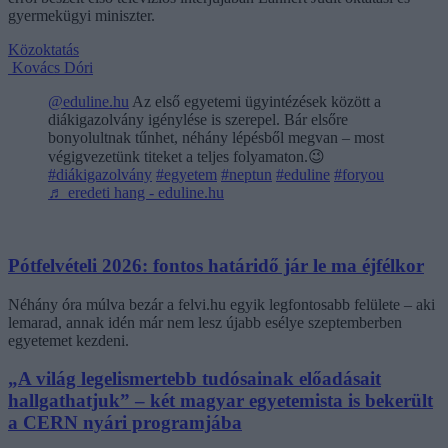
gyermekügyi miniszter.
Közoktatás
Kovács Dóri
@eduline.hu
Az első egyetemi ügyintézések között a
diákigazolvány igénylése is szerepel. Bár elsőre
bonyolultnak tűnhet, néhány lépésből megvan – most
végigvezetünk titeket a teljes folyamaton.😉
#diákigazolvány
#egyetem
#neptun
#eduline
#foryou
♬ eredeti hang - eduline.hu
Pótfelvételi 2026: fontos határidő jár le ma éjfélkor
Néhány óra múlva bezár a felvi.hu egyik legfontosabb felülete – aki
lemarad, annak idén már nem lesz újabb esélye szeptemberben
egyetemet kezdeni.
„A világ legelismertebb tudósainak előadásait
hallgathatjuk” – két magyar egyetemista is bekerült
a CERN nyári programjába