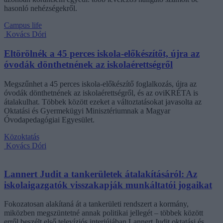
hasonló nehézségekről.
Campus life
Kovács Dóri
Eltörölnék a 45 perces iskola-előkészítőt, újra az
óvodák dönthetnének az iskolaérettségről
Megszűnhet a 45 perces iskola-előkészítő foglalkozás, újra az
óvodák dönthetnének az iskolaérettségről, és az oviKRÉTA is
átalakulhat. Többek között ezeket a változtatásokat javasolta az
Oktatási és Gyermekügyi Minisztériumnak a Magyar
Óvodapedagógiai Egyesület.
Közoktatás
Kovács Dóri
Lannert Judit a tankerületek átalakításáról: Az
iskolaigazgatók visszakapják munkáltatói jogaikat
Fokozatosan alakítaná át a tankerületi rendszert a kormány,
miközben megszüntetné annak politikai jellegét – többek között
erről beszélt első televíziós interjújában Lannert Judit oktatási és