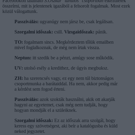
Facebookon található
S.Oszkár "tanulós"
csoportban
elkezdtétek
összeírni, mit is jelentenek igazából a felsorolt fogalmak. Most ezek
közül válogattunk.
Passziválás:
ugyanúgy nem jársz be, csak legálisan.
Szorgalmi időszak:
csill.
Vizsgaidőszak:
pánik.
TO:
fogalmam sincs. Megkérdeztem tőlük emailben
mivel foglalkoznak, de még nem írtak vissza.
Neptun:
itt szedik be a pénzt, amúgy sose működik.
UV:
utolsó esély a kredithez, de úgyis megbuksz.
ZH:
ha szerencsés vagy, ez egy nem túl biztonságos
csoportmunka a barátaiddal. Ha nem, akkor pedig már
a kérdést sem fogod érteni.
Passziválás:
azok szokták használni, akik ott akarják
hagyni az egyetemet, csak még nem tudják, hogy
hogyan mondják el a szüleiknek.
Szorgalmi időszak:
Ez az időszak arra szolgál, hogy
keress egy szövetségest, aki beír a katalógusba és küld
neked jegyzetet.