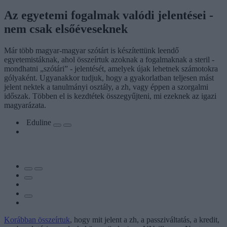
Az egyetemi fogalmak valódi jelentései -
nem csak elsőéveseknek
Már több magyar-magyar szótárt is készítettünk leendő
egyetemistáknak, ahol összeírtuk azoknak a fogalmaknak a steril -
mondhatni „szótári” - jelentését, amelyek újak lehetnek számotokra
gólyaként. Ugyanakkor tudjuk, hogy a gyakorlatban teljesen mást
jelent nektek a tanulmányi osztály, a zh, vagy éppen a szorgalmi
időszak. Többen el is kezdtétek összegyűjteni, mi ezeknek az igazi
magyarázata.
Eduline
Korábban összeírtuk
, hogy mit jelent a zh, a passziváltatás, a kredit,