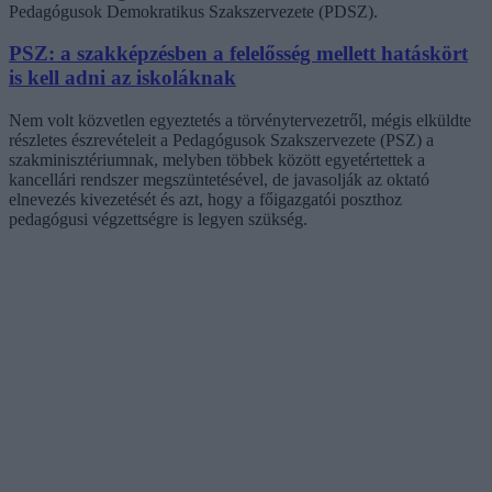
Pedagógusok Demokratikus Szakszervezete (PDSZ).
PSZ: a szakképzésben a felelősség mellett hatáskört
is kell adni az iskoláknak
Nem volt közvetlen egyeztetés a törvénytervezetről, mégis elküldte
részletes észrevételeit a Pedagógusok Szakszervezete (PSZ) a
szakminisztériumnak, melyben többek között egyetértettek a
kancellári rendszer megszüntetésével, de javasolják az oktató
elnevezés kivezetését és azt, hogy a főigazgatói poszthoz
pedagógusi végzettségre is legyen szükség.