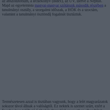
az abszolutórium, a leckekönyv (index), az UV, illetve a Neptun.
Majd az egyetemista
magyar-magyar szótárunk második részében
a
tanulmányi osztály, a szorgalmi időszak, a HÖK és a szoctám,
valamint a tanulmányi ösztöndíj fogalmát tisztáztuk.
Természetesen azzal is tisztában vagyunk, hogy a leírt magyarázatok
sokszor távol állnak a valóságtól. Ez nektek is szemet szúrt, ezért a