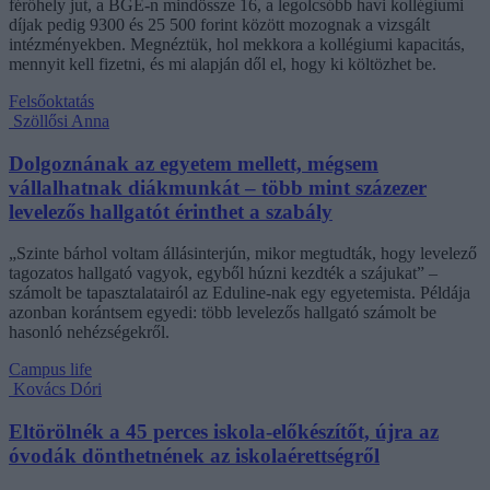
férőhely jut, a BGE-n mindössze 16, a legolcsóbb havi kollégiumi
díjak pedig 9300 és 25 500 forint között mozognak a vizsgált
intézményekben. Megnéztük, hol mekkora a kollégiumi kapacitás,
mennyit kell fizetni, és mi alapján dől el, hogy ki költözhet be.
Felsőoktatás
Szöllősi Anna
Dolgoznának az egyetem mellett, mégsem
vállalhatnak diákmunkát – több mint százezer
levelezős hallgatót érinthet a szabály
„Szinte bárhol voltam állásinterjún, mikor megtudták, hogy levelező
tagozatos hallgató vagyok, egyből húzni kezdték a szájukat” –
számolt be tapasztalatairól az Eduline-nak egy egyetemista. Példája
azonban korántsem egyedi: több levelezős hallgató számolt be
hasonló nehézségekről.
Campus life
Kovács Dóri
Eltörölnék a 45 perces iskola-előkészítőt, újra az
óvodák dönthetnének az iskolaérettségről