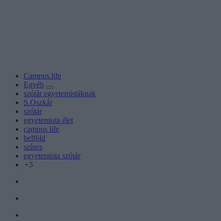
Campus life
Egyéb
szótár egyetemistáknak
S.Oszkár
szótár
egyetemista élet
campus life
belföld
színes
egyetemista szótár
+5