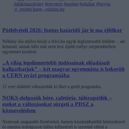
#diákigazolvány
#egyetem
#neptun
#eduline
#foryou
♬ eredeti hang - eduline.hu
Pótfelvételi 2026: fontos határidő jár le ma éjfélkor
Néhány óra múlva bezár a felvi.hu egyik legfontosabb felülete – aki
lemarad, annak idén már nem lesz újabb esélye szeptemberben
egyetemet kezdeni.
„A világ legelismertebb tudósainak előadásait
hallgathatjuk” – két magyar egyetemista is bekerült
a CERN nyári programjába
21 ezer diákból választották ki őket a genfi programba.
NOKS-dolgozók bére, cafetéria, túlórapótlék –
ezeket a változásokat sürgeti a PDSZ a
köznevelésben
Nemcsak magasabb fizetéseket, hanem kiszámíthatóbb bérrendszert
és minden ledolgozott túlóra kifizetését is szeretné elérni a