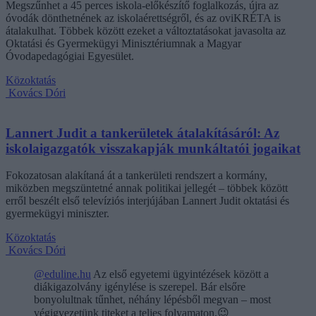
Megszűnhet a 45 perces iskola-előkészítő foglalkozás, újra az
óvodák dönthetnének az iskolaérettségről, és az oviKRÉTA is
átalakulhat. Többek között ezeket a változtatásokat javasolta az
Oktatási és Gyermekügyi Minisztériumnak a Magyar
Óvodapedagógiai Egyesület.
Közoktatás
Kovács Dóri
Lannert Judit a tankerületek átalakításáról: Az
iskolaigazgatók visszakapják munkáltatói jogaikat
Fokozatosan alakítaná át a tankerületi rendszert a kormány,
miközben megszüntetné annak politikai jellegét – többek között
erről beszélt első televíziós interjújában Lannert Judit oktatási és
gyermekügyi miniszter.
Közoktatás
Kovács Dóri
@eduline.hu
Az első egyetemi ügyintézések között a
diákigazolvány igénylése is szerepel. Bár elsőre
bonyolultnak tűnhet, néhány lépésből megvan – most
végigvezetünk titeket a teljes folyamaton.😉