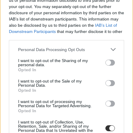
us or personal information disclosed to third parties prior to
szótár egyetemistáknak
your opt-out. You may separately opt-out of the further
S.Oszkár
disclosure of your personal information by third parties on the
szótár
IAB’s list of downstream participants. This information may
egyetemista élet
also be disclosed by us to third parties on the
IAB’s List of
campus life
Downstream Participants
that may further disclose it to other
belföld
third parties.
színes
egyetemista szótár
Personal Data Processing Opt Outs
I want to opt-out of the Sharing of my
personal data.
Opted In
I want to opt-out of the Sale of my
Personal Data.
Opted In
I want to opt-out of processing my
Personal Data for Targeted Advertising.
Opted In
I want to opt-out of Collection, Use,
Retention, Sale, and/or Sharing of my
Personal Data that Is Unrelated with the