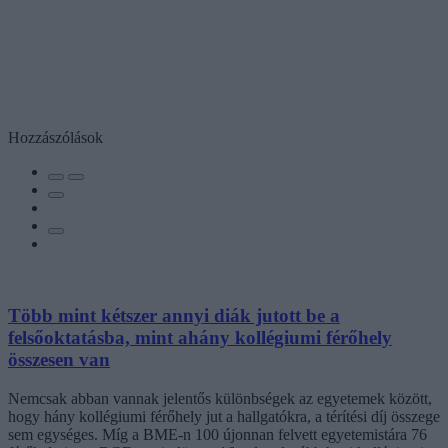
Hozzászólások
Több mint kétszer annyi diák jutott be a
felsőoktatásba, mint ahány kollégiumi férőhely
összesen van
Nemcsak abban vannak jelentős különbségek az egyetemek között,
hogy hány kollégiumi férőhely jut a hallgatókra, a térítési díj összege
sem egységes. Míg a BME-n 100 újonnan felvett egyetemistára 76