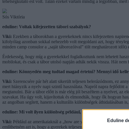
tehetségkutató est volt. Talán ezeket vártam mindig a legjobban, mert
Sós Viktória
eduline: Voltak kifejezetten tábori szabályok?
Viki:
Ezekben a táborokban a gyerekeknek nincs kifejezetten napirendj
kifolyólag azonban sokkal nehezebb volt megoldani azt, hogy ténylege
minden camp consulor a „saját táborozóival” tölt meghatározott időt) 
Érdekesség, hogy míg a gyerekekkel foglalkoztunk nem lehetett használ
mobilokat, és csak a tábor utolsó napján adták nekik vissza. Hát nem
eduline: Könnyedén meg tudtad magad értetni? Mennyi idő kellet
Viki:
Szerencsére pár hét alatt sikerült teljesen belerázódnom, ez ann
mert hiányzik a nyelv napi szintű használata. Napról napra fejlődött
megtanulni. Bár a tábor előtt is már elég jól beszéltem a nyelvet, az
szavakat. Ha úgy volt, kijavítottak és elmondták, hogy ők hogyan has
az angolban segített, hanem a kulturális különbségek áthidalásában is,
eduline: Mi volt ilyen különbség például, amit tapasztaltál?
Eduline d
Viki:
Például az amerikaiaknál a „how are you” egyszerűen csak egy u
említhetném azt is, hogy a gyerekek teljesen más közegből jönnek, mi