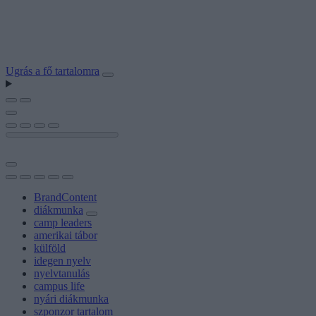
Ugrás a fő tartalomra
BrandContent
diákmunka
camp leaders
amerikai tábor
külföld
idegen nyelv
nyelvtanulás
campus life
nyári diákmunka
szponzor tartalom