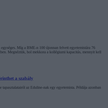
em egységes. Míg a BME-n 100 újonnan felvett egyetemistára 76
kben. Megnéztük, hol mekkora a kollégiumi kapacitás, mennyit kell
rinthet a szabály
e tapasztalatairól az Eduline-nak egy egyetemista. Példája azonban