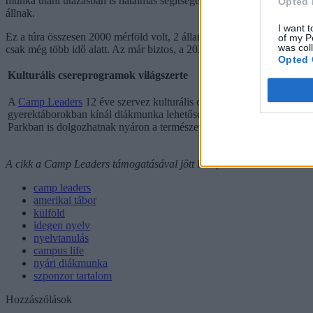
munka utáni utazásban is hatalmas segítséget tudott nyújtani. Miattuk 
Opted 
állnak.
I want t
Ez a túra összesen 2000 mérföld volt, 2 államban jártunk, 3 nagyvár
of my P
was col
csak még több idő alatt. Az már biztos, a 2020-as nyaramat is Ameri
Opted 
Kulturális csereprogramok világszerte
A
Camp Leaders
12 éve szervez kulturális csereprogramokat magyar
gyerektáborokban kínál diákmunka lehetőséget 9-11 hétre, míg a Reso
Parkban is dolgozhatnak nyáron a természet kedvelői. Más-más prog
A cikk a Camp Leaders támogatásával jött létre, előállításában és sze
camp leaders
amerikai tábor
külföld
idegen nyelv
nyelvtanulás
campus life
nyári diákmunka
szponzor tartalom
Hozzászólások