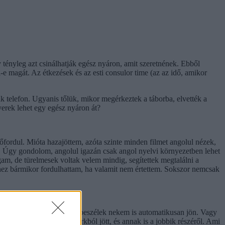
tényleg azt csinálhatják egész nyáron, amit szeretnének. Ebből
e magát. Az étkezések és az esti consulor time (az az idő, amikor
k telefon. Ugyanis tőlük, mikor megérkeztek a táborba, elvették a
yerek lehet egy egész nyáron át?
lőfordul. Mióta hazajöttem, azóta szinte minden filmet angolul nézek,
eg. Úgy gondolom, angolul igazán csak angol nyelvi környezetben lehet
gam, de türelmesek voltak velem mindig, segítettek megtalálni a
ihez bármikor fordulhattam, ha valamit nem értettem. Sokszor nemcsak
zóta akárhányszor angolul beszélek nekem is automatikusan jön. Vagy
zók 70 százaléka New Yorkból jött, és annak is a jobbik részéről. Ami