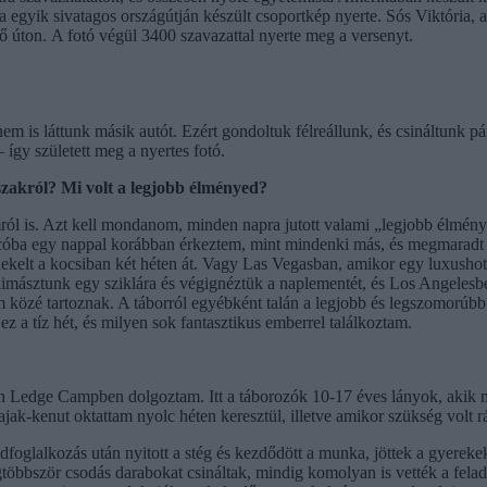
nia egyik sivatagos országútján készült csoportkép nyerte. Sós Viktór
tő úton. A fotó végül 3400 szavazattal nyerte meg a versenyt.
m is láttunk másik autót. Ezért gondoltuk félreállunk, és csináltunk pá
– így született meg a nyertes fotó.
szakról? Mi volt a legjobb élményed?
l is. Azt kell mondanom, minden napra jutott valami „legjobb élmény”
cóba egy nappal korábban érkeztem, mint mindenki más, és megmaradt a
énekelt a kocsiban két héten át. Vagy Las Vegasban, amikor egy luxusho
másztunk egy sziklára és végignéztük a naplementét, és Los Angelesbe
közé tartoznak. A táborról egyébként talán a legjobb és legszomorúbb
 ez a tíz hét, és milyen sok fantasztikus emberrel találkoztam.
n Ledge Campben dolgoztam. Itt a táborozók 10-17 éves lányok, akik m
ak-kenut oktattam nyolc héten keresztül, illetve amikor szükség volt r
dfoglalkozás után nyitott a stég és kezdődött a munka, jöttek a gyereke
egtöbbször csodás darabokat csináltak, mindig komolyan is vették a fela