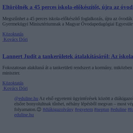
Eltörölnék a 45 perces iskola-előkészítőt, újra az óvo
Megszűnhet a 45 perces iskola-előkészítő foglalkozás, újra az óvodák 
Gyermekügyi Minisztériumnak a Magyar Óvodapedagógiai Egyesület
Közoktatás
Kovács Dóri
Lannert Judit a tankerületek átalakításáról: Az isko
Fokozatosan alakítaná át a tankerületi rendszert a kormány, miközben m
miniszter.
Közoktatás
Kovács Dóri
@eduline.hu
Az első egyetemi ügyintézések között a diákigazol
elsőre bonyolultnak tűnhet, néhány lépésből megvan – most végi
folyamaton.😉
#diákigazolvány
#egyetem
#neptun
#eduline
#f
eduline.hu