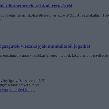
dák dönthetnének az iskolaérettségről
dönthetnének az iskolaérettségről, és az oviKRÉTA is átalakulhat. Többe
.
laigazgatók visszakapják munkáltatói jogaikat
egszüntetné annak politikai jellegét – többek között erről beszélt első 
vány igénylése is szerepel. Bár
gvezetünk titeket a teljes
oryou
♬ eredeti hang -