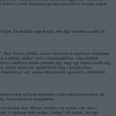
ia, az Eötvös Loránd Tudományegyetem harmadéves biológia szakos
r képet. Én mezítláb vagyok rajta, mert úgy vezettem az autót, és
. New Yorkba például, amikor odaértünk és legelőször sétálhattam
z a pillanat, amikor várok a buszmegállóban, míg a többiek
telben a medence partján pihentük úgy, hogy egy nappal azelőtt még
n, amikor utolsó este együtt főztük meg a paradicsomos
 élményem az volt, amikor elköszöntünk egymástól a többiekkel:
inden évben 4-8 hetet tölthetnek csodás erdei környezetben, mi
ám, életmentőként is besegítettem.
k és oktattuk őket. Minden szombat este színház volt, ahol a
datot. A vasárnap esték pedig a „Ledger”-ről szóltak, ami egy