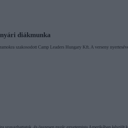
a nyári diákmunka
ogramokra szakosodott Camp Leaders Hungary Kft. A verseny nyertesével
ira szavazhattatok, és összesen nyolc egyetemista Amerikában készült kép