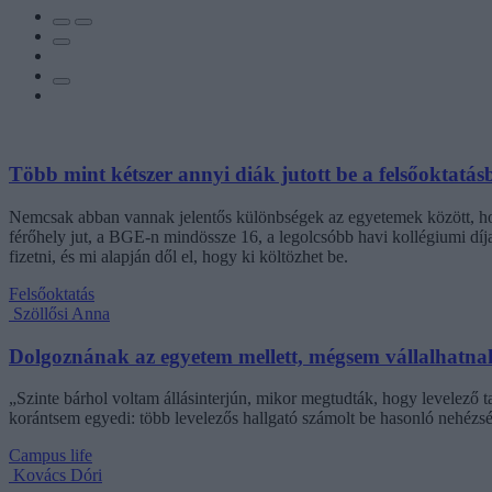
Több mint kétszer annyi diák jutott be a felsőoktatás
Nemcsak abban vannak jelentős különbségek az egyetemek között, hogy
férőhely jut, a BGE-n mindössze 16, a legolcsóbb havi kollégiumi dí
fizetni, és mi alapján dől el, hogy ki költözhet be.
Felsőoktatás
Szöllősi Anna
Dolgoznának az egyetem mellett, mégsem vállalhatnak 
„Szinte bárhol voltam állásinterjún, mikor megtudták, hogy levelező t
korántsem egyedi: több levelezős hallgató számolt be hasonló nehézsé
Campus life
Kovács Dóri