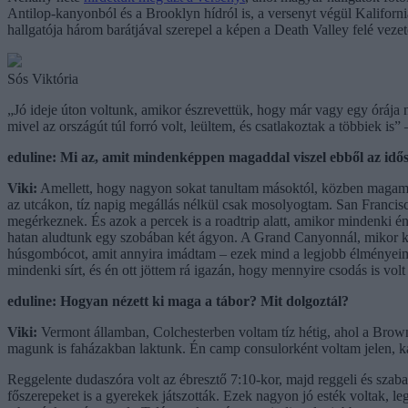
Antilop-kanyonból és a Brooklyn hídról is, a versenyt végül Kalifor
hallgatója három barátjával szerepel a képen a Death Valley felé veze
Sós Viktória
„Jó ideje úton voltunk, amikor észrevettük, hogy már vagy egy órája ne
mivel az országút túl forró volt, leültem, és csatlakoztak a többiek is” 
eduline: Mi az, amit mindenképpen magaddal viszel ebből az idő
Viki:
Amellett, hogy nagyon sokat tanultam másoktól, közben magamró
az utcákon, tíz napig megállás nélkül csak mosolyogtam. San Francis
megérkeznek. És azok a percek is a roadtrip alatt, amikor mindenki 
hatan aludtunk egy szobában két ágyon. A Grand Canyonnál, mikor ki
húsgombócot, amit annyira imádtam – ezek mind a legjobb élményeim 
mindenki sírt, és én ott jöttem rá igazán, hogy mennyire csodás is volt
eduline: Hogyan nézett ki maga a tábor? Mit dolgoztál?
Viki:
Vermont államban, Colchesterben voltam tíz hétig, ahol a Brow
magunk is faházakban laktunk. Én camp consulorként voltam jelen, kaj
Reggelente dudaszóra volt az ébresztő 7:10-kor, majd reggeli és szaba
főszerepeket is a gyerekek játszották. Ezek nagyon jó esték voltak, l