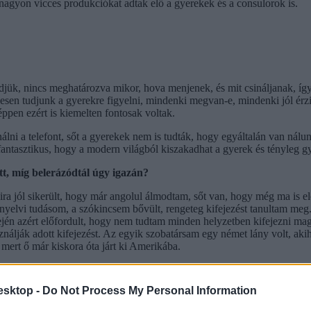
 nagyon vicces produkciókat adtak elő a gyerekek és a consulorok is.
ük, nincs meghatározva mikor, hova menjenek, és mit csináljanak, így 
sen tudjunk a gyerekre figyelni, mindenki megvan-e, mindenki jól érzi-
éppen ezért is kiemelten fontosak voltak.
ni a telefont, sőt a gyerekek nem is tudták, hogy egyáltalán van nálun
 fantasztikus, hogy a modern világból kiszakadhat a gyerek és tényleg g
t, míg belerázódtál úgy igazán?
yira jól sikerült, hogy már angolul álmodtam, sőt van, hogy még ma is e
 a nyelvi tudásom, a szókincsem bővült, rengeteg kifejezést tanultam m
 elején azért előfordult, hogy nem tudtam minden helyzetben kifejezni ma
ználják adott kifejezést. Az egyik szobatársam egy német lány volt, ak
 mert ő már kiskora óta járt ki Amerikába.
esktop -
Do Not Process My Personal Information
dvarias forma, ami köszönésként szolgál, ez először furcsa volt, de a
nt amihez mi (legalább is én) hozzá vagyok szokva. Szerintem a táboro