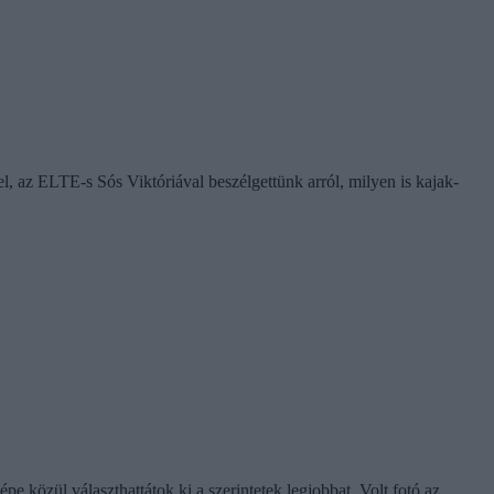
, az ELTE-s Sós Viktóriával beszélgettünk arról, milyen is kajak-
e közül választhattátok ki a szerintetek legjobbat. Volt fotó az