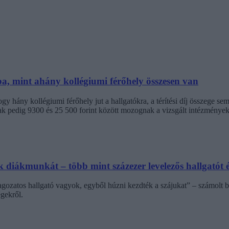
ba, mint ahány kollégiumi férőhely összesen van
 hány kollégiumi férőhely jut a hallgatókra, a térítési díj összege s
jak pedig 9300 és 25 500 forint között mozognak a vizsgált intézménye
diákmunkát – több mint százezer levelezős hallgatót é
agozatos hallgató vagyok, egyből húzni kezdték a szájukat” – számolt b
gekről.