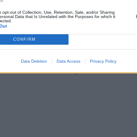
sokkal olcsóbb volt a szállás vagy a kocsibérlés. Például a kocsin 200 
In
o opt-out of Collection, Use, Retention, Sale, and/or Sharing
osban, 5 nemzeti parkban. Hegyekben és sivatagban is autóztunk. Nagyo
ersonal Data that Is Unrelated with the Purposes for which it
lected.
kában töltöm ugyanebben a táborban. Most Dél-Amerikát szeretném bejá
Out
CONFIRM
 egyetemistáknak. A fiatalok sok különböző lehetőség közül választha
rt Leaders amerikai és karib-szigeteki szállodákban kínál nyári diákm
ramok, hiszen ti sem vagytok mind egyformák!
Data Deletion
Data Access
Privacy Policy
rkesztésében az eduline.hu szerkesztősége nem vett részt.