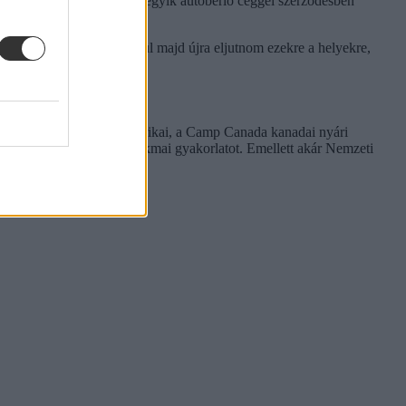
dollárt spóroltunk, mert az egyik autóbérlő céggel szerződésben
n remélem, egyszer sikerül majd újra eljutnom ezekre a helyekre,
rni.
tnak. A Camp Leaders amerikai, a Camp Canada kanadai nyári
unkát és 6-12 hónapos szakmai gyakorlatot. Emellett akár Nemzeti