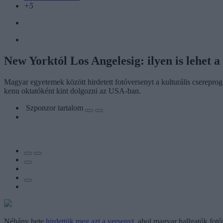
+5
New Yorktól Los Angelesig: ilyen is lehet 
Magyar egyetemek között hirdetett fotóversenyt a kulturális cserepr
kenu oktatóként kint dolgozni az USA-ban.
Szponzor tartalom
Néhány hete
hirdettük meg azt a versenyt
, ahol magyar hallgatók fotó