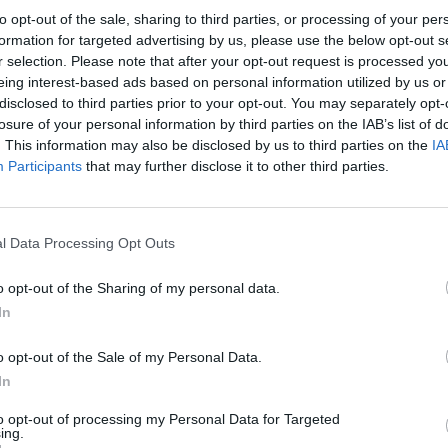
ter), az nekem furcsa volt. Volt, akivel emiatt nehéz volt megértetni, hog
to opt-out of the sale, sharing to third parties, or processing of your per
s be kell tartani.
formation for targeted advertising by us, please use the below opt-out s
r selection. Please note that after your opt-out request is processed y
eing interest-based ads based on personal information utilized by us or
disclosed to third parties prior to your opt-out. You may separately opt-
ségre volt szükséged? Hogyan boldogultál?
losure of your personal information by third parties on the IAB’s list of
. This information may also be disclosed by us to third parties on the
IA
agy kiszolgáltatottnak, pedig a tábor felénél kórházba is kerültem, m
Participants
that may further disclose it to other third parties.
és várt velem fél napokat csak azért, hogy ne legyek egyedül. Nagyon tol
san sikerült beilleszkednem a közösségbe. Első perctől kezdve nagyon
őjével beszéltem, mielőtt kimentem. Amikor meglátott, már is egy nagy 
l Data Processing Opt Outs
 is a kapcsolatot. Van, akivel azóta már találkoztam Európában máshol,
n.
o opt-out of the Sharing of my personal data.
In
o opt-out of the Sale of my Personal Data.
In
yjából négy hetet sikerült utazni a tábor után. A keleti parton, NYC-b
l azután, hogy elköszöntünk egymástól -, és két hét alatt bejártunk anny
to opt-out of processing my Personal Data for Targeted
 megnéztük, végül Las Vegasból Los Angeles felé vettük az irányt, aho
ing.