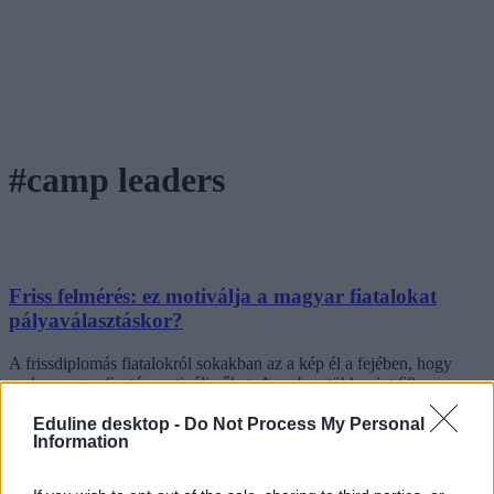
#camp leaders
Friss felmérés: ez motiválja a magyar fiatalokat
pályaválasztáskor?
A frissdiplomás fiatalokról sokakban az a kép él a fejében, hogy
csak a magas fizetés motiválja őket. Azonban több mint 60
százalékuk úgy érzi, tudatosan készül a karrierépítésre - derül ki egy
friss felmérésből.
Eduline desktop -
Do Not Process My Personal
Information
Pályakezdés
Eduline