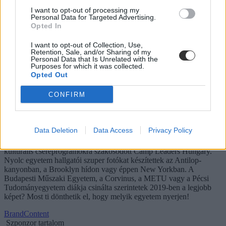
I want to opt-out of processing my
Personal Data for Targeted Advertising.
Opted In
I want to opt-out of Collection, Use,
Retention, Sale, and/or Sharing of my
Personal Data that Is Unrelated with the
Purposes for which it was collected.
Opted Out
CONFIRM
Indul a nagy egyetemi fotóverseny - Amerikából
jöttem
Data Deletion
Data Access
Privacy Policy
Idén először a magyar egyetemek között is fotóversenyt hirdetett a
kulturális csereprogramokra szakosodott Camp Leaders Hungary.
Nyolc egyetem hallgatói szuper fotókat készítettek az Antilop-
kanyonban, a Brooklyn hídon vagy éppen New Yorkban. A
Budapesti Műszaki Egyetem, a Corvinus, a METU vagy a Pécsi
Tudományegyetem diákja csinálta szerintetek 2019-ben a legjobb
képet? Most ti dönthetik el, hogy melyik egyetem nyerjen!
BrandContent
Szponzor tartalom