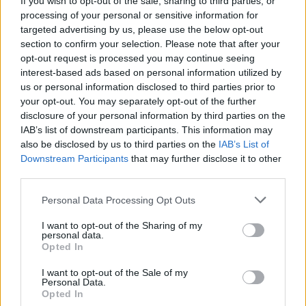
If you wish to opt-out of the sale, sharing to third parties, or
processing of your personal or sensitive information for
targeted advertising by us, please use the below opt-out
section to confirm your selection. Please note that after your
New Yorktól Los Angelesig: ilyen is lehet a nyári
opt-out request is processed you may continue seeing
diákmunka
interest-based ads based on personal information utilized by
us or personal information disclosed to third parties prior to
Magyar egyetemek között hirdetett fotóversenyt a kulturális
your opt-out. You may separately opt-out of the further
csereprogramokra szakosodott Camp Leaders Hungary Kft. A
disclosure of your personal information by third parties on the
verseny nyertesével, az ELTE-s Sós Viktóriával beszélgettünk arról,
IAB’s list of downstream participants. This information may
milyen is kajak-kenu oktatóként kint dolgozni az USA-ban.
also be disclosed by us to third parties on the
IAB’s List of
BrandContent
Downstream Participants
that may further disclose it to other
Szponzor tartalom
third parties.
Personal Data Processing Opt Outs
I want to opt-out of the Sharing of my
personal data.
Opted In
I want to opt-out of the Sale of my
Personal Data.
Opted In