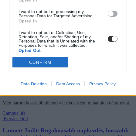
Opted In
nyelvtanulás
nyári munka
I want to opt-out of processing my
nyári diákmunka
Personal Data for Targeted Advertising.
szponzor tartalom
Opted In
Hozzászólások
I want to opt-out of Collection, Use,
Retention, Sale, and/or Sharing of my
Personal Data that Is Unrelated with the
Purposes for which it was collected.
Opted Out
CONFIRM
Mikor pihenhettek még 2026-ban? Itt van az összes
Data Deletion
Data Access
Privacy Policy
hosszú hétvége és tanítási szünet
Még három hosszabb pihenő vár rátok idén: mutatjuk a dátumokat.
Campus life
Kovács Dóri
Lannert Judit: Rugalmasabb napkezdés, hosszabb