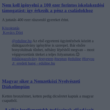
Nem kell igényelni a 100 ezer forintos iskolakezdési
támogatást: így érkezik a pénz a családokhoz
A juttatás 400 ezer rászoruló gyereket érint.
Közoktatás
Kovács Dóri
@eduline.hu
Az első egyetemi ügyintézések között a
diákigazolvány igénylése is szerepel. Bár elsőre
bonyolultnak tűnhet, néhány lépésből megvan – most
végigvezetünk titeket a teljes folyamaton.😉
#diákigazolvány
#egyetem
#neptun
#eduline
#foryou
♬ eredeti hang - eduline.hu
Magyar siker a Nemzetközi Nyelvészeti
Diákolimpián
Ketten bronzérmet, ketten pedig dicséretet kaptak a magyar
csapatból.
„A világ legelismertebb tudósainak előadásait