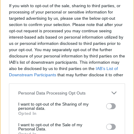
If you wish to opt-out of the sale, sharing to third parties, or
Szavazzatok a hallgatótársatokra, hogy ő nyerhesse meg az Osmo
processing of your personal or sensitive information for
Kamerát! Szavazz, hogy te is spórolj, hiszen a nyertes egyetem
targeted advertising by us, please use the below opt-out
hallgatói november vége helyett egy hónappal tovább, december 31-
ig tudnak jelentkezni a jelenlegi áron a Camp Leaders jövő évi
section to confirm your selection. Please note that after your
programjaira. Klikk, hogy ti nyerjetek!
opt-out request is processed you may continue seeing
interest-based ads based on personal information utilized by
Kulturális csereprogramok világszerte
us or personal information disclosed to third parties prior to
your opt-out. You may separately opt-out of the further
A
Camp Leaders
12 éve szervez kulturális csereprogramokat
disclosure of your personal information by third parties on the
magyar egyetemistáknak. A fiatalok sok különböző lehetőség közül
IAB’s list of downstream participants. This information may
választhatnak. A Camp Leaders amerikai, a Camp Canada kanadai
nyári gyerektáborokban kínál diákmunka lehetőséget 9-11 hétre,
also be disclosed by us to third parties on the
IAB’s List of
míg a Resort Leaders amerikai és karib-szigeteki szállodákban kínál
Downstream Participants
that may further disclose it to other
nyári diákmunkát és 6-12 hónapos szakmai gyakorlatot. Emellett
third parties.
akár Nemzeti Parkban is dolgozhatnak nyáron a természet
kedvelői. Más-más programok, hiszen ti sem vagytok mind
Personal Data Processing Opt Outs
egyformák!
I want to opt-out of the Sharing of my
personal data.
A cikk a Camp Leaders támogatásával jött létre, előállításában és
Opted In
szerkesztésében az eduline.hu szerkesztősége nem vett részt.
I want to opt-out of the Sale of my
camp leaders
Personal Data.
amerikai diákmunka