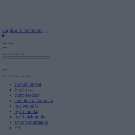
Ugrás a fő tartalomra
BrandContent
Egyéb
camp leaders
amerikai diákmunka
nyelvtanulás
nyári munka
nyári diákmunka
szponzor tartalom
+3