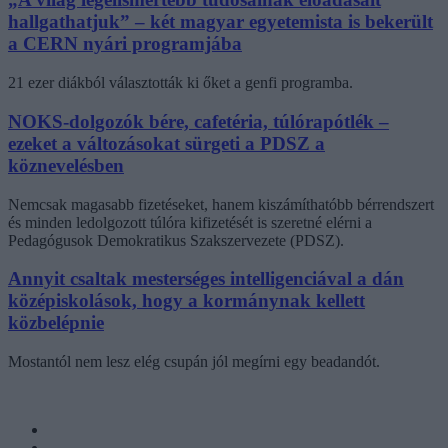
hallgathatjuk” – két magyar egyetemista is bekerült
a CERN nyári programjába
21 ezer diákból választották ki őket a genfi programba.
NOKS-dolgozók bére, cafetéria, túlórapótlék –
ezeket a változásokat sürgeti a PDSZ a
köznevelésben
Nemcsak magasabb fizetéseket, hanem kiszámíthatóbb bérrendszert
és minden ledolgozott túlóra kifizetését is szeretné elérni a
Pedagógusok Demokratikus Szakszervezete (PDSZ).
Annyit csaltak mesterséges intelligenciával a dán
középiskolások, hogy a kormánynak kellett
közbelépnie
Mostantól nem lesz elég csupán jól megírni egy beadandót.