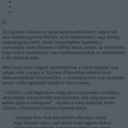
Az Egyesült Államok az egyik legnépszerűbb úticél, legyen szó
akár külföldi egyetemi félévről, nyári diákmunkáról, vagy esetleg
szakmai gyakorlatról. Habár összességében legtöbben a
nyelvtanulás miatt döntenek a külföldi utazás mellett, az nem kérdés,
hogy ezek a tanulmányok vagy munkatapasztalatok az önéletrajzban
is jól mutatnak majd.
Most nyolc olyan magyar egyetemistának a képeit mutatjuk meg
nektek, akik a nyarat az Egyesült Államokban töltötték nyári
diákmunkájuknak köszönhetően. A versenyben nem csak budapesti,
hanem vidéki egyetemek diákjai is részt vesznek.
"A Pacific Coast Highwayen végig menni egyszerűen csodálatos,
olyan kilátás vett körül több órán keresztül, amit még most sem
tudtam teljesen feldolgozni" - mondta el a kép történetét Voller
Claudia, a Budapesti Corvinus Egyetem diákja.
"A képem New York-ban készült a Brooklyn hídon,
nagy története nincs, csak annyi, hogy nagyon esett az
eső és már megáztunk, szóval úgy voltunk vele, hogy