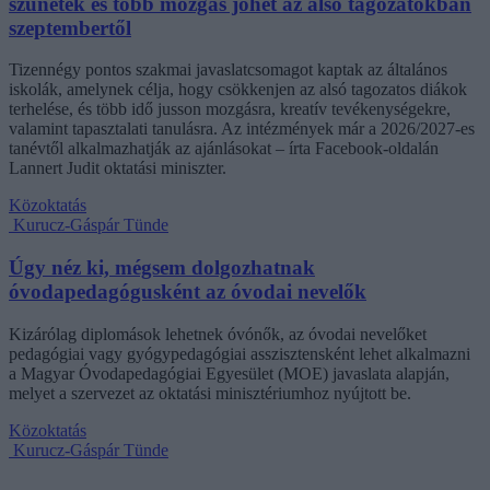
szünetek és több mozgás jöhet az alsó tagozatokban
szeptembertől
Tizennégy pontos szakmai javaslatcsomagot kaptak az általános
iskolák, amelynek célja, hogy csökkenjen az alsó tagozatos diákok
terhelése, és több idő jusson mozgásra, kreatív tevékenységekre,
valamint tapasztalati tanulásra. Az intézmények már a 2026/2027-es
tanévtől alkalmazhatják az ajánlásokat – írta Facebook-oldalán
Lannert Judit oktatási miniszter.
Közoktatás
Kurucz-Gáspár Tünde
Úgy néz ki, mégsem dolgozhatnak
óvodapedagógusként az óvodai nevelők
Kizárólag diplomások lehetnek óvónők, az óvodai nevelőket
pedagógiai vagy gyógypedagógiai asszisztensként lehet alkalmazni
a Magyar Óvodapedagógiai Egyesület (MOE) javaslata alapján,
melyet a szervezet az oktatási minisztériumhoz nyújtott be.
Közoktatás
Kurucz-Gáspár Tünde