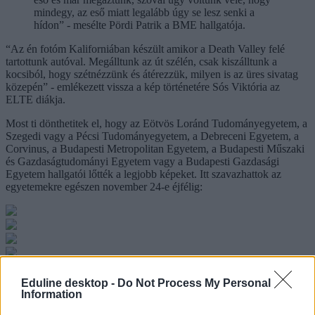
mindegy, az eső miatt legalább úgy se lesz senki a
hídon” - mesélte Pördi Patrik a BME hallgatója.
“Az én fotóm Kaliforniában készült amikor a Death Valley felé
tartottunk autóval. Megálltunk az út szélén, csak kiszálltunk a
kocsiból, hogy szétnézzünk és átérezzük, milyen is az üres sivatag
közepén” - emlékezett vissza a kép történetére Sós Viktória az
ELTE diákja.
Most ti dönthetitek el, hogy az Eötvös Loránd Tudományegyetem, a
Szegedi vagy a Pécsi Tudományegyetem, a Debreceni Egyetem, a
Corvinus, a Budapesti Metropolitan Egyetem, a Budapesti Műszaki
és Gazdaságtudományi Egyetem vagy a Budapesti Gazdasági
Egyetem hallgatói lőtték a legjobb képeket. Itt szavazhattok az
egyetemekre egészen november 24-e éjfélig:
Eduline desktop -
Do Not Process My Personal
Information