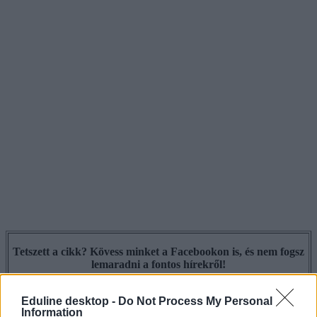
Tetszett a cikk? Kövess minket a Facebookon is, és nem fogsz
lemaradni a fontos hírekről!
Eduline desktop -
Do Not Process My Personal
Information