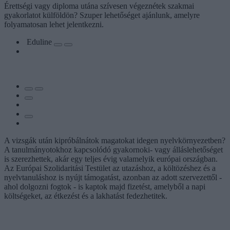
Érettségi vagy diploma utána szívesen végeznétek szakmai
gyakorlatot külföldön? Szuper lehetőséget ajánlunk, amelyre
folyamatosan lehet jelentkezni.
Eduline
A vizsgák után kipróbálnátok magatokat idegen nyelvkörnyezetben?
A tanulmányotokhoz kapcsolódó gyakornoki- vagy álláslehetőséget
is szerezhettek, akár egy teljes évig valamelyik európai országban.
Az Európai Szolidaritási Testület az utazáshoz, a költözéshez és a
nyelvtanuláshoz is nyújt támogatást, azonban az adott szervezettől -
ahol dolgozni fogtok - is kaptok majd fizetést, amelyből a napi
költségeket, az étkezést és a lakhatást fedezhetitek.