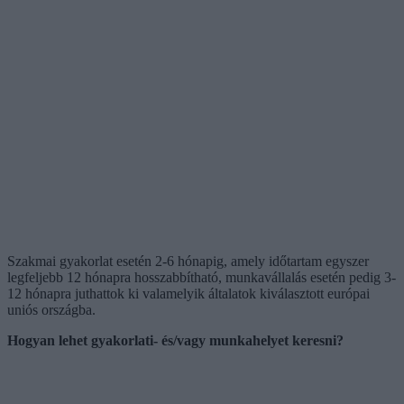
Szakmai gyakorlat esetén 2-6 hónapig, amely időtartam egyszer
legfeljebb 12 hónapra hosszabbítható, munkavállalás esetén pedig 3-
12 hónapra juthattok ki valamelyik általatok kiválasztott európai
uniós országba.
Hogyan lehet gyakorlati- és/vagy munkahelyet keresni?