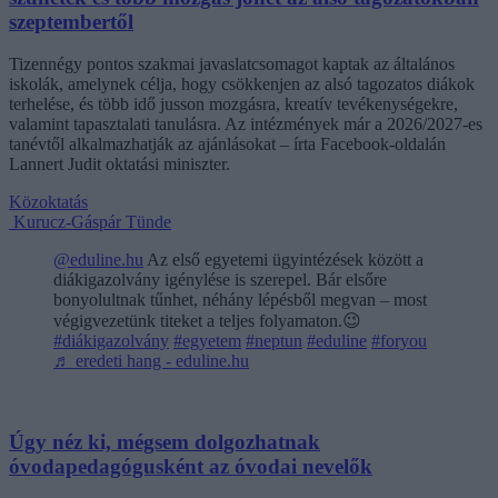
szeptembertől
Tizennégy pontos szakmai javaslatcsomagot kaptak az általános
iskolák, amelynek célja, hogy csökkenjen az alsó tagozatos diákok
terhelése, és több idő jusson mozgásra, kreatív tevékenységekre,
valamint tapasztalati tanulásra. Az intézmények már a 2026/2027-es
tanévtől alkalmazhatják az ajánlásokat – írta Facebook-oldalán
Lannert Judit oktatási miniszter.
Közoktatás
Kurucz-Gáspár Tünde
@eduline.hu
Az első egyetemi ügyintézések között a
diákigazolvány igénylése is szerepel. Bár elsőre
bonyolultnak tűnhet, néhány lépésből megvan – most
végigvezetünk titeket a teljes folyamaton.😉
#diákigazolvány
#egyetem
#neptun
#eduline
#foryou
♬ eredeti hang - eduline.hu
Úgy néz ki, mégsem dolgozhatnak
óvodapedagógusként az óvodai nevelők