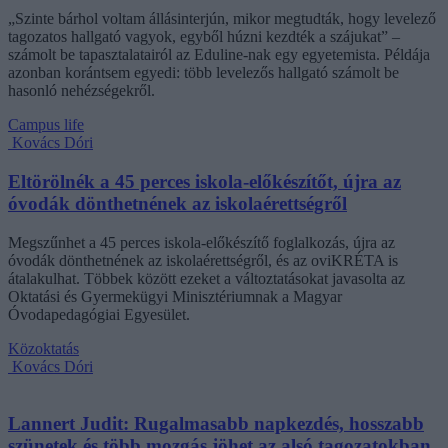
„Szinte bárhol voltam állásinterjún, mikor megtudták, hogy levelező
tagozatos hallgató vagyok, egyből húzni kezdték a szájukat” –
számolt be tapasztalatairól az Eduline-nak egy egyetemista. Példája
azonban korántsem egyedi: több levelezős hallgató számolt be
hasonló nehézségekről.
Campus life
Kovács Dóri
Eltörölnék a 45 perces iskola-előkészítőt, újra az
óvodák dönthetnének az iskolaérettségről
Megszűnhet a 45 perces iskola-előkészítő foglalkozás, újra az
óvodák dönthetnének az iskolaérettségről, és az oviKRÉTA is
átalakulhat. Többek között ezeket a változtatásokat javasolta az
Oktatási és Gyermekügyi Minisztériumnak a Magyar
Óvodapedagógiai Egyesület.
Közoktatás
Kovács Dóri
Lannert Judit: Rugalmasabb napkezdés, hosszabb
szünetek és több mozgás jöhet az alsó tagozatokban