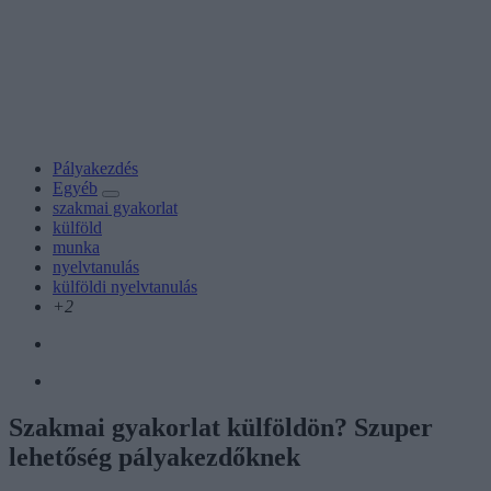
Pályakezdés
Egyéb
szakmai gyakorlat
külföld
munka
nyelvtanulás
külföldi nyelvtanulás
+2
Szakmai gyakorlat külföldön? Szuper
lehetőség pályakezdőknek