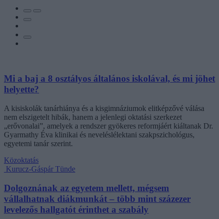
Mi a baj a 8 osztályos általános iskolával, és mi jöhet
helyette?
A kisiskolák tanárhiánya és a kisgimnáziumok elitképzővé válása
nem elszigetelt hibák, hanem a jelenlegi oktatási szerkezet
„erővonalai”, amelyek a rendszer gyökeres reformjáért kiáltanak Dr.
Gyarmathy Éva klinikai és neveléslélektani szakpszichológus,
egyetemi tanár szerint.
Közoktatás
Kurucz-Gáspár Tünde
Dolgoznának az egyetem mellett, mégsem
vállalhatnak diákmunkát – több mint százezer
levelezős hallgatót érinthet a szabály