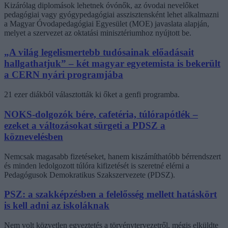
Kizárólag diplomások lehetnek óvónők, az óvodai nevelőket
pedagógiai vagy gyógypedagógiai asszisztensként lehet alkalmazni
a Magyar Óvodapedagógiai Egyesület (MOE) javaslata alapján,
melyet a szervezet az oktatási minisztériumhoz nyújtott be.
„A világ legelismertebb tudósainak előadásait
hallgathatjuk” – két magyar egyetemista is bekerült
a CERN nyári programjába
21 ezer diákból választották ki őket a genfi programba.
NOKS-dolgozók bére, cafetéria, túlórapótlék –
ezeket a változásokat sürgeti a PDSZ a
köznevelésben
Nemcsak magasabb fizetéseket, hanem kiszámíthatóbb bérrendszert
és minden ledolgozott túlóra kifizetését is szeretné elérni a
Pedagógusok Demokratikus Szakszervezete (PDSZ).
PSZ: a szakképzésben a felelősség mellett hatáskört
is kell adni az iskoláknak
Nem volt közvetlen egyeztetés a törvénytervezetről, mégis elküldte