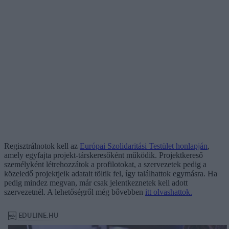
Regisztrálnotok kell az
Európai Szolidaritási Testület honlapján
,
amely egyfajta projekt-társkeresőként működik. Projektkereső
személyként létrehozzátok a profilotokat, a szervezetek pedig a
közeledő projektjeik adatait töltik fel, így találhattok egymásra. Ha
pedig mindez megvan, már csak jelentkeznetek kell adott
szervezetnél. A lehetőségről még bővebben
itt olvashattok.