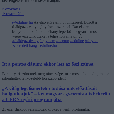
becsengetésre minden készen álljon.
Közoktatás
Kovács Dóri
@eduline.hu
Az első egyetemi ügyintézések között a
diákigazolvány igénylése is szerepel. Bár elsőre
bonyolultnak tűnhet, néhány lépésből megvan – most
végigvezetünk titeket a teljes folyamaton.😉
#diákigazolvány
#egyetem
#neptun
#eduline
#foryou
♬ eredeti hang - eduline.hu
Itt a pontos dátum: ekkor lesz az őszi szünet
Bár a nyári szünetnek még nincs vége, már most lehet tudni, mikor
pihenhettek legközelebb hosszabb ideig.
„A világ legelismertebb tudósainak előadásait
hallgathatjuk” – két magyar egyetemista is bekerült
a CERN nyári programjába
21 ezer diákból választották ki őket a genfi programba.