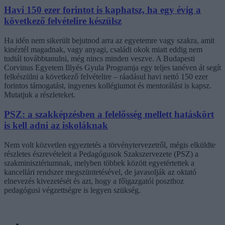
Havi 150 ezer forintot is kaphatsz, ha egy évig a
következő felvételire készülsz
Ha idén nem sikerült bejutnod arra az egyetemre vagy szakra, amit
kinéztél magadnak, vagy anyagi, családi okok miatt eddig nem
tudtál továbbtanulni, még nincs minden veszve. A Budapesti
Corvinus Egyetem Illyés Gyula Programja egy teljes tanéven át segít
felkészülni a következő felvételire – ráadásul havi nettó 150 ezer
forintos támogatást, ingyenes kollégiumot és mentorálást is kapsz.
Mutatjuk a részleteket.
PSZ: a szakképzésben a felelősség mellett hatáskört
is kell adni az iskoláknak
Nem volt közvetlen egyeztetés a törvénytervezetről, mégis elküldte
részletes észrevételeit a Pedagógusok Szakszervezete (PSZ) a
szakminisztériumnak, melyben többek között egyetértettek a
kancellári rendszer megszüntetésével, de javasolják az oktató
elnevezés kivezetését és azt, hogy a főigazgatói poszthoz
pedagógusi végzettségre is legyen szükség.