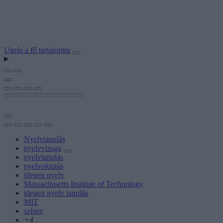
Ugrás a fő tartalomra
Nyelvtanulás
nyelvvizsga
nyelvtanulás
nyelvoktatás
idegen nyelv
Massachusetts Institute of Technology
idegen nyelv tanulás
MIT
színes
+4