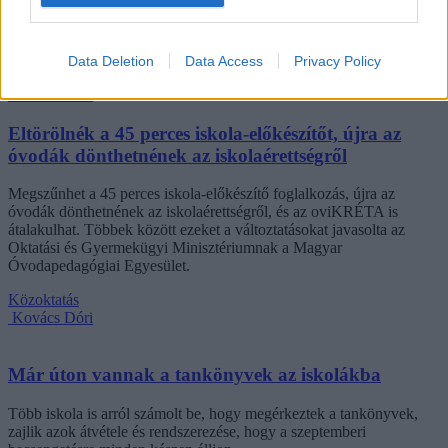
számolt be tapasztalatairól az Eduline-nak egy egyetemista. Példája
azonban korántsem egyedi: több levelezős hallgató számolt be
hasonló nehézségekről.
Data Deletion
Data Access
Privacy Policy
Campus life
Kovács Dóri
Eltörölnék a 45 perces iskola-előkészítőt, újra az
óvodák dönthetnének az iskolaérettségről
Megszűnhet a 45 perces iskola-előkészítő foglalkozás, újra az
óvodák dönthetnének az iskolaérettségről, és az oviKRÉTA is
átalakulhat. Többek között ezeket a változtatásokat javasolta az
Oktatási és Gyermekügyi Minisztériumnak a Magyar
Óvodapedagógiai Egyesület.
Közoktatás
Kovács Dóri
Már úton vannak a tankönyvek az iskolákba
Több iskola is arról számolt be, hogy megérkeztek a tankönyvek,
zajlik azok átvétele és rendszerezése, hogy a szeptemberi