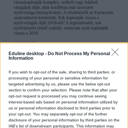
visszakaphatják komplex, szóbeli vagy írásbeli
vizsgájuk díját, akik korábban már szereztek
nyelvvizsga-bizonyítványt. A részletekről az Euroexam
szakembereit kérdeztük. Kik kaphatják vissza a
nyelvvizsgák díját 2018-tól? A legfontosabb, sok
nyelvtanulót érintő szabály: nemcsak azok kaphatják
vissza a 2018.
nyelvtanulás
nyelvoktatás
idegen nyelv
Eduline desktop -
Do Not Process My Personal
Information
Massachusetts Institute of Technology
idegen nyelv tanulás
MIT
If you wish to opt-out of the sale, sharing to third parties, or
színes
processing of your personal or sensitive information for
Hozzászólások
targeted advertising by us, please use the below opt-out
section to confirm your selection. Please note that after your
opt-out request is processed you may continue seeing
interest-based ads based on personal information utilized by
us or personal information disclosed to third parties prior to
your opt-out. You may separately opt-out of the further
disclosure of your personal information by third parties on the
IAB’s list of downstream participants. This information may