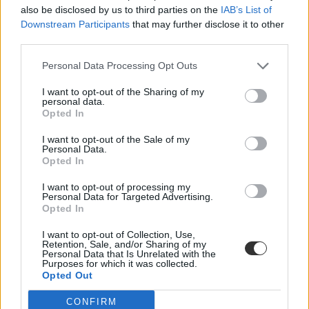
also be disclosed by us to third parties on the
IAB’s List of
Hana György: „Méltóságot, tekintélyt kell adni az
Downstream Participants
that may further disclose it to other
oktatásról szóló közbeszédnek”
third parties.
Az új kormány az elődökétől merőben eltérő kommunikációs
Personal Data Processing Opt Outs
stratégiával kezdte meg működését. Az egyes minisztériumok
szintjére kiterjesztett hiperaktivitás érezhetően felszabadulást,
I want to opt-out of the Sharing of my
optimizmust ébresztett és éltet. Különösen az olyan, korábban porig
personal data.
alázott ágazatban, mint az oktatás. Ám pontosan ez a lendület az,
Opted In
ami egy újabb megkerülhetetlen kihívást is előtérbe rántott: az
érdemi társadalmi egyeztetés ígéretének beváltását, vagy más szóval
I want to opt-out of the Sale of my
„kényszerét”. Ennek, az amúgy pozitív stressznek a kezeléséhez
Personal Data.
igyekszem az alábbiakban szempontokat adni. Hana György
Opted In
humánökológus, közoktatási vezető véleménycikke.
I want to opt-out of processing my
Közoktatás
Personal Data for Targeted Advertising.
Vendégszerző
Opted In
Dolgoznának az egyetem mellett, mégsem
I want to opt-out of Collection, Use,
Retention, Sale, and/or Sharing of my
vállalhatnak diákmunkát – több mint százezer
Personal Data that Is Unrelated with the
levelezős hallgatót érinthet a szabály
Purposes for which it was collected.
Opted Out
„Szinte bárhol voltam állásinterjún, mikor megtudták, hogy levelező
tagozatos hallgató vagyok, egyből húzni kezdték a szájukat” –
CONFIRM