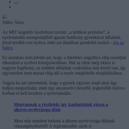
Stiller Ákos
Az MIT kognitív nyelvészei szerint „a kritikus periódus”, a
nyelvtanulás szempontjából igazán hatékony gyerekkori időablak,
jóval tovább van nyitva, mint azt általában gondolni szokás -
írja az
Index
.
Ez azonban nem jelenti azt, hogy a tökéletes angolhoz elég mondjuk
elkezdeni a nyelvet középiskolában. Bár az elme még ekkor is
nagyon fogékony, az említett időablak csukódása már közel van, így
egyszerűen nem marad elég idő a nyelv megfelelős elsajátításához.
Vagyis ha azt szeretnénk, hogy a gyerek egyszer majd akár úgy
tudjon megszólalni, mint egy anyanyelvi beszélő, legkésőbb tízéves
korban el kell kezdeni a nyelvtanulást.
Megvannak a részletek: így kaphatjátok vissza a
sikeres nyelvvizsga díját
Most már mindent tudunk a sikeres nyelvvizsga díjának
visszaigényléséről! A legfontosabb: azok is