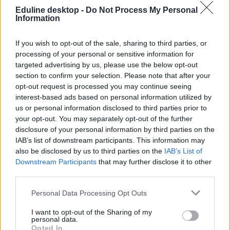
Eduline desktop -
Do Not Process My Personal
Information
If you wish to opt-out of the sale, sharing to third parties, or
processing of your personal or sensitive information for
targeted advertising by us, please use the below opt-out
section to confirm your selection. Please note that after your
Több mint kétszer annyi diák jutott be a
opt-out request is processed you may continue seeing
felsőoktatásba, mint ahány kollégiumi férőhely
interest-based ads based on personal information utilized by
összesen van
us or personal information disclosed to third parties prior to
your opt-out. You may separately opt-out of the further
Nemcsak abban vannak jelentős különbségek az egyetemek között,
disclosure of your personal information by third parties on the
hogy hány kollégiumi férőhely jut a hallgatókra, a térítési díj összege
IAB’s list of downstream participants. This information may
sem egységes. Míg a BME-n 100 újonnan felvett egyetemistára 76
also be disclosed by us to third parties on the
IAB’s List of
férőhely jut, a BGE-n mindössze 16, a legolcsóbb havi kollégiumi
díjak pedig 9300 és 25 500 forint között mozognak a vizsgált
Downstream Participants
that may further disclose it to other
intézményekben. Megnéztük, hol mekkora a kollégiumi kapacitás,
third parties.
mennyit kell fizetni, és mi alapján dől el, hogy ki költözhet be.
Personal Data Processing Opt Outs
Felsőoktatás
Szöllősi Anna
I want to opt-out of the Sharing of my
personal data.
Dolgoznának az egyetem mellett, mégsem
Opted In