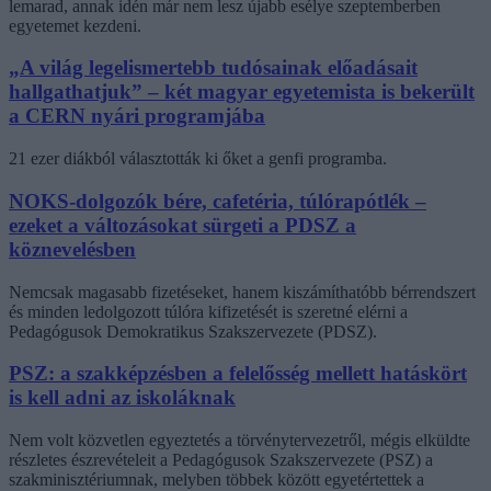
lemarad, annak idén már nem lesz újabb esélye szeptemberben
egyetemet kezdeni.
„A világ legelismertebb tudósainak előadásait
hallgathatjuk” – két magyar egyetemista is bekerült
a CERN nyári programjába
21 ezer diákból választották ki őket a genfi programba.
NOKS-dolgozók bére, cafetéria, túlórapótlék –
ezeket a változásokat sürgeti a PDSZ a
köznevelésben
Nemcsak magasabb fizetéseket, hanem kiszámíthatóbb bérrendszert
és minden ledolgozott túlóra kifizetését is szeretné elérni a
Pedagógusok Demokratikus Szakszervezete (PDSZ).
PSZ: a szakképzésben a felelősség mellett hatáskört
is kell adni az iskoláknak
Nem volt közvetlen egyeztetés a törvénytervezetről, mégis elküldte
részletes észrevételeit a Pedagógusok Szakszervezete (PSZ) a
szakminisztériumnak, melyben többek között egyetértettek a