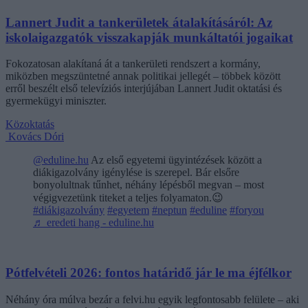
Lannert Judit a tankerületek átalakításáról: Az
iskolaigazgatók visszakapják munkáltatói jogaikat
Fokozatosan alakítaná át a tankerületi rendszert a kormány,
miközben megszüntetné annak politikai jellegét – többek között
erről beszélt első televíziós interjújában Lannert Judit oktatási és
gyermekügyi miniszter.
Közoktatás
Kovács Dóri
@eduline.hu
Az első egyetemi ügyintézések között a
diákigazolvány igénylése is szerepel. Bár elsőre
bonyolultnak tűnhet, néhány lépésből megvan – most
végigvezetünk titeket a teljes folyamaton.😉
#diákigazolvány
#egyetem
#neptun
#eduline
#foryou
♬ eredeti hang - eduline.hu
Pótfelvételi 2026: fontos határidő jár le ma éjfélkor
Néhány óra múlva bezár a felvi.hu egyik legfontosabb felülete – aki