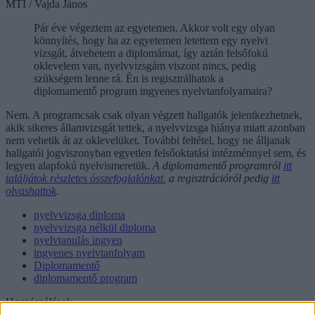
MTI / Vajda János
Pár éve végeztem az egyetemen. Akkor volt egy olyan
könnyítés, hogy ha az egyetemen letettem egy nyelvi
vizsgát, átvehetem a diplomámat, így aztán felsőfokú
oklevelem van, nyelvvizsgám viszont nincs, pedig
szükségem lenne rá. Én is regisztrálhatok a
diplomamentő program ingyenes nyelvtanfolyamaira?
Nem. A programcsak csak olyan végzett hallgatók jelentkezhetnek,
akik sikeres államvizsgát tettek, a nyelvvizsga hiánya miatt azonban
nem vehetik át az oklevelüket. További feltétel, hogy ne álljanak
hallgatói jogviszonyban egyetlen felsőoktatási intézménnyel sem, és
legyen alapfokú nyelvismeretük.
A diplomamentő programról
itt
találjátok részletes összefoglalónkat
, a regisztrációról pedig
itt
olvashattok
.
nyelvvizsga diploma
nyelvvizsga nélkül diploma
nyelvtanulás ingyen
ingyenes nyelvtanfolyam
Diplomamentő
diplomamentő program
Hozzászólások