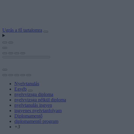
Ugrás a fő tartalomra
Nyelvtanulás
Egyéb
nyelvvizsga diploma
nyelvvizsga nélkül diploma
nyelvtanulás ingyen
ingyenes nyelvtanfolyam
Diplomamentő
diplomamentő program
+3