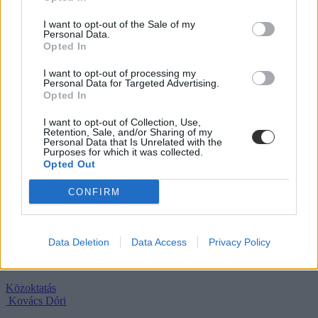
vállalhatnak diákmunkát – több mint százezer
I want to opt-out of the Sale of my
levelezős hallgatót érinthet a szabály
Personal Data.
Opted In
„Szinte bárhol voltam állásinterjún, mikor megtudták, hogy levelező
tagozatos hallgató vagyok, egyből húzni kezdték a szájukat” –
I want to opt-out of processing my
számolt be tapasztalatairól az Eduline-nak egy egyetemista. Példája
Personal Data for Targeted Advertising.
azonban korántsem egyedi: több levelezős hallgató számolt be
Opted In
hasonló nehézségekről.
I want to opt-out of Collection, Use,
Campus life
Retention, Sale, and/or Sharing of my
Kovács Dóri
Personal Data that Is Unrelated with the
Purposes for which it was collected.
Opted Out
Eltörölnék a 45 perces iskola-előkészítőt, újra az
óvodák dönthetnének az iskolaérettségről
CONFIRM
Megszűnhet a 45 perces iskola-előkészítő foglalkozás, újra az
óvodák dönthetnének az iskolaérettségről, és az oviKRÉTA is
átalakulhat. Többek között ezeket a változtatásokat javasolta az
Data Deletion
Data Access
Privacy Policy
Oktatási és Gyermekügyi Minisztériumnak a Magyar
Óvodapedagógiai Egyesület.
Közoktatás
Kovács Dóri