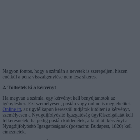
Nagyon fontos, hogy a számlán a nevetek is szerepeljen, hiszen
enélkül a pénz visszaigénylése nem lesz sikeres.
2. Töltsétek ki a kérvényt
Ha megvan a számla, egy kérvényt kell benyújtanotok az
igényléshez. Ezt személyesen, postán vagy online is megtehetitek.
Online itt
, az ügyfélkapun keresztül tudjátok kitölteni a kérvényt,
személyesen a Nyugdíjfolyósító Igazgatóság ügyfélszolgálatát kell
felkeresnetek, ha pedig postán küldenétek, a kitöltött kérvényt a
Nyugdíjfolyósító Igazgatóságnak (postacím: Budapest, 1820) kell
címeznetek.