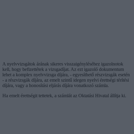
A nyelvvizsgátok árának sikeres visszaigényléséhez igazolnotok
kell, hogy befizettétek a vizsgadíjat. Az ezt igazoló dokumentum
lehet a komplex nyelvvizsga díjára, - egyesíthető részvizsgák esetén
- a részvizsgák díjára, az emelt szintű idegen nyelvi érettségi térítési
díjára, vagy a honosítási eljárás díjára vonatkozó számla.
Ha emelt érettségit tettetek, a számlát az Oktatási Hivatal állítja ki.