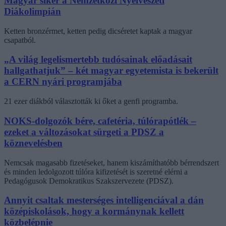
Magyar siker a Nemzetközi Nyelvészeti
Diákolimpián
Ketten bronzérmet, ketten pedig dicséretet kaptak a magyar
csapatból.
„A világ legelismertebb tudósainak előadásait
hallgathatjuk” – két magyar egyetemista is bekerült
a CERN nyári programjába
21 ezer diákból választották ki őket a genfi programba.
NOKS-dolgozók bére, cafetéria, túlórapótlék –
ezeket a változásokat sürgeti a PDSZ a
köznevelésben
Nemcsak magasabb fizetéseket, hanem kiszámíthatóbb bérrendszert
és minden ledolgozott túlóra kifizetését is szeretné elérni a
Pedagógusok Demokratikus Szakszervezete (PDSZ).
Annyit csaltak mesterséges intelligenciával a dán
középiskolások, hogy a kormánynak kellett
közbelépnie