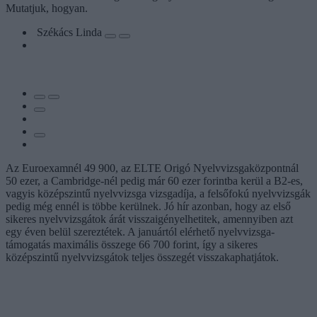
Mutatjuk, hogyan.
Székács Linda
Az Euroexamnél 49 900, az ELTE Origó Nyelvvizsgaközpontnál
50 ezer, a Cambridge-nél pedig már 60 ezer forintba kerül a B2-es,
vagyis középszintű nyelvvizsga vizsgadíja, a felsőfokú nyelvvizsgák
pedig még ennél is többe kerülnek. Jó hír azonban, hogy az első
sikeres nyelvvizsgátok árát visszaigényelhetitek, amennyiben azt
egy éven belül szereztétek. A januártól elérhető nyelvvizsga-
támogatás maximális összege 66 700 forint, így a sikeres
középszintű nyelvvizsgátok teljes összegét visszakaphatjátok.