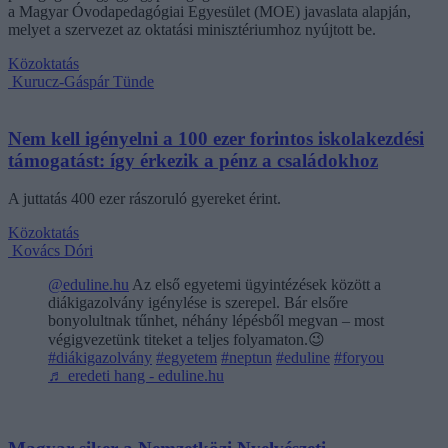
a Magyar Óvodapedagógiai Egyesület (MOE) javaslata alapján,
melyet a szervezet az oktatási minisztériumhoz nyújtott be.
Közoktatás
Kurucz-Gáspár Tünde
Nem kell igényelni a 100 ezer forintos iskolakezdési
támogatást: így érkezik a pénz a családokhoz
A juttatás 400 ezer rászoruló gyereket érint.
Közoktatás
Kovács Dóri
@eduline.hu
Az első egyetemi ügyintézések között a
diákigazolvány igénylése is szerepel. Bár elsőre
bonyolultnak tűnhet, néhány lépésből megvan – most
végigvezetünk titeket a teljes folyamaton.😉
#diákigazolvány
#egyetem
#neptun
#eduline
#foryou
♬ eredeti hang - eduline.hu