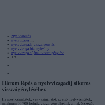
Nyelvtanulás
nyelvvizsga
nyelvvizsgadíj visszaigénylés
nyelvvizsga-bizonyítvány
nyelvvizsga díjának visszaigénylése
+0
Három lépés a nyelvvizsgadíj sikeres
visszaigényléséhez
Ha most csináltátok, vagy csináljátok az első nyelvvizsgátok,
maximum 66 700 forintig visszaigényelhetitek annak összegét.