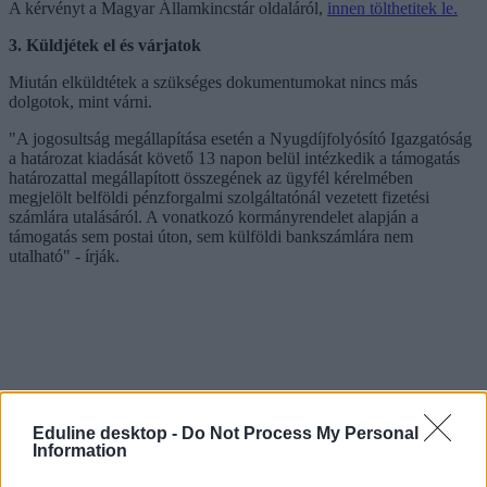
A kérvényt a Magyar Államkincstár oldaláról,
innen tölthetitek le.
3. Küldjétek el és várjatok
Miután elküldtétek a szükséges dokumentumokat nincs más
dolgotok, mint várni.
"A jogosultság megállapítása esetén a Nyugdíjfolyósító Igazgatóság
a határozat kiadását követő 13 napon belül intézkedik a támogatás
határozattal megállapított összegének az ügyfél kérelmében
megjelölt belföldi pénzforgalmi szolgáltatónál vezetett fizetési
számlára utalásáról. A vonatkozó kormányrendelet alapján a
támogatás sem postai úton, sem külföldi bankszámlára nem
utalható" - írják.
Eduline desktop -
Do Not Process My Personal
Information