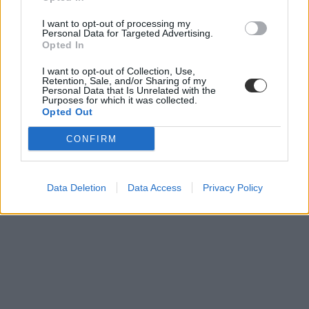
I want to opt-out of processing my
Personal Data for Targeted Advertising.
Opted In
I want to opt-out of Collection, Use,
Retention, Sale, and/or Sharing of my
nyelvvizsgadíj visszaigénylés
Personal Data that Is Unrelated with the
nyelvvizsga-bizonyítvány
Purposes for which it was collected.
nyelvvizsga díjának visszaigénylése
Opted Out
CONFIRM
Data Deletion
Data Access
Privacy Policy