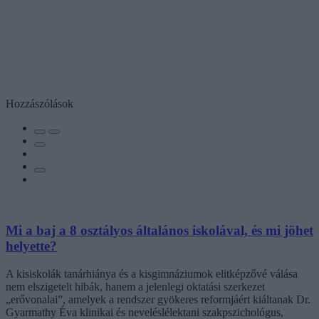
Hozzászólások
Mi a baj a 8 osztályos általános iskolával, és mi jöhet
helyette?
A kisiskolák tanárhiánya és a kisgimnáziumok elitképzővé válása
nem elszigetelt hibák, hanem a jelenlegi oktatási szerkezet
„erővonalai”, amelyek a rendszer gyökeres reformjáért kiáltanak Dr.
Gyarmathy Éva klinikai és neveléslélektani szakpszichológus,