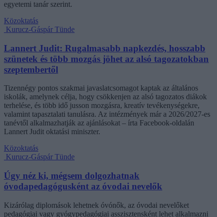
egyetemi tanár szerint.
Közoktatás
Kurucz-Gáspár Tünde
Lannert Judit: Rugalmasabb napkezdés, hosszabb
szünetek és több mozgás jöhet az alsó tagozatokban
szeptembertől
Tizennégy pontos szakmai javaslatcsomagot kaptak az általános
iskolák, amelynek célja, hogy csökkenjen az alsó tagozatos diákok
terhelése, és több idő jusson mozgásra, kreatív tevékenységekre,
valamint tapasztalati tanulásra. Az intézmények már a 2026/2027-es
tanévtől alkalmazhatják az ajánlásokat – írta Facebook-oldalán
Lannert Judit oktatási miniszter.
Közoktatás
Kurucz-Gáspár Tünde
Úgy néz ki, mégsem dolgozhatnak
óvodapedagógusként az óvodai nevelők
Kizárólag diplomások lehetnek óvónők, az óvodai nevelőket
pedagógiai vagy gyógypedagógiai asszisztensként lehet alkalmazni