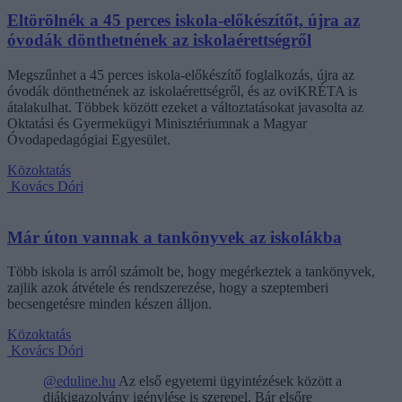
Eltörölnék a 45 perces iskola-előkészítőt, újra az
óvodák dönthetnének az iskolaérettségről
Megszűnhet a 45 perces iskola-előkészítő foglalkozás, újra az
óvodák dönthetnének az iskolaérettségről, és az oviKRÉTA is
átalakulhat. Többek között ezeket a változtatásokat javasolta az
Oktatási és Gyermekügyi Minisztériumnak a Magyar
Óvodapedagógiai Egyesület.
Közoktatás
Kovács Dóri
Már úton vannak a tankönyvek az iskolákba
Több iskola is arról számolt be, hogy megérkeztek a tankönyvek,
zajlik azok átvétele és rendszerezése, hogy a szeptemberi
becsengetésre minden készen álljon.
Közoktatás
Kovács Dóri
@eduline.hu
Az első egyetemi ügyintézések között a
diákigazolvány igénylése is szerepel. Bár elsőre