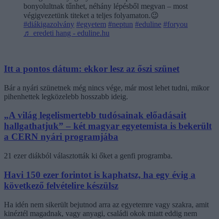
bonyolultnak tűnhet, néhány lépésből megvan – most
végigvezetünk titeket a teljes folyamaton.😉
#diákigazolvány
#egyetem
#neptun
#eduline
#foryou
♬ eredeti hang - eduline.hu
Itt a pontos dátum: ekkor lesz az őszi szünet
Bár a nyári szünetnek még nincs vége, már most lehet tudni, mikor
pihenhettek legközelebb hosszabb ideig.
„A világ legelismertebb tudósainak előadásait
hallgathatjuk” – két magyar egyetemista is bekerült
a CERN nyári programjába
21 ezer diákból választották ki őket a genfi programba.
Havi 150 ezer forintot is kaphatsz, ha egy évig a
következő felvételire készülsz
Ha idén nem sikerült bejutnod arra az egyetemre vagy szakra, amit
kinéztél magadnak, vagy anyagi, családi okok miatt eddig nem