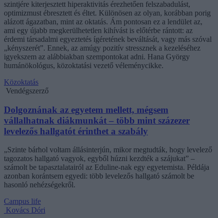
szintjére kiterjesztett hiperaktivitás érezhetően felszabadulást,
optimizmust ébresztett és éltet. Különösen az olyan, korábban porig
alázott ágazatban, mint az oktatás. Ám pontosan ez a lendület az,
ami egy újabb megkerülhetetlen kihívást is előtérbe rántott: az
érdemi társadalmi egyeztetés ígéretének beváltását, vagy más szóval
„kényszerét”. Ennek, az amúgy pozitív stressznek a kezeléséhez
igyekszem az alábbiakban szempontokat adni. Hana György
humánökológus, közoktatási vezető véleménycikke.
Közoktatás
Vendégszerző
Dolgoznának az egyetem mellett, mégsem
vállalhatnak diákmunkát – több mint százezer
levelezős hallgatót érinthet a szabály
„Szinte bárhol voltam állásinterjún, mikor megtudták, hogy levelező
tagozatos hallgató vagyok, egyből húzni kezdték a szájukat” –
számolt be tapasztalatairól az Eduline-nak egy egyetemista. Példája
azonban korántsem egyedi: több levelezős hallgató számolt be
hasonló nehézségekről.
Campus life
Kovács Dóri