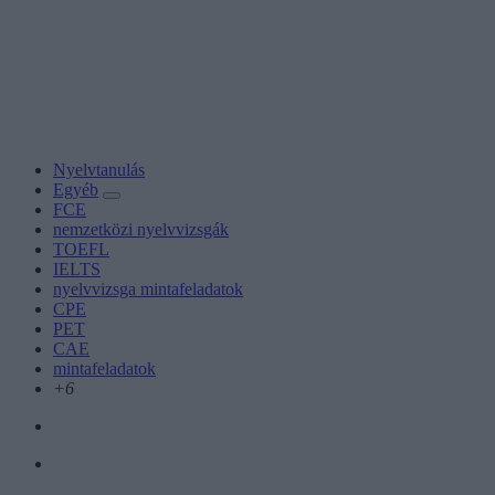
Nyelvtanulás
Egyéb
FCE
nemzetközi nyelvvizsgák
TOEFL
IELTS
nyelvvizsga mintafeladatok
CPE
PET
CAE
mintafeladatok
+6