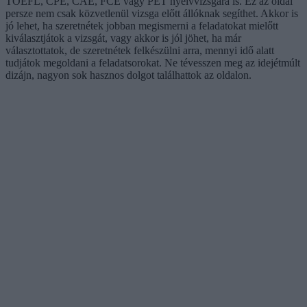
TOEFL, CPE, CAE, FCE vagy PET nyelvvizsgára is. Ez az oldal
persze nem csak közvetlenül vizsga előtt állóknak segíthet. Akkor is
jó lehet, ha szeretnétek jobban megismerni a feladatokat mielőtt
kiválasztjátok a vizsgát, vagy akkor is jól jöhet, ha már
választottatok, de szeretnétek felkészülni arra, mennyi idő alatt
tudjátok megoldani a feladatsorokat. Ne tévesszen meg az idejétmúlt
dizájn, nagyon sok hasznos dolgot találhattok az oldalon.