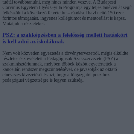
tudtál továbbtanulni, még nincs minden veszve. A Budapesti
Corvinus Egyetem Illyés Gyula Programja egy teljes tanéven át segít
felkészülni a következő felvételire – ráadásul havi nettó 150 ezer
forintos támogatást, ingyenes kollégiumot és mentorálást is kapsz.
Mutatjuk a részleteket.
PSZ: a szakképzésben a felelősség mellett hatáskört
is kell adni az iskoláknak
Nem volt közvetlen egyeztetés a törvénytervezetről, mégis elküldte
részletes észrevételeit a Pedagógusok Szakszervezete (PSZ) a
szakminisztériumnak, melyben többek között egyetértettek a
kancellári rendszer megszüntetésével, de javasolják az oktató
elnevezés kivezetését és azt, hogy a főigazgatói poszthoz
pedagógusi végzettségre is legyen szükség.