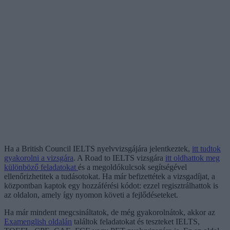
Ha a British Council IELTS nyelvvizsgájára jelentkeztek,
itt tudtok
gyakorolni a vizsgára
. A Road to IELTS vizsgára
itt oldhattok meg
különböző feladatokat
és a megoldókulcsok segítségével
ellenőrizhetitek a tudásotokat. Ha már befizettétek a vizsgadíjat, a
központban kaptok egy hozzáférési kódot: ezzel regisztrálhattok is
az oldalon, amely így nyomon követi a fejlődéseteket.
Ha már mindent megcsináltatok, de még gyakorolnátok, akkor az
Examenglish oldalán
találtok feladatokat és teszteket IELTS,