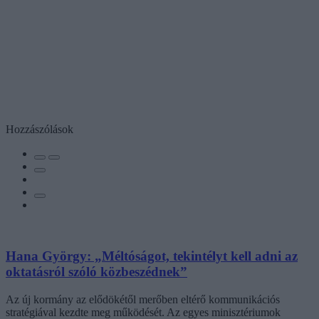
Hozzászólások
Hana György: „Méltóságot, tekintélyt kell adni az
oktatásról szóló közbeszédnek”
Az új kormány az elődökétől merőben eltérő kommunikációs
stratégiával kezdte meg működését. Az egyes minisztériumok