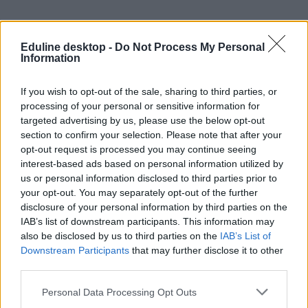
FCE
nemzetközi nyelvvizsgák
Eduline desktop -
Do Not Process My Personal
TOEFL
Information
IELTS
nyelvvizsga mintafeladatok
If you wish to opt-out of the sale, sharing to third parties, or
CPE
processing of your personal or sensitive information for
PET
CAE
targeted advertising by us, please use the below opt-out
mintafeladatok
section to confirm your selection. Please note that after your
opt-out request is processed you may continue seeing
interest-based ads based on personal information utilized by
us or personal information disclosed to third parties prior to
your opt-out. You may separately opt-out of the further
disclosure of your personal information by third parties on the
IAB’s list of downstream participants. This information may
also be disclosed by us to third parties on the
IAB’s List of
Downstream Participants
that may further disclose it to other
third parties.
Personal Data Processing Opt Outs