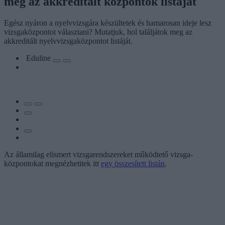
meg az akkreditált központok listáját
Egész nyáron a nyelvvizsgára készültetek és hamarosan ideje lesz
vizsgaközpontot választani? Mutatjuk, hol találjátok meg az
akkreditált nyelvvizsgaközpontot listáját.
Eduline
Az államilag elismert vizsga­rendszereket működtető vizsga­
központokat megnézhetitek itt
egy összesített listán
.