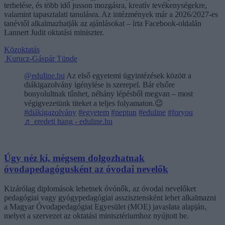
terhelése, és több idő jusson mozgásra, kreatív tevékenységekre,
valamint tapasztalati tanulásra. Az intézmények már a 2026/2027-es
tanévtől alkalmazhatják az ajánlásokat – írta Facebook-oldalán
Lannert Judit oktatási miniszter.
Közoktatás
Kurucz-Gáspár Tünde
@eduline.hu
Az első egyetemi ügyintézések között a
diákigazolvány igénylése is szerepel. Bár elsőre
bonyolultnak tűnhet, néhány lépésből megvan – most
végigvezetünk titeket a teljes folyamaton.😉
#diákigazolvány
#egyetem
#neptun
#eduline
#foryou
♬ eredeti hang - eduline.hu
Úgy néz ki, mégsem dolgozhatnak
óvodapedagógusként az óvodai nevelők
Kizárólag diplomások lehetnek óvónők, az óvodai nevelőket
pedagógiai vagy gyógypedagógiai asszisztensként lehet alkalmazni
a Magyar Óvodapedagógiai Egyesület (MOE) javaslata alapján,
melyet a szervezet az oktatási minisztériumhoz nyújtott be.