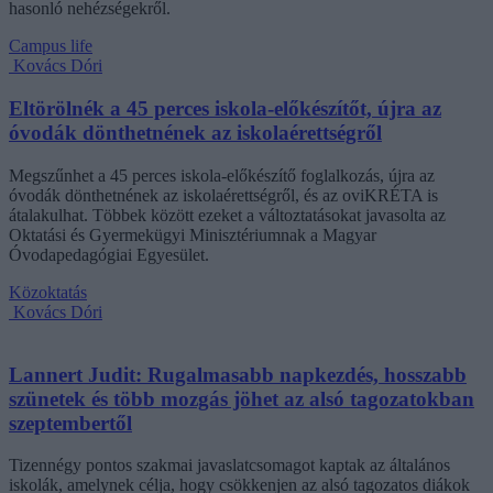
hasonló nehézségekről.
Campus life
Kovács Dóri
Eltörölnék a 45 perces iskola-előkészítőt, újra az
óvodák dönthetnének az iskolaérettségről
Megszűnhet a 45 perces iskola-előkészítő foglalkozás, újra az
óvodák dönthetnének az iskolaérettségről, és az oviKRÉTA is
átalakulhat. Többek között ezeket a változtatásokat javasolta az
Oktatási és Gyermekügyi Minisztériumnak a Magyar
Óvodapedagógiai Egyesület.
Közoktatás
Kovács Dóri
Lannert Judit: Rugalmasabb napkezdés, hosszabb
szünetek és több mozgás jöhet az alsó tagozatokban
szeptembertől
Tizennégy pontos szakmai javaslatcsomagot kaptak az általános
iskolák, amelynek célja, hogy csökkenjen az alsó tagozatos diákok