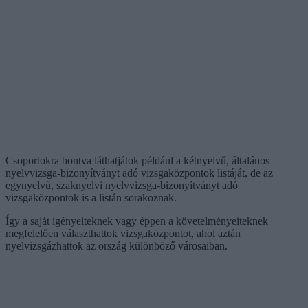
Csoportokra bontva láthatjátok például a kétnyelvű, általános
nyelvvizsga-bizonyítványt adó vizsgaközpontok listáját, de az
egynyelvű, szaknyelvi nyelvvizsga-bizonyítványt adó
vizsgaközpontok is a listán sorakoznak.
Így a saját igényeiteknek vagy éppen a követelményeiteknek
megfelelően választhattok vizsgaközpontot, ahol aztán
nyelvizsgázhattok az ország különböző városaiban.