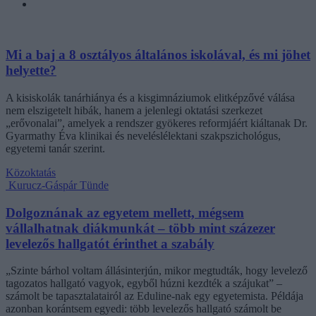
Mi a baj a 8 osztályos általános iskolával, és mi jöhet
helyette?
A kisiskolák tanárhiánya és a kisgimnáziumok elitképzővé válása
nem elszigetelt hibák, hanem a jelenlegi oktatási szerkezet
„erővonalai”, amelyek a rendszer gyökeres reformjáért kiáltanak Dr.
Gyarmathy Éva klinikai és neveléslélektani szakpszichológus,
egyetemi tanár szerint.
Közoktatás
Kurucz-Gáspár Tünde
Dolgoznának az egyetem mellett, mégsem
vállalhatnak diákmunkát – több mint százezer
levelezős hallgatót érinthet a szabály
„Szinte bárhol voltam állásinterjún, mikor megtudták, hogy levelező
tagozatos hallgató vagyok, egyből húzni kezdték a szájukat” –
számolt be tapasztalatairól az Eduline-nak egy egyetemista. Példája
azonban korántsem egyedi: több levelezős hallgató számolt be