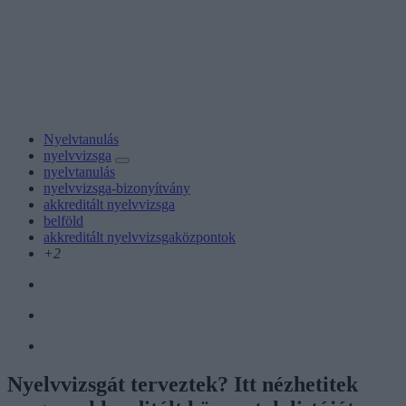
Nyelvtanulás
nyelvvizsga
nyelvtanulás
nyelvvizsga-bizonyítvány
akkreditált nyelvvizsga
belföld
akkreditált nyelvvizsgaközpontok
+2
Nyelvvizsgát terveztek? Itt nézhetitek