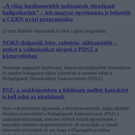
„A világ legelismertebb tudósainak előadásait
hallgathatjuk” – két magyar egyetemista is bekerült
a CERN nyári programjába
21 ezer diákból választották ki őket a genfi programba.
NOKS-dolgozók bére, cafetéria, túlórapótlék –
ezeket a változásokat sürgeti a PDSZ a
köznevelésben
Nemcsak magasabb fizetéseket, hanem kiszámíthatóbb bérrendszert
és minden ledolgozott túlóra kifizetését is szeretné elérni a
Pedagógusok Demokratikus Szakszervezete (PDSZ).
PSZ: a szakképzésben a felelősség mellett hatáskört
is kell adni az iskoláknak
Nem volt közvetlen egyeztetés a törvénytervezetről, mégis elküldte
részletes észrevételeit a Pedagógusok Szakszervezete (PSZ) a
szakminisztériumnak, melyben többek között egyetértettek a
kancellári rendszer megszüntetésével, de javasolják az oktató
elnevezés kivezetését és azt, hogy a főigazgatói poszthoz