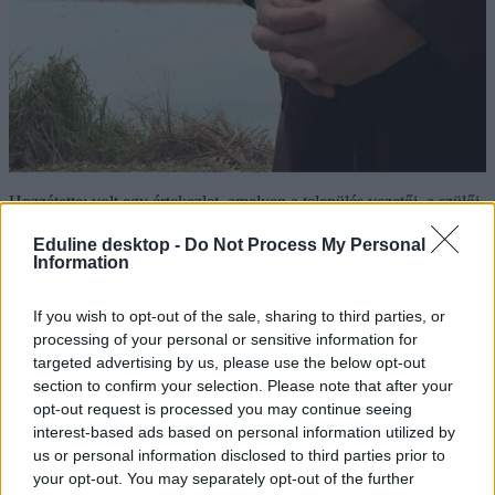
Hozzátette: volt egy értekezlet, amelyen a település vezetői, a szülői
munkaközösség és az iskolatanács elnöke is részt vett - utóbbiak azt
szerették volna, ha a gyermekbántalmazást jelentő pedagógus
Eduline desktop -
Do Not Process My Personal
felmond.
Information
A tanárnő ügyvédet fogadott, hogy bebizonyítsa, tanárként szót
If you wish to opt-out of the sale, sharing to third parties, or
kellett emelnie a diákbántalmazás ellen.
processing of your personal or sensitive information for
Elzavarnák a faluból azt a tanárnőt, aki lebuktatta
targeted advertising by us, please use the below opt-out
diákverő kollégáját
section to confirm your selection. Please note that after your
opt-out request is processed you may continue seeing
Nemcsak az iskolából, a faluból is többen el akarják
interest-based ads based on personal information utilized by
távolítani azt a pedagógust, aki kirobbantotta a hetesi
us or personal information disclosed to third parties prior to
gyermekbántalmazási ügyet. A tanárnő nem nézte
your opt-out. You may separately opt-out of the further
tétlenül, ahogy egyik kollégája osztálynaplóval ütötte a