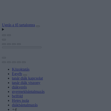
Ugrás a fő tartalomra
Közoktatás
Egyéb
tanár diák kapcsolat
tanár diák viszony
diákverés
gyermekbántalmazás
belföld
Hetes isola
diákbántalmazás
+4