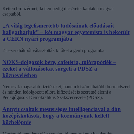
Ketten bronzérmet, ketten pedig dicséretet kaptak a magyar
csapatból.
„A világ legelismertebb tudósainak előadásait
hallgathatjuk” – két magyar egyetemista is bekerült
a CERN nyári programjába
21 ezer diákból választották ki őket a genfi programba.
NOKS-dolgozók bére, cafetéria, túlórapótlék –
ezeket a változásokat sürgeti a PDSZ a
köznevelésben
Nemcsak magasabb fizetéseket, hanem kiszámíthatóbb bérrendszert
és minden ledolgozott túlóra kifizetését is szeretné elérni a
Pedagógusok Demokratikus Szakszervezete (PDSZ).
Annyit csaltak mesterséges intelligenciával a dán
középiskolások, hogy a kormánynak kellett
közbelépnie
Mostantól nem lesz elég csupán jól megírni egy beadandót.