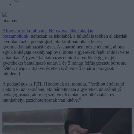
pixabay
Ahogy arról korábban a Népszava cikke alapján
beszámoltunk
, nemcsak az iskolából, a faluból is többen el akarják
távolítani azt a pedagógust, aki kirobbantotta a hetesi
gyermekbántalmazási ügyet. A tanárnő nem nézte tétlenül, ahogy
egyik kollégája osztálynaplóval ütötte a gyerekek fejét, rúddal verte
a hátukat. A gyerekbántalmazás eljutott a rendőrségig, majd a
gyerekeket bántalmazó tanárt 1 év 5 hónap felfüggesztett börtönre
ítélték, mégis a diákverés ellen szót emelő tanárra haragszik
mindenki.
A pedagógus az RTL Híradónak azt mondta, "fordított értékrend
alakult ki az iskolában, aki bántalmazta a gyereket, az számít jó
pedagógusnak, aki meg szót emelt emiatt, azt hibáztatják és
munkahelyi pszichoterrornak van kitéve."