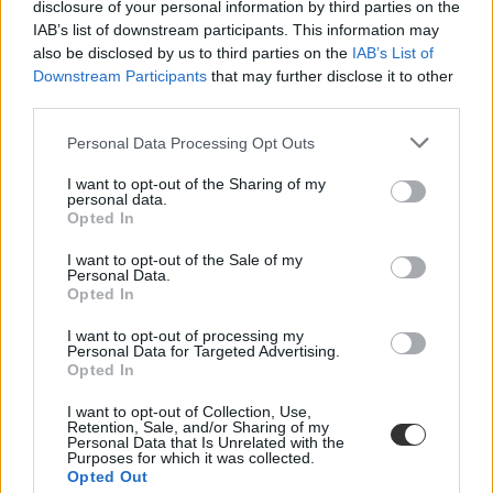
disclosure of your personal information by third parties on the
gyerekek fejét, rúddal verte a hátukat.
IAB’s list of downstream participants. This information may
tanár diák kapcsolat
also be disclosed by us to third parties on the
IAB’s List of
tanár diák viszony
Downstream Participants
that may further disclose it to other
diákverés
third parties.
gyermekbántalmazás
belföld
Personal Data Processing Opt Outs
Hetes isola
diákbántalmazás
I want to opt-out of the Sharing of my
personal data.
Hozzászólások
Opted In
I want to opt-out of the Sale of my
Personal Data.
Opted In
I want to opt-out of processing my
Personal Data for Targeted Advertising.
Opted In
Mikor pihenhettek még 2026-ban? Itt van az összes
I want to opt-out of Collection, Use,
hosszú hétvége és tanítási szünet
Retention, Sale, and/or Sharing of my
Personal Data that Is Unrelated with the
Purposes for which it was collected.
Még három hosszabb pihenő vár rátok idén: mutatjuk a dátumokat.
Opted Out