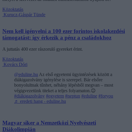
Közoktatás
Kurucz-Gáspár Tünde
Nem kell igényelni a 100 ezer forintos iskolakezdési
támogatást: így érkezik a pénz a családokhoz
A juttatás 400 ezer rászoruló gyereket érint.
Közoktatás
Kovács Dóri
@eduline.hu
Az első egyetemi ügyintézések között a
diákigazolvány igénylése is szerepel. Bár elsőre
bonyolultnak tűnhet, néhány lépésből megvan – most
végigvezetünk titeket a teljes folyamaton.😉
#diákigazolvány
#egyetem
#neptun
#eduline
#foryou
♬ eredeti hang - eduline.hu
Magyar siker a Nemzetközi Nyelvészeti
Diákolimpián