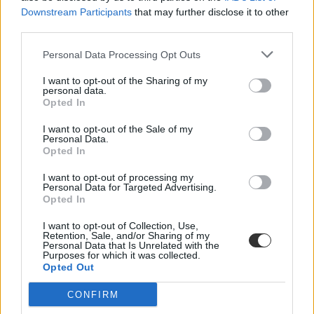
Downstream Participants
that may further disclose it to other
A kisiskolák tanárhiánya és a kisgimnáziumok elitképzővé válása
third parties.
nem elszigetelt hibák, hanem a jelenlegi oktatási szerkezet
„erővonalai”, amelyek a rendszer gyökeres reformjáért kiáltanak Dr.
Personal Data Processing Opt Outs
Gyarmathy Éva klinikai és neveléslélektani szakpszichológus,
egyetemi tanár szerint.
I want to opt-out of the Sharing of my
personal data.
Közoktatás
Opted In
Kurucz-Gáspár Tünde
I want to opt-out of the Sale of my
Dolgoznának az egyetem mellett, mégsem
Personal Data.
vállalhatnak diákmunkát – több mint százezer
Opted In
levelezős hallgatót érinthet a szabály
I want to opt-out of processing my
Personal Data for Targeted Advertising.
„Szinte bárhol voltam állásinterjún, mikor megtudták, hogy levelező
Opted In
tagozatos hallgató vagyok, egyből húzni kezdték a szájukat” –
számolt be tapasztalatairól az Eduline-nak egy egyetemista. Példája
I want to opt-out of Collection, Use,
azonban korántsem egyedi: több levelezős hallgató számolt be
Retention, Sale, and/or Sharing of my
hasonló nehézségekről.
Personal Data that Is Unrelated with the
Purposes for which it was collected.
Opted Out
Campus life
Kovács Dóri
CONFIRM
Eltörölnék a 45 perces iskola-előkészítőt, újra az