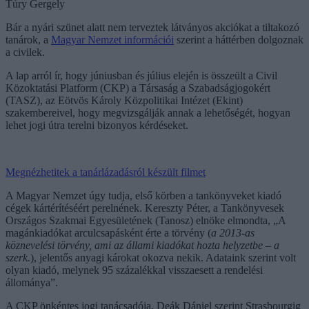
Túry Gergely
Bár a nyári szünet alatt nem terveztek látványos akciókat a tiltakozó
tanárok, a
Magyar Nemzet információi
szerint a háttérben dolgoznak
a civilek.
A lap arról ír, hogy júniusban és július elején is összeült a Civil
Közoktatási Platform (CKP) a Társaság a Szabadságjogokért
(TASZ), az Eötvös Károly Közpolitikai Intézet (Ekint)
szakembereivel, hogy megvizsgálják annak a lehetőségét, hogyan
lehet jogi útra terelni bizonyos kérdéseket.
Megnézhetitek a tanárlázadásról készült filmet
A Magyar Nemzet úgy tudja, első körben a tankönyveket kiadó
cégek kártérítéséért perelnének. Kereszty Péter, a Tankönyvesek
Országos Szakmai Egyesületének (Tanosz) elnöke elmondta, „A
magánkiadókat arculcsapásként érte a törvény (
a 2013-as
köznevelési törvény, ami az állami kiadókat hozta helyzetbe – a
szerk.
), jelentős anyagi károkat okozva nekik. Adataink szerint volt
olyan kiadó, melynek 95 százalékkal visszaesett a rendelési
állománya”.
A CKP önkéntes jogi tanácsadója, Deák Dániel szerint Strasbourgig