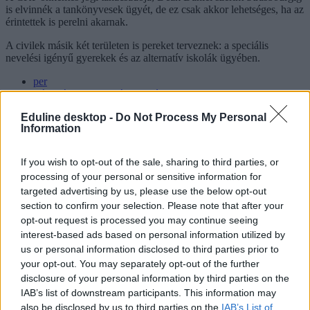
is elvinnék a tankönyvesek ügyét, de ez csak akkor lehetséges, ha az
érintettek is perelni akarnak.
A civilek másik két területen is pereket terveznek: a speciális
nevelési igényű gyerekek és az alternatív iskolák ügyében.
per
Társaság a Szabadságjogokért
tanárlázadás
Eduline desktop -
Do Not Process My Personal
Civil Közoktatási Platform
Information
Eötvös Károly Intézet
belföld
If you wish to opt-out of the sale, sharing to third parties, or
Hozzászólások
processing of your personal or sensitive information for
targeted advertising by us, please use the below opt-out
section to confirm your selection. Please note that after your
opt-out request is processed you may continue seeing
interest-based ads based on personal information utilized by
us or personal information disclosed to third parties prior to
your opt-out. You may separately opt-out of the further
disclosure of your personal information by third parties on the
Mi a baj a 8 osztályos általános iskolával, és mi jöhet
IAB’s list of downstream participants. This information may
helyette?
also be disclosed by us to third parties on the
IAB’s List of