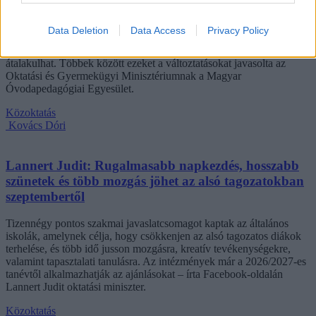
óvodák dönthetnének az iskolaérettségről
Data Deletion
Data Access
Privacy Policy
Megszűnhet a 45 perces iskola-előkészítő foglalkozás, újra az
óvodák dönthetnének az iskolaérettségről, és az oviKRÉTA is
átalakulhat. Többek között ezeket a változtatásokat javasolta az
Oktatási és Gyermekügyi Minisztériumnak a Magyar
Óvodapedagógiai Egyesület.
Közoktatás
Kovács Dóri
Lannert Judit: Rugalmasabb napkezdés, hosszabb
szünetek és több mozgás jöhet az alsó tagozatokban
szeptembertől
Tizennégy pontos szakmai javaslatcsomagot kaptak az általános
iskolák, amelynek célja, hogy csökkenjen az alsó tagozatos diákok
terhelése, és több idő jusson mozgásra, kreatív tevékenységekre,
valamint tapasztalati tanulásra. Az intézmények már a 2026/2027-es
tanévtől alkalmazhatják az ajánlásokat – írta Facebook-oldalán
Lannert Judit oktatási miniszter.
Közoktatás