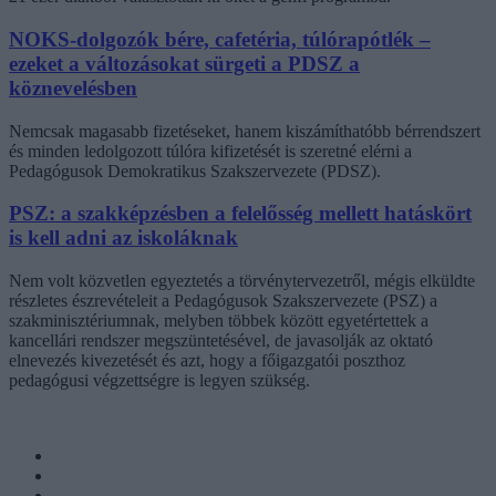
NOKS-dolgozók bére, cafetéria, túlórapótlék –
ezeket a változásokat sürgeti a PDSZ a
köznevelésben
Nemcsak magasabb fizetéseket, hanem kiszámíthatóbb bérrendszert
és minden ledolgozott túlóra kifizetését is szeretné elérni a
Pedagógusok Demokratikus Szakszervezete (PDSZ).
PSZ: a szakképzésben a felelősség mellett hatáskört
is kell adni az iskoláknak
Nem volt közvetlen egyeztetés a törvénytervezetről, mégis elküldte
részletes észrevételeit a Pedagógusok Szakszervezete (PSZ) a
szakminisztériumnak, melyben többek között egyetértettek a
kancellári rendszer megszüntetésével, de javasolják az oktató
elnevezés kivezetését és azt, hogy a főigazgatói poszthoz
pedagógusi végzettségre is legyen szükség.