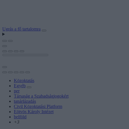
Ugrás a fő tartalomra
Közoktatás
Egyéb
per
Társaság a Szabadságjogokért
tanárlázadás
Civil Közoktatási Platform
Eötvös Károly Intézet
belföld
+3