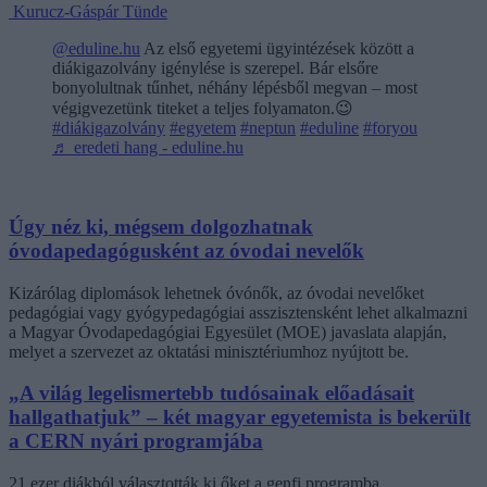
Kurucz-Gáspár Tünde
@eduline.hu
Az első egyetemi ügyintézések között a
diákigazolvány igénylése is szerepel. Bár elsőre
bonyolultnak tűnhet, néhány lépésből megvan – most
végigvezetünk titeket a teljes folyamaton.😉
#diákigazolvány
#egyetem
#neptun
#eduline
#foryou
♬ eredeti hang - eduline.hu
Úgy néz ki, mégsem dolgozhatnak
óvodapedagógusként az óvodai nevelők
Kizárólag diplomások lehetnek óvónők, az óvodai nevelőket
pedagógiai vagy gyógypedagógiai asszisztensként lehet alkalmazni
a Magyar Óvodapedagógiai Egyesület (MOE) javaslata alapján,
melyet a szervezet az oktatási minisztériumhoz nyújtott be.
„A világ legelismertebb tudósainak előadásait
hallgathatjuk” – két magyar egyetemista is bekerült
a CERN nyári programjába
21 ezer diákból választották ki őket a genfi programba.