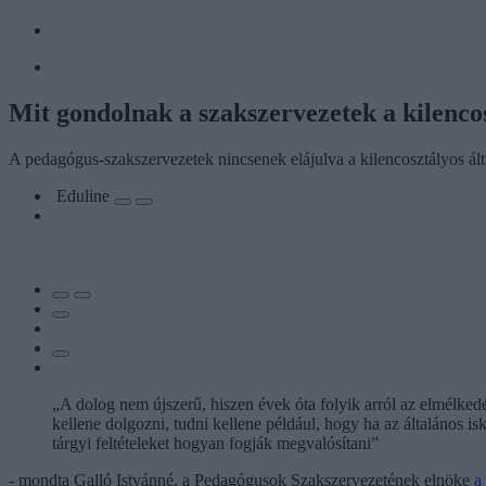
Mit gondolnak a szakszervezetek a kilencos
A pedagógus-szakszervezetek nincsenek elájulva a kilencosztályos által
Eduline
„A dolog nem újszerű, hiszen évek óta folyik arról az elmélkedé
kellene dolgozni, tudni kellene például, hogy ha az általános 
tárgyi feltételeket hogyan fogják megvalósítani”
- mondta Galló Istvánné, a Pedagógusok Szakszervezetének elnöke
a