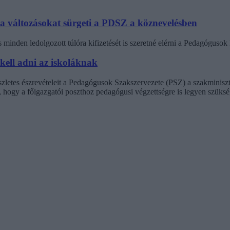
 a változásokat sürgeti a PDSZ a köznevelésben
minden ledolgozott túlóra kifizetését is szeretné elérni a Pedagógus
 kell adni az iskoláknak
észletes észrevételeit a Pedagógusok Szakszervezete (PSZ) a szakminisz
t, hogy a főigazgatói poszthoz pedagógusi végzettségre is legyen szüksé