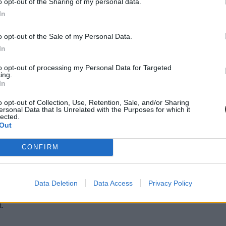
o opt-out of the Sharing of my personal data.
In
ba, mint ahány kollégiumi férőhely összesen van
o opt-out of the Sale of my Personal Data.
 hány kollégiumi férőhely jut a hallgatókra, a térítési díj összege s
jak pedig 9300 és 25 500 forint között mozognak a vizsgált intézménye
In
to opt-out of processing my Personal Data for Targeted
ing.
In
diákmunkát – több mint százezer levelezős hallgatót é
o opt-out of Collection, Use, Retention, Sale, and/or Sharing
ersonal Data that Is Unrelated with the Purposes for which it
lected.
agozatos hallgató vagyok, egyből húzni kezdték a szájukat” – számolt b
Out
gekről.
CONFIRM
dák dönthetnének az iskolaérettségről
Data Deletion
Data Access
Privacy Policy
dönthetnének az iskolaérettségről, és az oviKRÉTA is átalakulhat. Többe
.