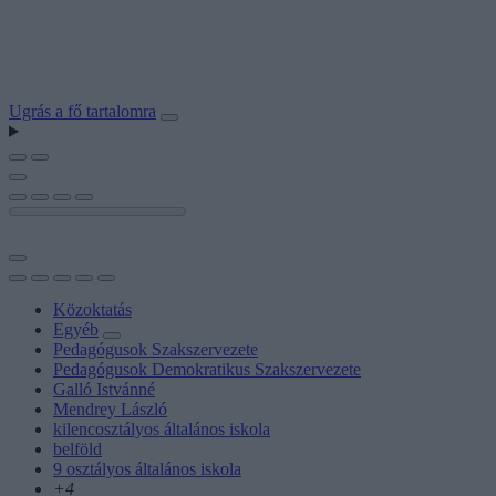
Ugrás a fő tartalomra
Közoktatás
Egyéb
Pedagógusok Szakszervezete
Pedagógusok Demokratikus Szakszervezete
Galló Istvánné
Mendrey László
kilencosztályos általános iskola
belföld
9 osztályos általános iskola
+4