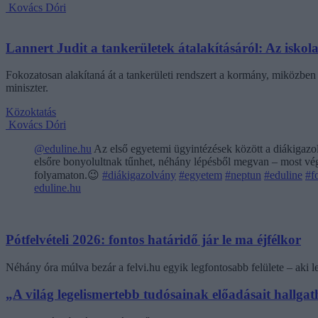
Kovács Dóri
Lannert Judit a tankerületek átalakításáról: Az isko
Fokozatosan alakítaná át a tankerületi rendszert a kormány, miközben m
miniszter.
Közoktatás
Kovács Dóri
@eduline.hu
Az első egyetemi ügyintézések között a diákigazol
elsőre bonyolultnak tűnhet, néhány lépésből megvan – most végi
folyamaton.😉
#diákigazolvány
#egyetem
#neptun
#eduline
#f
eduline.hu
Pótfelvételi 2026: fontos határidő jár le ma éjfélkor
Néhány óra múlva bezár a felvi.hu egyik legfontosabb felülete – aki
„A világ legelismertebb tudósainak előadásait hallg