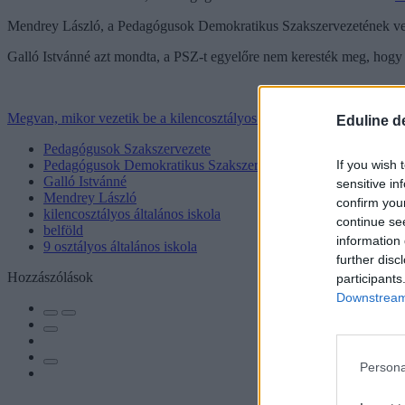
Mendrey László, a Pedagógusok Demokratikus Szakszervezetének vezető
Galló Istvánné azt mondta, a PSZ-t egyelőre nem keresték meg, hogy r
Megvan, mikor vezetik be a kilencosztályos általános iskolát
Eduline d
Pedagógusok Szakszervezete
If you wish 
Pedagógusok Demokratikus Szakszervezete
Galló Istvánné
sensitive in
Mendrey László
confirm you
kilencosztályos általános iskola
continue se
belföld
information 
9 osztályos általános iskola
further disc
Hozzászólások
participants
Downstream 
Persona