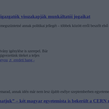
laigazgatók visszakapják munkáltatói jogaikat
egszüntetné annak politikai jellegét – többek között erről beszélt első 
vány igénylése is szerepel. Bár
gvezetünk titeket a teljes
oryou
♬ eredeti hang -
 lemarad, annak idén már nem lesz újabb esélye szeptemberben egyeteme
athatjuk” – két magyar egyetemista is bekerült a CER