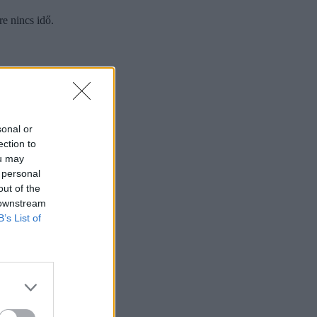
e nincs idő.
sonal or
ection to
ou may
 personal
out of the
 downstream
B’s List of