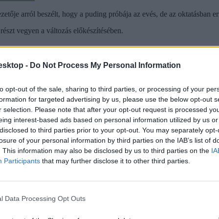
je arról beszélt, hogy a puding próbája az evés, de az oktatásban err
észt vegyen a változás előkészítésében.
esktop -
Do Not Process My Personal Information
to opt-out of the sale, sharing to third parties, or processing of your per
formation for targeted advertising by us, please use the below opt-out s
r selection. Please note that after your opt-out request is processed y
eing interest-based ads based on personal information utilized by us or
disclosed to third parties prior to your opt-out. You may separately opt-
losure of your personal information by third parties on the IAB’s list of
. This information may also be disclosed by us to third parties on the
IA
Participants
that may further disclose it to other third parties.
l Data Processing Opt Outs