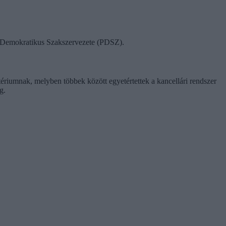
ok Demokratikus Szakszervezete (PDSZ).
tériumnak, melyben többek között egyetértettek a kancellári rendszer
g.