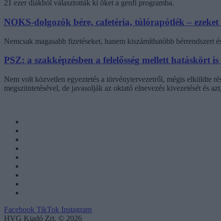
21 ezer diákból választották ki őket a genfi programba.
NOKS-dolgozók bére, cafetéria, túlórapótlék – ezeket
Nemcsak magasabb fizetéseket, hanem kiszámíthatóbb bérrendszert és 
PSZ: a szakképzésben a felelősség mellett hatáskört is
Nem volt közvetlen egyeztetés a törvénytervezetről, mégis elküldte r
megszüntetésével, de javasolják az oktató elnevezés kivezetését és az
Facebook
TikTok
Instagram
HVG Kiadó Zrt. © 2026