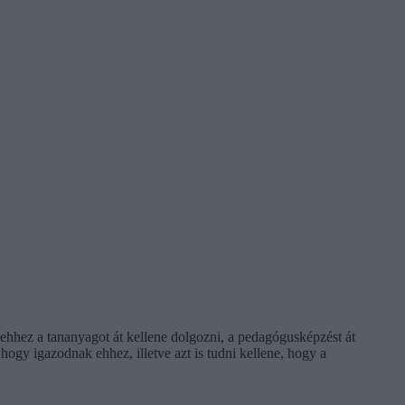
n ehhez a tananyagot át kellene dolgozni, a pedagógusképzést át
ogy igazodnak ehhez, illetve azt is tudni kellene, hogy a