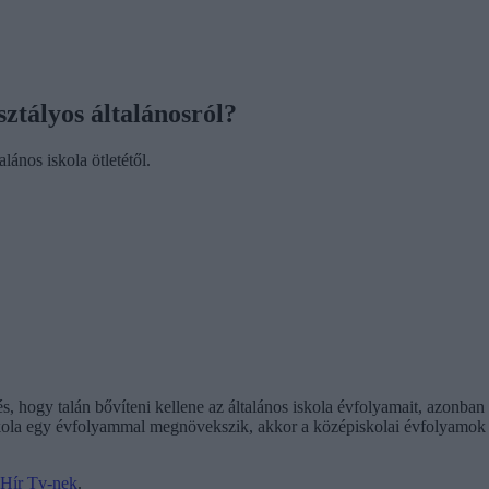
ztályos általánosról?
ános iskola ötletétől.
s, hogy talán bővíteni kellene az általános iskola évfolyamait, azonba
iskola egy évfolyammal megnövekszik, akkor a középiskolai évfolyamok h
 Hír Tv-nek
.