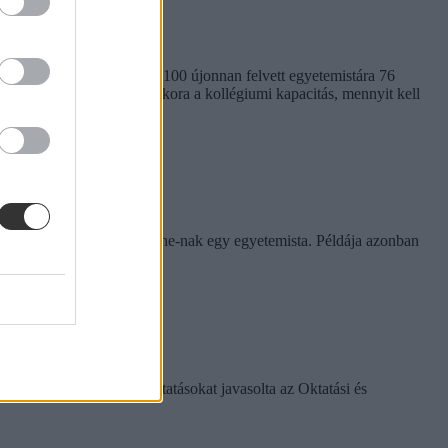
em egységes. Míg a BME-n 100 újonnan felvett egyetemistára 76
kben. Megnéztük, hol mekkora a kollégiumi kapacitás, mennyit kell
rinthet a szabály
e tapasztalatairól az Eduline-nak egy egyetemista. Példája azonban
k között ezeket a változtatásokat javasolta az Oktatási és