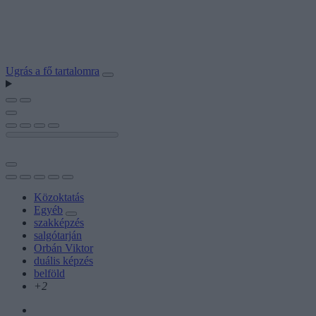
Ugrás a fő tartalomra
Közoktatás
Egyéb
szakképzés
salgótarján
Orbán Viktor
duális képzés
belföld
+2