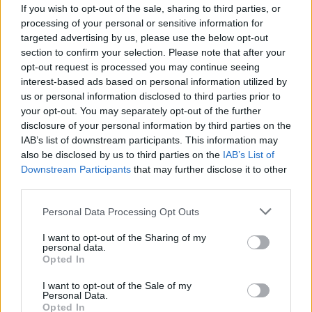
If you wish to opt-out of the sale, sharing to third parties, or
Több mint kétszer annyi diák jutott be a
processing of your personal or sensitive information for
felsőoktatásba, mint ahány kollégiumi férőhely
targeted advertising by us, please use the below opt-out
összesen van
section to confirm your selection. Please note that after your
opt-out request is processed you may continue seeing
Nemcsak abban vannak jelentős különbségek az egyetemek között,
hogy hány kollégiumi férőhely jut a hallgatókra, a térítési díj összege
interest-based ads based on personal information utilized by
sem egységes. Míg a BME-n 100 újonnan felvett egyetemistára 76
us or personal information disclosed to third parties prior to
férőhely jut, a BGE-n mindössze 16, a legolcsóbb havi kollégiumi
your opt-out. You may separately opt-out of the further
díjak pedig 9300 és 25 500 forint között mozognak a vizsgált
disclosure of your personal information by third parties on the
intézményekben. Megnéztük, hol mekkora a kollégiumi kapacitás,
IAB’s list of downstream participants. This information may
mennyit kell fizetni, és mi alapján dől el, hogy ki költözhet be.
also be disclosed by us to third parties on the
IAB’s List of
Felsőoktatás
Downstream Participants
that may further disclose it to other
Szöllősi Anna
third parties.
Dolgoznának az egyetem mellett, mégsem
Personal Data Processing Opt Outs
vállalhatnak diákmunkát – több mint százezer
levelezős hallgatót érinthet a szabály
I want to opt-out of the Sharing of my
personal data.
Opted In
„Szinte bárhol voltam állásinterjún, mikor megtudták, hogy levelező
tagozatos hallgató vagyok, egyből húzni kezdték a szájukat” –
I want to opt-out of the Sale of my
számolt be tapasztalatairól az Eduline-nak egy egyetemista. Példája
Personal Data.
azonban korántsem egyedi: több levelezős hallgató számolt be
Opted In