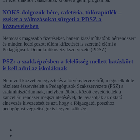
21 ezer diákból választották ki őket a genfi programba.
NOKS-dolgozók bére, cafetéria, túlórapótlék –
ezeket a változásokat sürgeti a PDSZ a
köznevelésben
Nemcsak magasabb fizetéseket, hanem kiszámíthatóbb bérrendszert
és minden ledolgozott túlóra kifizetését is szeretné elérni a
Pedagógusok Demokratikus Szakszervezete (PDSZ).
PSZ: a szakképzésben a felelősség mellett hatáskört
is kell adni az iskoláknak
Nem volt közvetlen egyeztetés a törvénytervezetről, mégis elküldte
részletes észrevételeit a Pedagógusok Szakszervezete (PSZ) a
szakminisztériumnak, melyben többek között egyetértettek a
kancellári rendszer megszüntetésével, de javasolják az oktató
elnevezés kivezetését és azt, hogy a főigazgatói poszthoz
pedagógusi végzettségre is legyen szükség.