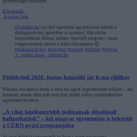
gyermekügyi miniszter.
Közoktatás
Kovács Dóri
@eduline.hu
Az első egyetemi ügyintézések között a
diákigazolvány igénylése is szerepel. Bár elsőre
bonyolultnak tűnhet, néhány lépésből megvan – most
végigvezetünk titeket a teljes folyamaton.😉
#diákigazolvány
#egyetem
#neptun
#eduline
#foryou
♬ eredeti hang - eduline.hu
Pótfelvételi 2026: fontos határidő jár le ma éjfélkor
Néhány óra múlva bezár a felvi.hu egyik legfontosabb felülete – aki
lemarad, annak idén már nem lesz újabb esélye szeptemberben
egyetemet kezdeni.
„A világ legelismertebb tudósainak előadásait
hallgathatjuk” – két magyar egyetemista is bekerült
a CERN nyári programjába