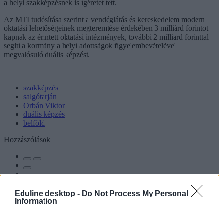
a helyi szakképzésnek is ígéretet tett.
Az MTI tudósítása szerint a vendéglátás és kereskedelem modern
oktatási lehetőségeinek megteremtése érdekében 3 milliárd forintot
kapnak az érintett oktatási intézmények, további 2 milliárd forinttal
segíti a kormány a helyi adottságok figyelembevételével
megvalósuló duális képzést.
szakképzés
salgótarján
Orbán Viktor
duális képzés
belföld
Hozzászólások
Eduline desktop -
Do Not Process My Personal
Information