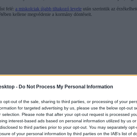
st felé:
a miskolciak újabb tiltakozó levele
után szerintük az érzékelhet
enlétében kellene megvédenie a kormány döntéseit.
esktop -
Do Not Process My Personal Information
to opt-out of the sale, sharing to third parties, or processing of your per
formation for targeted advertising by us, please use the below opt-out s
r selection. Please note that after your opt-out request is processed y
eing interest-based ads based on personal information utilized by us or
disclosed to third parties prior to your opt-out. You may separately opt-
losure of your personal information by third parties on the IAB’s list of