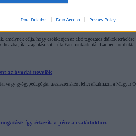
Data Deletion
Data Access
Privacy Policy
netek és több mozgás jöhet az alsó tagozatokban szep
k, amelynek célja, hogy csökkenjen az alsó tagozatos diákok terhelése,
almazhatják az ajánlásokat – írta Facebook-oldalán Lannert Judit oktatá
nt az óvodai nevelők
ai vagy gyógypedagógiai asszisztensként lehet alkalmazni a Magyar Ó
támogatást: így érkezik a pénz a családokhoz