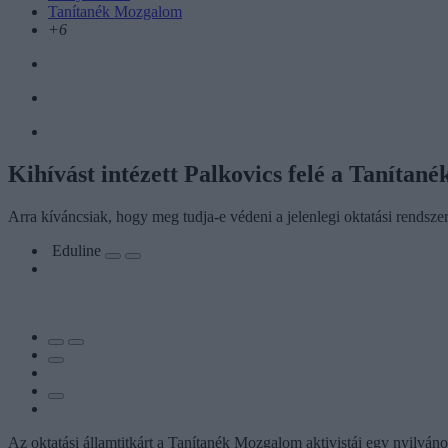
Tanítanék Mozgalom
+6
Kihívást intézett Palkovics felé a Taníta
Arra kíváncsiak, hogy meg tudja-e védeni a jelenlegi oktatási rendszert
Eduline
Az oktatási államtitkárt a Tanítanék Mozgalom aktivistái egy nyilván