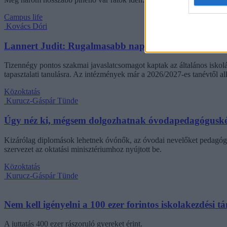
Campus life
Kovács Dóri
Lannert Judit: Rugalmasabb napkezdés, hosszabb szü
Tizennégy pontos szakmai javaslatcsomagot kaptak az általános iskolá
tapasztalati tanulásra. Az intézmények már a 2026/2027-es tanévtől alk
Közoktatás
Kurucz-Gáspár Tünde
Úgy néz ki, mégsem dolgozhatnak óvodapedagóguské
Kizárólag diplomások lehetnek óvónők, az óvodai nevelőket pedagógi
szervezet az oktatási minisztériumhoz nyújtott be.
Közoktatás
Kurucz-Gáspár Tünde
Nem kell igényelni a 100 ezer forintos iskolakezdési 
A juttatás 400 ezer rászoruló gyereket érint.