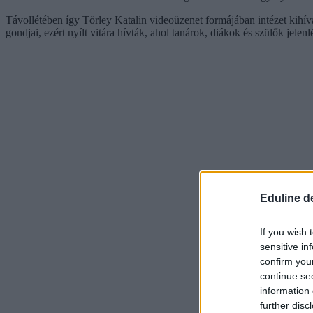
Távollétében így Törley Katalin videoüzenet formájában intézet kihívá
gondjai, ezért nyílt vitára hívták, ahol tanárok, diákok és szülők jel
Eduline d
If you wish 
sensitive in
confirm you
continue se
information 
further disc