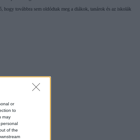
ő, hogy továbbra sem oldódtak meg a diákok, tanárok és az iskolák
sonal or
ection to
ou may
 personal
out of the
 downstream