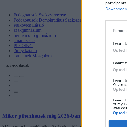
participants
Downstream 
Pedagógusok Szakszervezete
Pedagógusok Demokratikus Szakszervezete
Palkovics László
szakgimnázium
Persona
herman ottó gimnázium
tanárlázadás
I want t
Pilz Olivér
Opted 
törley katalin
Tanítanék Mozgalom
I want t
Hozzászólások
Opted 
I want 
Advertis
Opted 
I want t
of my P
was col
Opted 
Mikor pihenhettek még 2026-ban? Itt van az összes hos
Még három hosszabb pihenő vár rátok idén: mutatjuk a dátumokat.