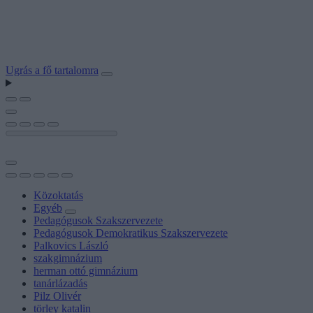
Ugrás a fő tartalomra
Közoktatás
Egyéb
Pedagógusok Szakszervezete
Pedagógusok Demokratikus Szakszervezete
Palkovics László
szakgimnázium
herman ottó gimnázium
tanárlázadás
Pilz Olivér
törley katalin