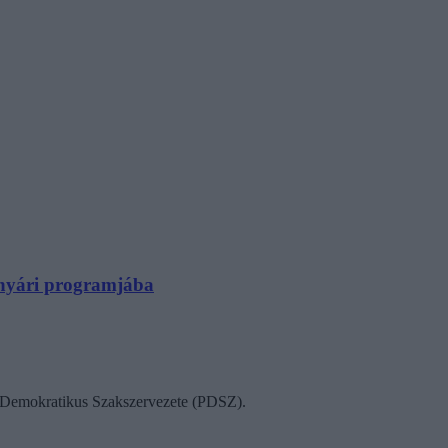
N nyári programjába
ok Demokratikus Szakszervezete (PDSZ).