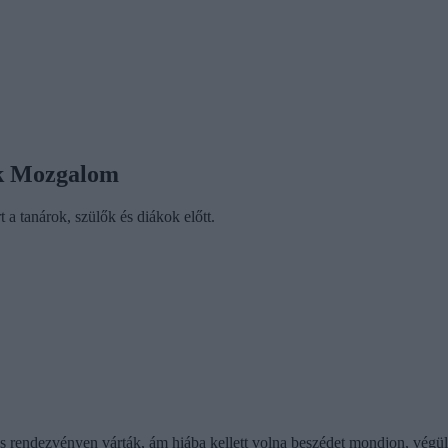
nék Mozgalom
 a tanárok, szülők és diákok előtt.
os rendezvényen várták, ám hiába kellett volna beszédet mondjon, végü