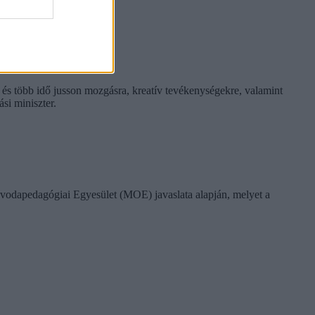
tembertől
 és több idő jusson mozgásra, kreatív tevékenységekre, valamint
si miniszter.
vodapedagógiai Egyesület (MOE) javaslata alapján, melyet a