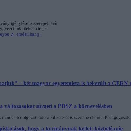
vány igénylése is szerepel. Bár
gvezetünk titeket a teljes
oryou
♬ eredeti hang -
athatjuk” – két magyar egyetemista is bekerült a CER
 a változásokat sürgeti a PDSZ a köznevelésben
minden ledolgozott túlóra kifizetését is szeretné elérni a Pedagógus
zépiskolások, hogy a kormánynak kellett közbelépnie