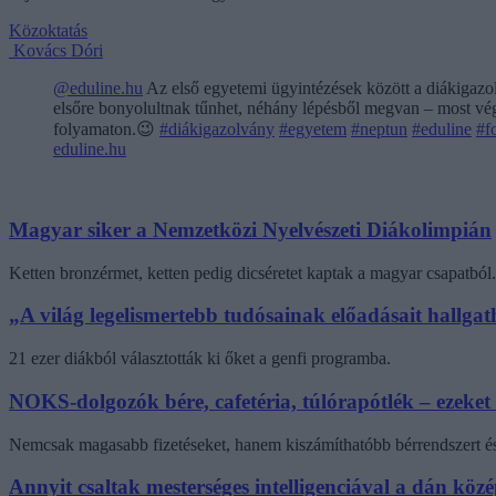
Közoktatás
Kovács Dóri
@eduline.hu
Az első egyetemi ügyintézések között a diákigazol
elsőre bonyolultnak tűnhet, néhány lépésből megvan – most végi
folyamaton.😉
#diákigazolvány
#egyetem
#neptun
#eduline
#f
eduline.hu
Magyar siker a Nemzetközi Nyelvészeti Diákolimpián
Ketten bronzérmet, ketten pedig dicséretet kaptak a magyar csapatból.
„A világ legelismertebb tudósainak előadásait hallg
21 ezer diákból választották ki őket a genfi programba.
NOKS-dolgozók bére, cafetéria, túlórapótlék – ezeket
Nemcsak magasabb fizetéseket, hanem kiszámíthatóbb bérrendszert és 
Annyit csaltak mesterséges intelligenciával a dán kö