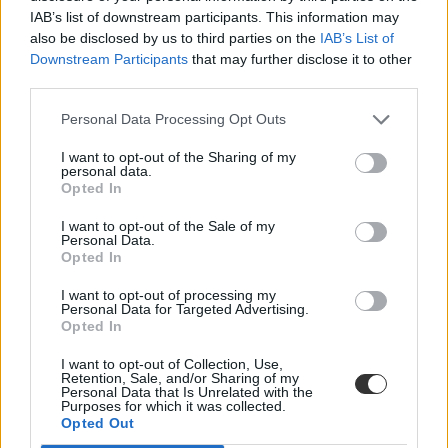
seriff, aki hozzátette, hogy a támadó is életét vesztette.
IAB’s list of downstream participants. This information may
also be disclosed by us to third parties on the
IAB’s List of
külföld
iskolai erőszak
Downstream Participants
that may further disclose it to other
iskolai ámokfutás
third parties.
iskolai lövöldözés
iskolai ámokfutó
Personal Data Processing Opt Outs
Parkland
I want to opt-out of the Sharing of my
Hozzászólások
personal data.
Opted In
I want to opt-out of the Sale of my
Personal Data.
Opted In
I want to opt-out of processing my
Personal Data for Targeted Advertising.
Opted In
Mikor pihenhettek még 2026-ban? Itt van az összes
hosszú hétvége és tanítási szünet
I want to opt-out of Collection, Use,
Retention, Sale, and/or Sharing of my
Personal Data that Is Unrelated with the
Még három hosszabb pihenő vár rátok idén: mutatjuk a dátumokat.
Purposes for which it was collected.
Opted Out
Campus life