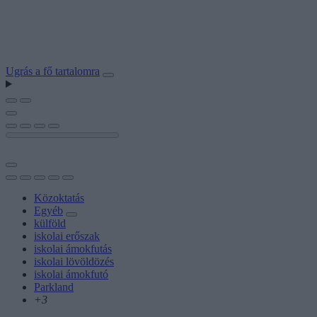
Ugrás a fő tartalomra
Közoktatás
Egyéb
külföld
iskolai erőszak
iskolai ámokfutás
iskolai lövöldözés
iskolai ámokfutó
Parkland
+3