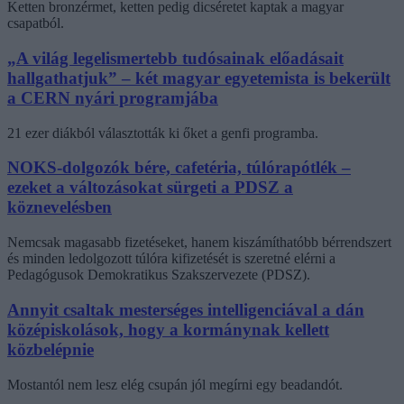
Ketten bronzérmet, ketten pedig dicséretet kaptak a magyar
csapatból.
„A világ legelismertebb tudósainak előadásait
hallgathatjuk” – két magyar egyetemista is bekerült
a CERN nyári programjába
21 ezer diákból választották ki őket a genfi programba.
NOKS-dolgozók bére, cafetéria, túlórapótlék –
ezeket a változásokat sürgeti a PDSZ a
köznevelésben
Nemcsak magasabb fizetéseket, hanem kiszámíthatóbb bérrendszert
és minden ledolgozott túlóra kifizetését is szeretné elérni a
Pedagógusok Demokratikus Szakszervezete (PDSZ).
Annyit csaltak mesterséges intelligenciával a dán
középiskolások, hogy a kormánynak kellett
közbelépnie
Mostantól nem lesz elég csupán jól megírni egy beadandót.