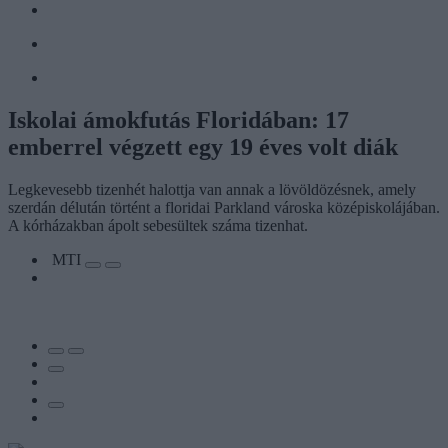
Iskolai ámokfutás Floridában: 17
emberrel végzett egy 19 éves volt diák
Legkevesebb tizenhét halottja van annak a lövöldözésnek, amely
szerdán délután történt a floridai Parkland városka középiskolájában.
A kórházakban ápolt sebesültek száma tizenhat.
MTI