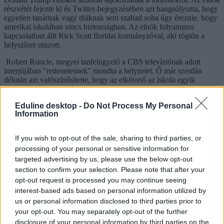
részvétét fejezte ki és Twitter-bejegyzésében azt hangsúlyozta, hogy
egyetlen tanárnak vagy diáknak sem szabad soha úgy éreznie, hogy
amerikai iskolában nincs biztonságban. Az elnök folyamatos
kapcsolatban állt Rick Scott floridai kormányzóval, aki rögtön a
helyszínre utazott.
Robert Runcie, megyei tanfelügyelő a CBS televíziónak adott
interjújában "rettenetesnek" mondta a helyzetet. Ő már szerdán
délután azt valószínűsítette, hogy az elkövető az iskola egyik
jelenlegi vagy volt diákja is lehetett, ugyanakkor leszögezte, hogy az
iskola nem kapott fenyegetéseket és a tragédiának semmi előjele
Eduline desktop -
Do Not Process My Personal
nem volt. Az Egyesült Államokban 2013 óta 291 iskolai lövöldözés
Information
történt, vagyis átlagosan hetente egyszer dördültek lövések oktatási
intézményekben.
If you wish to opt-out of the sale, sharing to third parties, or
Iskolai lövöldözés volt az Egyesült Államokban,
processing of your personal or sensitive information for
hárman meghaltak
targeted advertising by us, please use the below opt-out
section to confirm your selection. Please note that after your
Legalább három ember meghalt csütörtökön egy
opt-out request is processed you may continue seeing
középiskolai lövöldözésben az Egyesült Államokban,
interest-based ads based on personal information utilized by
az Új-Mexikó állambeli San Juan megyében található
Aztec város egyik középiskolájában - közölte Ken
us or personal information disclosed to third parties prior to
Christesen megyei seriff. Az áldozatok mindegyike
your opt-out. You may separately opt-out of the further
feltehetően diák - mondta a tudósítóknak nyilatkozva a
disclosure of your personal information by third parties on the