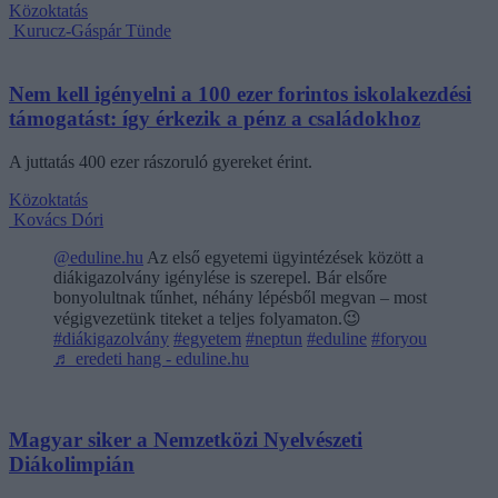
Közoktatás
Kurucz-Gáspár Tünde
Nem kell igényelni a 100 ezer forintos iskolakezdési
támogatást: így érkezik a pénz a családokhoz
A juttatás 400 ezer rászoruló gyereket érint.
Közoktatás
Kovács Dóri
@eduline.hu
Az első egyetemi ügyintézések között a
diákigazolvány igénylése is szerepel. Bár elsőre
bonyolultnak tűnhet, néhány lépésből megvan – most
végigvezetünk titeket a teljes folyamaton.😉
#diákigazolvány
#egyetem
#neptun
#eduline
#foryou
♬ eredeti hang - eduline.hu
Magyar siker a Nemzetközi Nyelvészeti
Diákolimpián