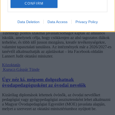
Kovács Dóri
CONFIRM
Lannert Judit: Rugalmasabb napkezdés, hosszabb
szünetek és több mozgás jöhet az alsó tagozatokban
Data Deletion
Data Access
Privacy Policy
szeptembertől
Tizennégy pontos szakmai javaslatcsomagot kaptak az általános
iskolák, amelynek célja, hogy csökkenjen az alsó tagozatos diákok
terhelése, és több idő jusson mozgásra, kreatív tevékenységekre,
valamint tapasztalati tanulásra. Az intézmények már a 2026/2027-es
tanévtől alkalmazhatják az ajánlásokat – írta Facebook-oldalán
Lannert Judit oktatási miniszter.
Közoktatás
Kurucz-Gáspár Tünde
Úgy néz ki, mégsem dolgozhatnak
óvodapedagógusként az óvodai nevelők
Kizárólag diplomások lehetnek óvónők, az óvodai nevelőket
pedagógiai vagy gyógypedagógiai asszisztensként lehet alkalmazni
a Magyar Óvodapedagógiai Egyesület (MOE) javaslata alapján,
melyet a szervezet az oktatási minisztériumhoz nyújtott be.