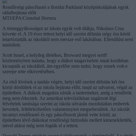
Rendőrségi páncélautó a floridai Parkland középiskolájának egyik
oldalbejárata előtt
MTI/EPA/Cristobal Herrera
A tömeggyilkosságot az iskola egyik volt diákja, Nikolaus Cruz
követte el. A 19 éves tettest helyi idő szerint délután négy óra körül
letartóztatták az iskolától nem messze eső lakásában. Ellenállást nem
tanúsított.
Scott Israel, a helyileg illetékes, Broward megyei seriff
közleményben tudatta, hogy a diákot magaviselete miatt korábban
kicsapták az iskolából, ám egyelőre nem tudni, hogy ennek volt-e
szerepe tette elkövetésében.
Az első lövések a tanítás végén, helyi idő szerint délután két óra
körül dördültek el az iskola bejárata előtt, majd az udvaron, végül az
épületben. A diákok magukra zárták a tantermeket, amíg a rendőrök
meg nem érkeztek. Az amerikai televíziókban sugárzott légi
felvételek tanúsága szerint az iskola udvarán mozdulatlan emberek
hevertek, feltételezhetően valamennyien megsebesültek. Az iskolát
tucatnyi rendőrautó és egy páncélozott jármű vette körül, az
épületben lévő diákokat rendőrségi biztosítás mellett kimenekítették,
mivel akkor még nem fogták el a tettest.
Donald Trump elnököt azonnal tájékoztatták a történtekről. Az elnök