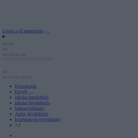
Ugrás a fő tartalomra
Közoktatás
Egyéb
iskolai ámokfutás
iskolai lövöldözés
baleset-bűnügy
Aztec lövöldözés
középiskola lövöldözés
+2