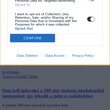
Personal Data for Targeted Advertising.
valamint tapasztalati tanulásra. Az intézmények már a 2026/2027-es
Opted In
tanévtől alkalmazhatják az ajánlásokat – írta Facebook-oldalán
Lannert Judit oktatási miniszter.
I want to opt-out of Collection, Use,
Retention, Sale, and/or Sharing of my
Personal Data that Is Unrelated with the
Közoktatás
Purposes for which it was collected.
Kurucz-Gáspár Tünde
Opted Out
Úgy néz ki, mégsem dolgozhatnak
CONFIRM
óvodapedagógusként az óvodai nevelők
Kizárólag diplomások lehetnek óvónők, az óvodai nevelőket
pedagógiai vagy gyógypedagógiai asszisztensként lehet alkalmazni
Data Deletion
Data Access
Privacy Policy
a Magyar Óvodapedagógiai Egyesület (MOE) javaslata alapján,
melyet a szervezet az oktatási minisztériumhoz nyújtott be.
Közoktatás
Kurucz-Gáspár Tünde
Nem kell igényelni a 100 ezer forintos iskolakezdési
támogatást: így érkezik a pénz a családokhoz
A juttatás 400 ezer rászoruló gyereket érint.