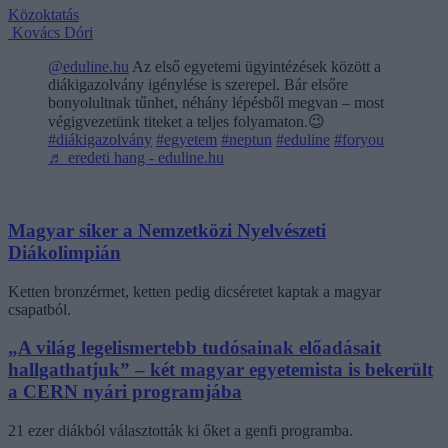
Közoktatás
Kovács Dóri
@eduline.hu
Az első egyetemi ügyintézések között a
diákigazolvány igénylése is szerepel. Bár elsőre
bonyolultnak tűnhet, néhány lépésből megvan – most
végigvezetünk titeket a teljes folyamaton.😉
#diákigazolvány
#egyetem
#neptun
#eduline
#foryou
♬ eredeti hang - eduline.hu
Magyar siker a Nemzetközi Nyelvészeti
Diákolimpián
Ketten bronzérmet, ketten pedig dicséretet kaptak a magyar
csapatból.
„A világ legelismertebb tudósainak előadásait
hallgathatjuk” – két magyar egyetemista is bekerült
a CERN nyári programjába
21 ezer diákból választották ki őket a genfi programba.