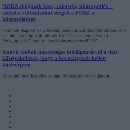
NOKS-dolgozók bére, cafetéria, túlórapótlék –
ezeket a változásokat sürgeti a PDSZ a
köznevelésben
Nemcsak magasabb fizetéseket, hanem kiszámíthatóbb bérrendszert
és minden ledolgozott túlóra kifizetését is szeretné elérni a
Pedagógusok Demokratikus Szakszervezete (PDSZ).
Annyit csaltak mesterséges intelligenciával a dán
középiskolások, hogy a kormánynak kellett
közbelépnie
Mostantól nem lesz elég csupán jól megírni egy beadandót.