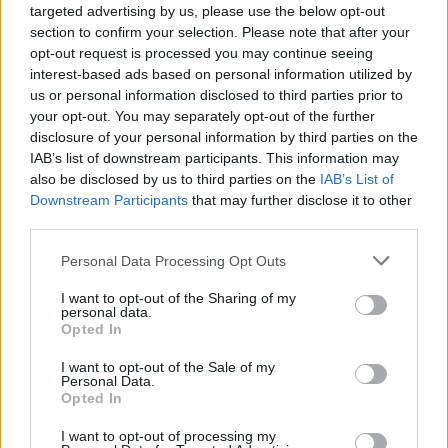
targeted advertising by us, please use the below opt-out
section to confirm your selection. Please note that after your
opt-out request is processed you may continue seeing
interest-based ads based on personal information utilized by
us or personal information disclosed to third parties prior to
your opt-out. You may separately opt-out of the further
disclosure of your personal information by third parties on the
IAB’s list of downstream participants. This information may
Mikor pihenhettek még 2026-ban? Itt van az összes
also be disclosed by us to third parties on the
IAB’s List of
hosszú hétvége és tanítási szünet
Downstream Participants
that may further disclose it to other
third parties.
Még három hosszabb pihenő vár rátok idén: mutatjuk a dátumokat.
Personal Data Processing Opt Outs
Campus life
Kovács Dóri
I want to opt-out of the Sharing of my
personal data.
Lannert Judit: Rugalmasabb napkezdés, hosszabb
Opted In
szünetek és több mozgás jöhet az alsó tagozatokban
I want to opt-out of the Sale of my
szeptembertől
Personal Data.
Opted In
Tizennégy pontos szakmai javaslatcsomagot kaptak az általános
iskolák, amelynek célja, hogy csökkenjen az alsó tagozatos diákok
I want to opt-out of processing my
terhelése, és több idő jusson mozgásra, kreatív tevékenységekre,