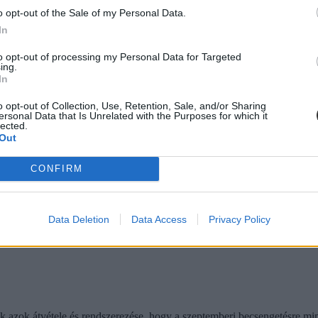
stressznek a kezeléséhez igyekszem az alábbiakban szempontokat adni
o opt-out of the Sale of my Personal Data.
In
to opt-out of processing my Personal Data for Targeted
diákmunkát – több mint százezer levelezős hallgatót é
ing.
In
agozatos hallgató vagyok, egyből húzni kezdték a szájukat” – számolt b
o opt-out of Collection, Use, Retention, Sale, and/or Sharing
gekről.
ersonal Data that Is Unrelated with the Purposes for which it
lected.
Out
CONFIRM
dák dönthetnének az iskolaérettségről
dönthetnének az iskolaérettségről, és az oviKRÉTA is átalakulhat. Többe
.
Data Deletion
Data Access
Privacy Policy
ik azok átvétele és rendszerezése, hogy a szeptemberi becsengetésre mi