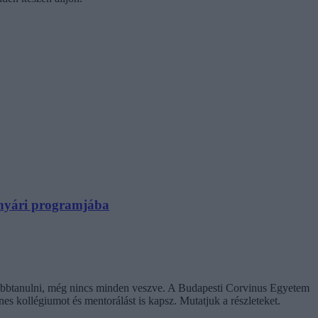
N nyári programjába
ovábbtanulni, még nincs minden veszve. A Budapesti Corvinus Egyetem
enes kollégiumot és mentorálást is kapsz. Mutatjuk a részleteket.