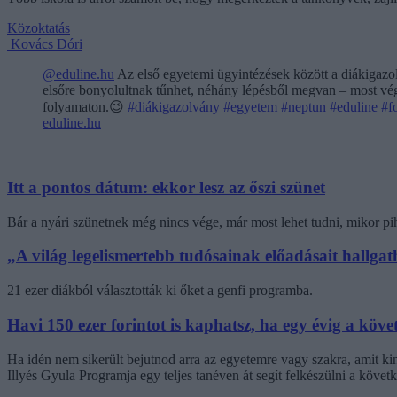
Közoktatás
Kovács Dóri
@eduline.hu
Az első egyetemi ügyintézések között a diákigazol
elsőre bonyolultnak tűnhet, néhány lépésből megvan – most végi
folyamaton.😉
#diákigazolvány
#egyetem
#neptun
#eduline
#f
eduline.hu
Itt a pontos dátum: ekkor lesz az őszi szünet
Bár a nyári szünetnek még nincs vége, már most lehet tudni, mikor pi
„A világ legelismertebb tudósainak előadásait hallg
21 ezer diákból választották ki őket a genfi programba.
Havi 150 ezer forintot is kaphatsz, ha egy évig a követ
Ha idén nem sikerült bejutnod arra az egyetemre vagy szakra, amit k
Illyés Gyula Programja egy teljes tanéven át segít felkészülni a követk