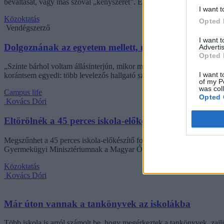
beváltását, vagy más szóval „kényszerét”. Ennek, az amúgy pozitív 
I want t
Közoktatás
Opted 
Vendégszerző
I want 
Dolgoznának az egyetem mellett, mégsem vállalhatnak 
Advertis
Opted 
„Szinte bárhol voltam állásinterjún, mikor megtudták, hogy levelező t
I want t
korántsem egyedi: több levelezős hallgató számolt be hasonló nehézsé
of my P
was col
Campus life
Opted 
Kovács Dóri
Eltörölnék a 45 perces iskola-előkészítőt, újra az óvo
Megszűnhet a 45 perces iskola-előkészítő foglalkozás, újra az óvodák 
Gyermekügyi Minisztériumnak a Magyar Óvodapedagógiai Egyesület
Közoktatás
Kovács Dóri
Már úton vannak a tankönyvek az iskolákba
Több iskola is arról számolt be, hogy megérkeztek a tankönyvek, zajl