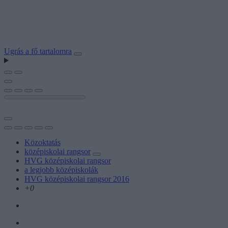
Ugrás a fő tartalomra
Közoktatás
középiskolai rangsor
HVG középiskolai rangsor
a legjobb középiskolák
HVG középiskolai rangsor 2016
+0