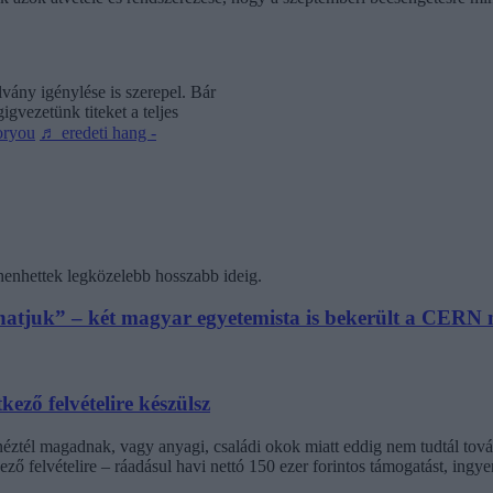
vány igénylése is szerepel. Bár
gvezetünk titeket a teljes
oryou
♬ eredeti hang -
henhettek legközelebb hosszabb ideig.
athatjuk” – két magyar egyetemista is bekerült a CER
kező felvételire készülsz
inéztél magadnak, vagy anyagi, családi okok miatt eddig nem tudtál t
ező felvételire – ráadásul havi nettó 150 ezer forintos támogatást, ingy