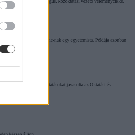
. Hana György humánökológus, közoktatási vezető véleménycikke.
rinthet a szabály
e tapasztalatairól az Eduline-nak egy egyetemista. Példája azonban
k között ezeket a változtatásokat javasolta az Oktatási és
nden készen álljon.