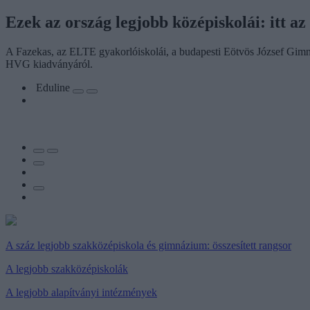
Ezek az ország legjobb középiskolái: itt az
A Fazekas, az ELTE gyakorlóiskolái, a budapesti Eötvös József Gimn
HVG kiadványáról.
Eduline
A száz legjobb szakközépiskola és gimnázium: összesített rangsor
A legjobb szakközépiskolák
A legjobb alapítványi intézmények