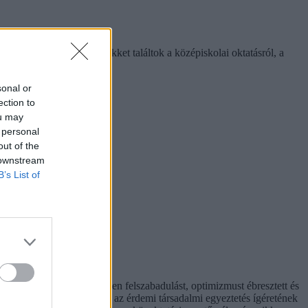
llett számos interjút, cikket találtok a középiskolai oktatásról, a
gy
rendeljétek meg itt
.
sonal or
ection to
ou may
 personal
out of the
 downstream
B’s List of
t hiperaktivitás érezhetően felszabadulást, optimizmust ébresztett és
hívást is előtérbe rántott: az érdemi társadalmi egyeztetés ígéretének