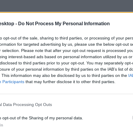
ett – ismét elkészítette a legjobb középiskolák listáját. A rangsorok me
esktop -
Do Not Process My Personal Information
zhetitek. A HVG középiskolai rangsorát keressétek az újságárusoknál, va
to opt-out of the sale, sharing to third parties, or processing of your per
formation for targeted advertising by us, please use the below opt-out s
r selection. Please note that after your opt-out request is processed y
eing interest-based ads based on personal information utilized by us or
disclosed to third parties prior to your opt-out. You may separately opt-
losure of your personal information by third parties on the IAB’s list of
. This information may also be disclosed by us to third parties on the
IA
Participants
that may further disclose it to other third parties.
l Data Processing Opt Outs
tatásról szóló közbeszédnek”
o opt-out of the Sharing of my personal data.
l kezdte meg működését. Az egyes minisztériumok szintjére kiterjesztet
In
ktatás. Ám pontosan ez a lendület az, ami egy újabb megkerülhetetlen ki