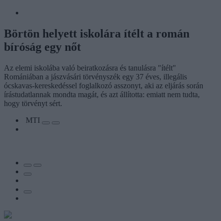
Börtön helyett iskolára ítélt a román
bíróság egy nőt
Az elemi iskolába való beiratkozásra és tanulásra "ítélt"
Romániában a jászvásári törvényszék egy 37 éves, illegális
ócskavas-kereskedéssel foglalkozó asszonyt, aki az eljárás során
írástudatlannak mondta magát, és azt állította: emiatt nem tudta,
hogy törvényt sért.
MTI