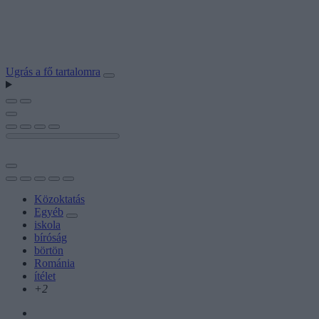
Ugrás a fő tartalomra
Közoktatás
Egyéb
iskola
bíróság
börtön
Románia
ítélet
+2