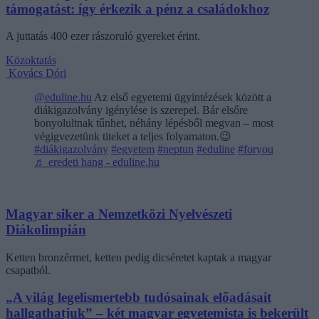
támogatást: így érkezik a pénz a családokhoz
A juttatás 400 ezer rászoruló gyereket érint.
Közoktatás
Kovács Dóri
@eduline.hu
Az első egyetemi ügyintézések között a
diákigazolvány igénylése is szerepel. Bár elsőre
bonyolultnak tűnhet, néhány lépésből megvan – most
végigvezetünk titeket a teljes folyamaton.😉
#diákigazolvány
#egyetem
#neptun
#eduline
#foryou
♬ eredeti hang - eduline.hu
Magyar siker a Nemzetközi Nyelvészeti
Diákolimpián
Ketten bronzérmet, ketten pedig dicséretet kaptak a magyar
csapatból.
„A világ legelismertebb tudósainak előadásait
hallgathatjuk” – két magyar egyetemista is bekerült