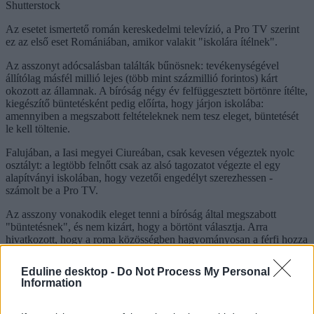
Shutterstock
Az esetet ismertető román kereskedelmi televízió, a Pro TV szerint
ez az első eset Romániában, amikor valakit "iskolára ítélnek".
Az asszonyt adócsalásban találták bűnösnek: tevékenységével
állítólag másfél millió lejes (több mint százmillió forintos) kárt
okozott az államnak. A bíróság négy év felfüggesztett börtönre ítélte,
kiegészítő büntetésként pedig előírta, hogy járjon iskolába:
amennyiben a megszabott feltételeknek nem tesz eleget, büntetését
le kell töltenie.
Falujában, a Iasi megyei Ciureában, csak kevesen végeztek nyolc
osztályt: a legtöbb felnőtt csak az alsó tagozatot végezte el egy
alapítványi iskolában, hogy vezetői engedélyt szerezhessen -
számolt be a Pro TV.
Az asszony vonakodik eleget tenni a bíróság által megszabott
"büntetésnek", és nem kizárt, hogy a börtönt választja. Arra
hivatkozott, hogy a roma közösségben hagyományosan a férfi hozza
a döntéseket, és nem hiszi, hogy férje megengedi majd neki, hogy
nagyobbik, nyolcéves fia mellé beüljön az iskolapadba.
Eduline desktop -
Do Not Process My Personal
Information
iskola
bíróság
börtön