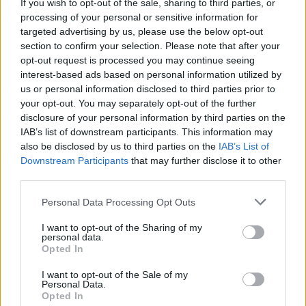
If you wish to opt-out of the sale, sharing to third parties, or
Románia
processing of your personal or sensitive information for
ítélet
targeted advertising by us, please use the below opt-out
section to confirm your selection. Please note that after your
Hozzászólások
opt-out request is processed you may continue seeing
interest-based ads based on personal information utilized by
us or personal information disclosed to third parties prior to
your opt-out. You may separately opt-out of the further
disclosure of your personal information by third parties on the
IAB’s list of downstream participants. This information may
also be disclosed by us to third parties on the
IAB’s List of
Downstream Participants
that may further disclose it to other
Mikor pihenhettek még 2026-ban? Itt van az összes
third parties.
hosszú hétvége és tanítási szünet
Personal Data Processing Opt Outs
Még három hosszabb pihenő vár rátok idén: mutatjuk a dátumokat.
I want to opt-out of the Sharing of my
Campus life
personal data.
Kovács Dóri
Opted In
Lannert Judit: Rugalmasabb napkezdés, hosszabb
I want to opt-out of the Sale of my
Personal Data.
szünetek és több mozgás jöhet az alsó tagozatokban
Opted In
szeptembertől