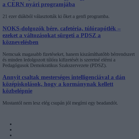
a CERN nyári programjába
21 ezer diákból választották ki őket a genfi programba.
NOKS-dolgozók bére, cafetéria, túlórapótlék –
ezeket a változásokat sürgeti a PDSZ a
köznevelésben
Nemcsak magasabb fizetéseket, hanem kiszámíthatóbb bérrendszert
és minden ledolgozott túlóra kifizetését is szeretné elérni a
Pedagógusok Demokratikus Szakszervezete (PDSZ).
Annyit csaltak mesterséges intelligenciával a dán
középiskolások, hogy a kormánynak kellett
közbelépnie
Mostantól nem lesz elég csupán jól megírni egy beadandót.