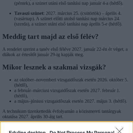
(péntek), a szünet utáni első tanítási nap január 4-a (hétfő).
Tavaszi szünet
: 2027. március 25. (csütörtök) – április 4.
(vasárnap). A szünet előtti utolsó tanítási nap március 24.
(szerda), a szünet utáni első tanítási nap április 5-e (hétfő).
Meddig tart majd az első félév?
A rendelet szerint a tanév első féléve 2027. január 22-én ér véget, a
diákok az értesítőt január 29-ig kapják meg.
Mikor lesznek a szakmai vizsgák?
az október–novemberi vizsgaidőszak esetén 2026. október 5.
(hétfő),
a február–márciusi vizsgaidőszak esetén 2027. február 1.
(hétfő),
a május–júniusi vizsgaidőszak esetén 2027. május 3. (hétfő).
A technikum tizenkettedik évfolyamán a közismereti tantárgyak
oktatása 2027. április 30-áig tart.
„Ezt követően a tanítási év végéig a közismereti tantárgyak
oktatásának időkeretét tanulók érettségi vizsgára történő egyéni vagy
Eduline desktop -
Do Not Process My Personal