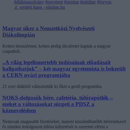
#diákigazolvány
#egyetem
#neptun
#eduline
#foryou
♬ eredeti hang - eduline.hu
Magyar siker a Nemzetközi Nyelvészeti
Diákolimpián
Ketten bronzérmet, ketten pedig dicséretet kaptak a magyar
csapatból.
„A világ legelismertebb tudósainak előadásait
hallgathatjuk” – két magyar egyetemista is bekerült
a CERN nyári programjába
21 ezer diákból választották ki őket a genfi programba.
NOKS-dolgozók bére, cafetéria, túlórapótlék –
ezeket a változásokat sürgeti a PDSZ a
köznevelésben
Nemcsak magasabb fizetéseket, hanem kiszámíthatóbb bérrendszert
és minden ledolgozott túlóra kifizetését is szeretné elérni a