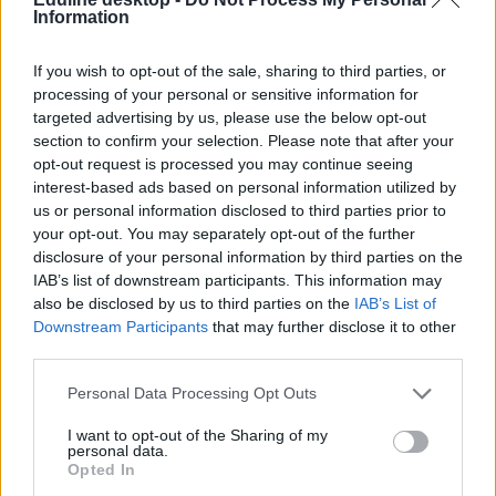
csoportos felkészülésére kell fordítani a szakképző intézmény
Information
szakmai programjában rögzítettek szerint” – olvasható a tervezetben.
If you wish to opt-out of the sale, sharing to third parties, or
A 2026/2027-es tanév rendjével részletesen az alábbi cikkünkben
foglalkoztunk.
processing of your personal or sensitive information for
targeted advertising by us, please use the below opt-out
section to confirm your selection. Please note that after your
opt-out request is processed you may continue seeing
Hivatalos: megjelent a 2026/2027-es tanév rendjének
interest-based ads based on personal information utilized by
tervezete
us or personal information disclosed to third parties prior to
your opt-out. You may separately opt-out of the further
Mutatjuk, mikor lesznek a szünetek, az érettségik, és meddig tart
disclosure of your personal information by third parties on the
majd az első félév. A központi írásbeli pontos időpontja is szerepel a
IAB’s list of downstream participants. This information may
tervezetben. Arról nem beszélve, hogy a kompetenciaméréseket
jelentősen átalakítják.
also be disclosed by us to third parties on the
IAB’s List of
Downstream Participants
that may further disclose it to other
third parties.
Personal Data Processing Opt Outs
I want to opt-out of the Sharing of my
personal data.
Opted In