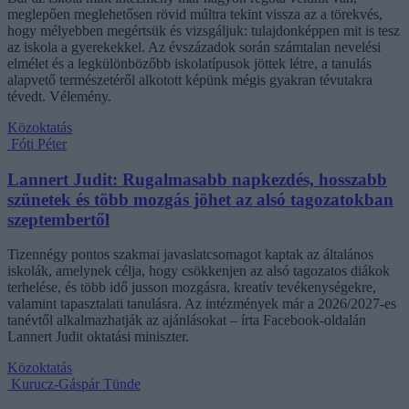
meglepően meglehetősen rövid múltra tekint vissza az a törekvés,
hogy mélyebben megértsük és vizsgáljuk: tulajdonképpen mit is tesz
az iskola a gyerekekkel. Az évszázadok során számtalan nevelési
elmélet és a legkülönbözőbb iskolatípusok jöttek létre, a tanulás
alapvető természetéről alkotott képünk mégis gyakran tévutakra
tévedt. Vélemény.
Közoktatás
Fóti Péter
Lannert Judit: Rugalmasabb napkezdés, hosszabb
szünetek és több mozgás jöhet az alsó tagozatokban
szeptembertől
Tizennégy pontos szakmai javaslatcsomagot kaptak az általános
iskolák, amelynek célja, hogy csökkenjen az alsó tagozatos diákok
terhelése, és több idő jusson mozgásra, kreatív tevékenységekre,
valamint tapasztalati tanulásra. Az intézmények már a 2026/2027-es
tanévtől alkalmazhatják az ajánlásokat – írta Facebook-oldalán
Lannert Judit oktatási miniszter.
Közoktatás
Kurucz-Gáspár Tünde