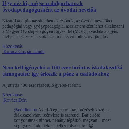
Úgy néz ki, mégsem dolgozhatnak
óvodapedagógusként az óvodai nevelők
Kizárólag diplomások lehetnek óvónők, az óvodai nevelőket
pedagógiai vagy gyógypedagógiai asszisztensként lehet alkalmazni
a Magyar Óvodapedagógiai Egyesület (MOE) javaslata alapján,
melyet a szervezet az oktatási minisztériumhoz nyújtott be.
Közoktatás
Kurucz-Gáspár Tünde
Nem kell igényelni a 100 ezer forintos iskolakezdési
támogatást: így érkezik a pénz a családokhoz
A juttatás 400 ezer rászoruló gyereket érint.
Közoktatás
Kovács Dóri
@eduline.hu
Az első egyetemi ügyintézések között a
diákigazolvány igénylése is szerepel. Bár elsőre
bonyolultnak tűnhet, néhány lépésből megvan – most
végigvezetünk titeket a teljes folyamaton.😉