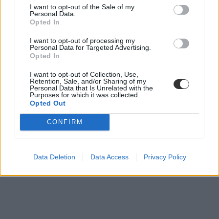
I want to opt-out of the Sale of my
Personal Data.
Opted In
I want to opt-out of processing my
Personal Data for Targeted Advertising.
Opted In
I want to opt-out of Collection, Use,
Retention, Sale, and/or Sharing of my
szakképzés
Personal Data that Is Unrelated with the
Purposes for which it was collected.
szakképzési tanév rendje
Opted Out
oktatási minisztérium
CONFIRM
Data Deletion
Data Access
Privacy Policy