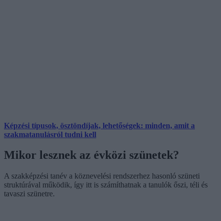
Képzési típusok, ösztöndíjak, lehetőségek: minden, amit a
szakmatanulásról tudni kell
Mikor lesznek az évközi szünetek?
A szakképzési tanév a köznevelési rendszerhez hasonló szüneti
struktúrával működik, így itt is számíthatnak a tanulók őszi, téli és
tavaszi szünetre.