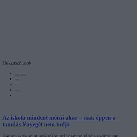
Hozzászólások
Az iskola mindent mérni akar – csak éppen a
tanulás lényegét nem tudja
Bár az iskola mint intézmény már nagyon régóta velünk van,