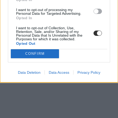
I want to opt-out of processing my
Personal Data for Targeted Advertising.
Opted In
I want to opt-out of Collection, Use,
Retention, Sale, and/or Sharing of my
Personal Data that Is Unrelated with the
Purposes for which it was collected.
Opted Out
Magyar Hatodikos 2024 Megoldások
by
eduline.hu
A 2023-as központi írásbeli hatodikosoknak szóló magyar nyelvi
CONFIRM
feladatsora:
Data Deletion
Data Access
Privacy Policy