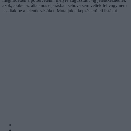
meghirdettek a pótfelvételin, melyre augusztus 7-ig jelentkezhetnek
azok, akiket az általános eljárásban sehova sem vettek fel vagy nem
is adták be a jelentkezésüket. Mutatjuk a képzésterületi listákat.