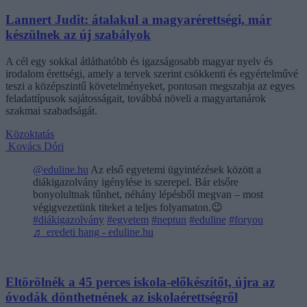
Lannert Judit: átalakul a magyarérettségi, már
készülnek az új szabályok
A cél egy sokkal átláthatóbb és igazságosabb magyar nyelv és
irodalom érettségi, amely a tervek szerint csökkenti és egyértelművé
teszi a középszintű követelményeket, pontosan megszabja az egyes
feladattípusok sajátosságait, továbbá növeli a magyartanárok
szakmai szabadságát.
Közoktatás
Kovács Dóri
@eduline.hu
Az első egyetemi ügyintézések között a
diákigazolvány igénylése is szerepel. Bár elsőre
bonyolultnak tűnhet, néhány lépésből megvan – most
végigvezetünk titeket a teljes folyamaton.😉
#diákigazolvány
#egyetem
#neptun
#eduline
#foryou
♬ eredeti hang - eduline.hu
Eltörölnék a 45 perces iskola-előkészítőt, újra az
óvodák dönthetnének az iskolaérettségről