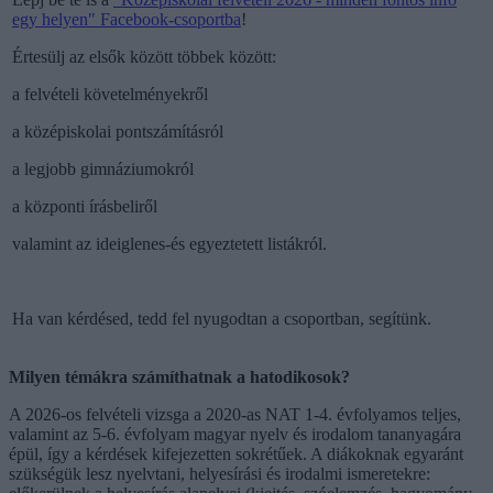
egy helyen" Facebook-csoportba
!
Értesülj az elsők között többek között:
a felvételi követelményekről
a középiskolai pontszámításról
a legjobb gimnáziumokról
a központi írásbeliről
valamint az ideiglenes-és egyeztetett listákról.
Ha van kérdésed, tedd fel nyugodtan a csoportban, segítünk.
Milyen témákra számíthatnak a hatodikosok?
A 2026-os felvételi vizsga a 2020-as NAT 1-4. évfolyamos teljes,
valamint az 5-6. évfolyam magyar nyelv és irodalom tananyagára
épül, így a kérdések kifejezetten sokrétűek. A diákoknak egyaránt
szükségük lesz nyelvtani, helyesírási és irodalmi ismeretekre: