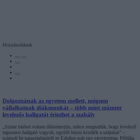
Hozzászólások
Dolgoznának az egyetem mellett, mégsem
vállalhatnak diákmunkát – több mint százezer
levelezős hallgatót érinthet a szabály
„Szinte bárhol voltam állásinterjún, mikor megtudták, hogy levelező
tagozatos hallgató vagyok, egyből húzni kezdték a szájukat” –
számolt be tapasztalatairól az Eduline-nak egy egyetemista. Példája