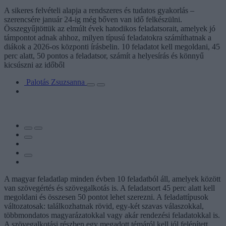
A sikeres felvételi alapja a rendszeres és tudatos gyakorlás –
szerencsére január 24-ig még bőven van idő felkészülni.
Összegyűjtöttük az elmúlt évek hatodikos feladatsorait, amelyek jó
támpontot adnak ahhoz, milyen típusú feladatokra számíthatnak a
diákok a 2026-os központi írásbelin. 10 feladatot kell megoldani, 45
perc alatt, 50 pontos a feladatsor, számít a helyesírás és könnyű
kicsúszni az időből
Palotás Zsuzsanna
A magyar feladatlap minden évben 10 feladatból áll, amelyek között
van szövegértés és szövegalkotás is. A feladatsort 45 perc alatt kell
megoldani és összesen 50 pontot lehet szerezni. A feladattípusok
változatosak: találkozhatnak rövid, egy-két szavas válaszokkal,
többmondatos magyarázatokkal vagy akár rendezési feladatokkal is.
A szövegalkotási részben egy megadott témáról kell jól felépített,