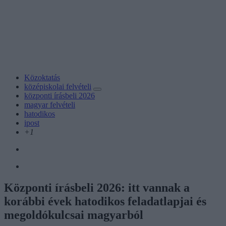
Közoktatás
középiskolai felvételi
központi írásbeli 2026
magyar felvételi
hatodikos
ipost
+1
Központi írásbeli 2026: itt vannak a
korábbi évek hatodikos feladatlapjai és
megoldókulcsai magyarból