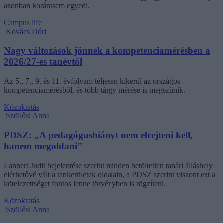
azonban korántsem egyedi.
Campus life
Kovács Dóri
Nagy változások jönnek a kompetenciamérésben a
2026/27-es tanévtől
Az 5., 7., 9. és 11. évfolyam teljesen kikerül az országos
kompetenciamérésből, és több tárgy mérése is megszűnik.
Közoktatás
Szöllősi Anna
PDSZ: „A pedagógushiányt nem elrejteni kell,
hanem megoldani”
Lannert Judit bejelentése szerint minden betöltetlen tanári álláshely
elérhetővé vált a tankerületek oldalain, a PDSZ szerint viszont ezt a
kötelezettséget fontos lenne törvényben is rögzíteni.
Közoktatás
Szöllősi Anna