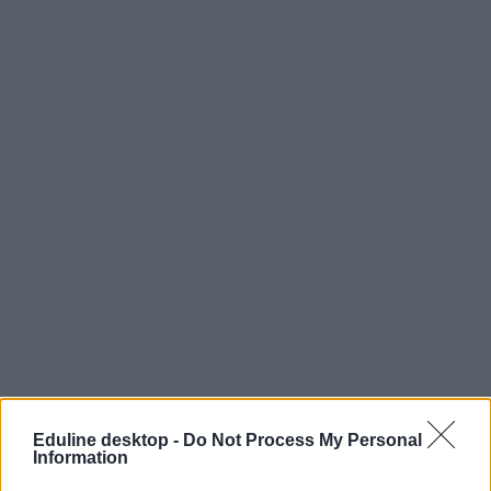
Magyar Hatodikos 2024 Feladatlap
by
eduline.hu
Eduline desktop -
Do Not Process My Personal
Itt vannak a megoldások:
Information