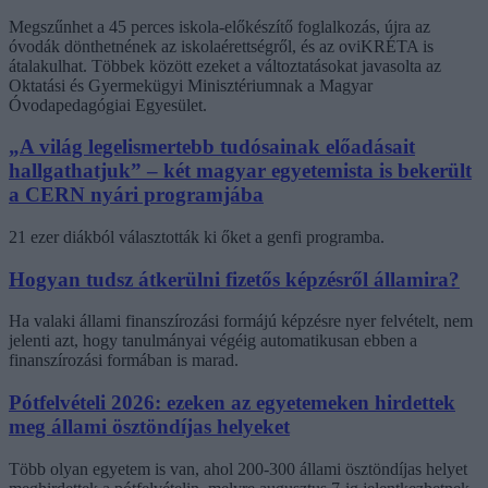
Megszűnhet a 45 perces iskola-előkészítő foglalkozás, újra az
óvodák dönthetnének az iskolaérettségről, és az oviKRÉTA is
átalakulhat. Többek között ezeket a változtatásokat javasolta az
Oktatási és Gyermekügyi Minisztériumnak a Magyar
Óvodapedagógiai Egyesület.
„A világ legelismertebb tudósainak előadásait
hallgathatjuk” – két magyar egyetemista is bekerült
a CERN nyári programjába
21 ezer diákból választották ki őket a genfi programba.
Hogyan tudsz átkerülni fizetős képzésről államira?
Ha valaki állami finanszírozási formájú képzésre nyer felvételt, nem
jelenti azt, hogy tanulmányai végéig automatikusan ebben a
finanszírozási formában is marad.
Pótfelvételi 2026: ezeken az egyetemeken hirdettek
meg állami ösztöndíjas helyeket
Több olyan egyetem is van, ahol 200-300 állami ösztöndíjas helyet