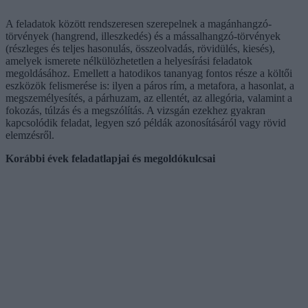
A feladatok között rendszeresen szerepelnek a magánhangzó-
törvények (hangrend, illeszkedés) és a mássalhangzó-törvények
(részleges és teljes hasonulás, összeolvadás, rövidülés, kiesés),
amelyek ismerete nélkülözhetetlen a helyesírási feladatok
megoldásához. Emellett a hatodikos tananyag fontos része a költői
eszközök felismerése is: ilyen a páros rím, a metafora, a hasonlat, a
megszemélyesítés, a párhuzam, az ellentét, az allegória, valamint a
fokozás, túlzás és a megszólítás. A vizsgán ezekhez gyakran
kapcsolódik feladat, legyen szó példák azonosításáról vagy rövid
elemzésről.
Korábbi évek feladatlapjai és megoldókulcsai