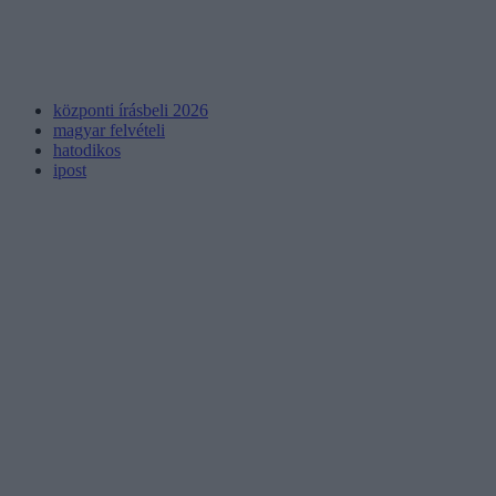
központi írásbeli 2026
magyar felvételi
hatodikos
ipost