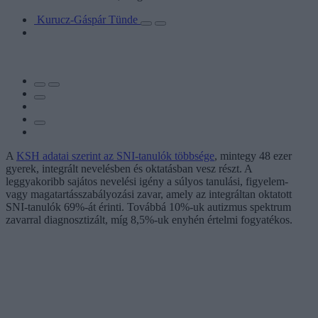
Kurucz-Gáspár Tünde
A
KSH adatai szerint az SNI-tanulók többsége
, mintegy 48 ezer
gyerek, integrált nevelésben és oktatásban vesz részt. A
leggyakoribb sajátos nevelési igény a súlyos tanulási, figyelem-
vagy magatartásszabályozási zavar, amely az integráltan oktatott
SNI-tanulók 69%-át érinti. Továbbá 10%-uk autizmus spektrum
zavarral diagnosztizált, míg 8,5%-uk enyhén értelmi fogyatékos.