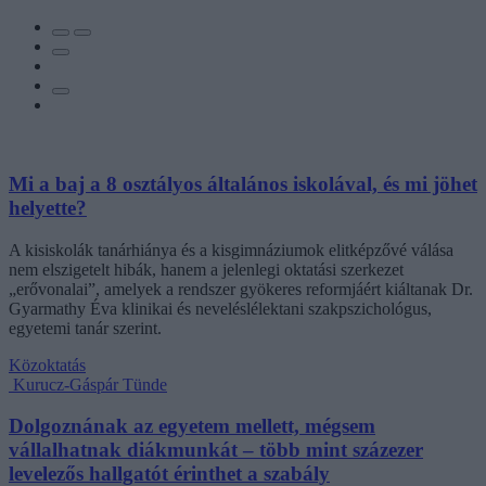
Mi a baj a 8 osztályos általános iskolával, és mi jöhet
helyette?
A kisiskolák tanárhiánya és a kisgimnáziumok elitképzővé válása
nem elszigetelt hibák, hanem a jelenlegi oktatási szerkezet
„erővonalai”, amelyek a rendszer gyökeres reformjáért kiáltanak Dr.
Gyarmathy Éva klinikai és neveléslélektani szakpszichológus,
egyetemi tanár szerint.
Közoktatás
Kurucz-Gáspár Tünde
Dolgoznának az egyetem mellett, mégsem
vállalhatnak diákmunkát – több mint százezer
levelezős hallgatót érinthet a szabály