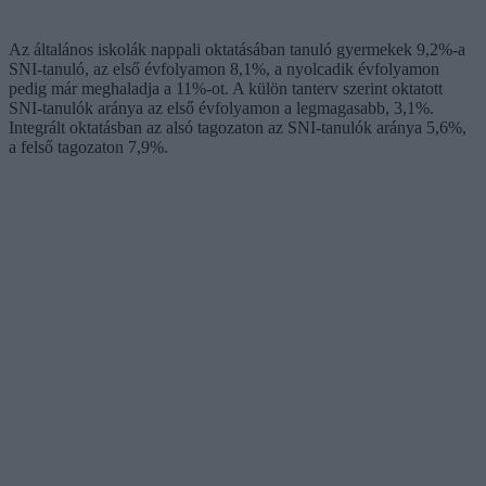
Az általános iskolák nappali oktatásában tanuló gyermekek 9,2%-a
SNI-tanuló, az első évfolyamon 8,1%, a nyolcadik évfolyamon
pedig már meghaladja a 11%-ot. A külön tanterv szerint oktatott
SNI-tanulók aránya az első évfolyamon a legmagasabb, 3,1%.
Integrált oktatásban az alsó tagozaton az SNI-tanulók aránya 5,6%,
a felső tagozaton 7,9%.