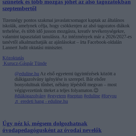
szünetek és több mozgás jöhet az alsó tagozatokban
szeptembertől
Tizennégy pontos szakmai javaslatcsomagot kaptak az általános
iskolák, amelynek célja, hogy csökkenjen az alsó tagozatos diákok
terhelése, és több idő jusson mozgásra, kreatív tevékenységekre,
valamint tapasztalati tanulásra. Az intézmények már a 2026/2027-es
tanévtől alkalmazhatják az ajánlásokat – írta Facebook-oldalán
Lannert Judit oktatási miniszter.
Közoktatás
Kurucz-Gáspár Tünde
@eduline.hu
Az első egyetemi ügyintézések között a
diákigazolvány igénylése is szerepel. Bár elsőre
bonyolultnak tűnhet, néhány lépésből megvan – most
végigvezetünk titeket a teljes folyamaton.😉
#diákigazolvány
#egyetem
#neptun
#eduline
#foryou
♬ eredeti hang - eduline.hu
Úgy néz ki, mégsem dolgozhatnak
óvodapedagógusként az óvodai nevelők