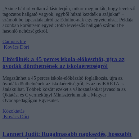
„Szinte bárhol voltam állásinterjún, mikor megtudták, hogy levelező
tagozatos hallgató vagyok, egyből húzni kezdték a szájukat” –
számolt be tapasztalatairól az Eduline-nak egy egyetemista. Példája
azonban korántsem egyedi: több levelezős hallgató számolt be
hasonló nehézségekről.
Campus life
Kovács Dóri
Eltörölnék a 45 perces iskola-előkészítőt, újra az
óvodák dönthetnének az iskolaérettségről
Megszűnhet a 45 perces iskola-előkészítő foglalkozás, újra az
óvodák dönthetnének az iskolaérettségről, és az oviKRÉTA is
átalakulhat. Többek között ezeket a változtatásokat javasolta az
Oktatási és Gyermekügyi Minisztériumnak a Magyar
Óvodapedagógiai Egyesület.
Közoktatás
Kovács Dóri
Lannert Judit: Rugalmasabb napkezdés, hosszabb