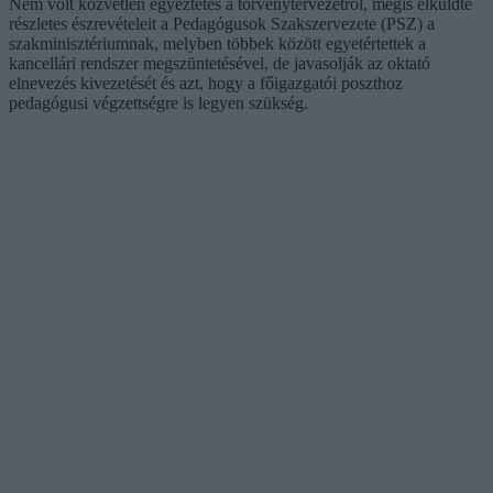
Nem volt közvetlen egyeztetés a törvénytervezetről, mégis elküldte
részletes észrevételeit a Pedagógusok Szakszervezete (PSZ) a
szakminisztériumnak, melyben többek között egyetértettek a
kancellári rendszer megszüntetésével, de javasolják az oktató
elnevezés kivezetését és azt, hogy a főigazgatói poszthoz
pedagógusi végzettségre is legyen szükség.