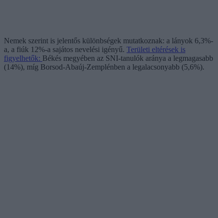
Nemek szerint is jelentős különbségek mutatkoznak: a lányok 6,3%-
a, a fiúk 12%-a sajátos nevelési igényű.
Területi eltérések is
figyelhetők:
Békés megyében az SNI-tanulók aránya a legmagasabb
(14%), míg Borsod-Abaúj-Zemplénben a legalacsonyabb (5,6%).