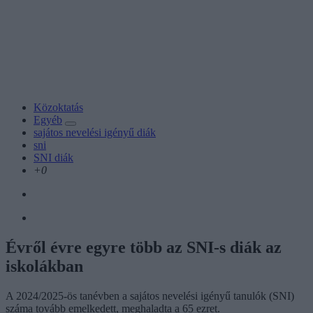
Közoktatás
Egyéb
sajátos nevelési igényű diák
sni
SNI diák
+0
Évről évre egyre több az SNI-s diák az
iskolákban
A 2024/2025-ös tanévben a sajátos nevelési igényű tanulók (SNI)
száma tovább emelkedett, meghaladta a 65 ezret.