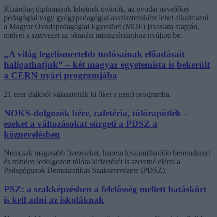
Kizárólag diplomások lehetnek óvónők, az óvodai nevelőket
pedagógiai vagy gyógypedagógiai asszisztensként lehet alkalmazni
a Magyar Óvodapedagógiai Egyesület (MOE) javaslata alapján,
melyet a szervezet az oktatási minisztériumhoz nyújtott be.
„A világ legelismertebb tudósainak előadásait
hallgathatjuk” – két magyar egyetemista is bekerült
a CERN nyári programjába
21 ezer diákból választották ki őket a genfi programba.
NOKS-dolgozók bére, cafetéria, túlórapótlék –
ezeket a változásokat sürgeti a PDSZ a
köznevelésben
Nemcsak magasabb fizetéseket, hanem kiszámíthatóbb bérrendszert
és minden ledolgozott túlóra kifizetését is szeretné elérni a
Pedagógusok Demokratikus Szakszervezete (PDSZ).
PSZ: a szakképzésben a felelősség mellett hatáskört
is kell adni az iskoláknak