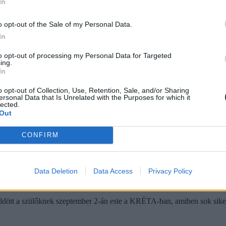
In
o opt-out of the Sale of my Personal Data.
In
to opt-out of processing my Personal Data for Targeted
ing.
In
o opt-out of Collection, Use, Retention, Sale, and/or Sharing
ersonal Data that Is Unrelated with the Purposes for which it
lected.
Out
CONFIRM
Data Deletion
Data Access
Privacy Policy
entes volt a KRÉTA-ban is tanévkezdés: az órarend mellett már a házi f
ldött a szülőknek szeptember 2-án este a KRÉTA-ban, amiben sok siker