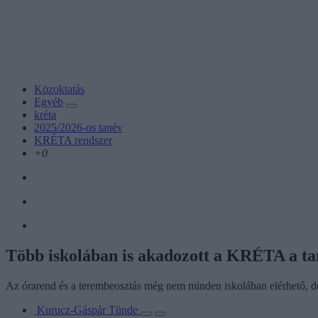
Közoktatás
Egyéb
kréta
2025/2026-os tanév
KRÉTA rendszer
+0
Több iskolában is akadozott a KRÉTA a ta
Az órarend és a terembeosztás még nem minden iskolában elérhető, d
Kurucz-Gáspár Tünde