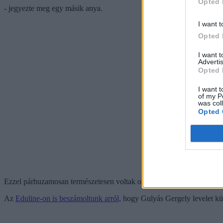
Opted 
- jegyezte meg egy másik anya.
I want t
Opted 
I want 
Advertis
Opted 
I want t
of my P
was col
Opted 
Ezzel párhuzamosan természetesen voltak olyan iskolák, ahol zökkenőm
Az
Eduline-on is beszámoltunk arról,
hogy Gulyás Gergely levelet kü