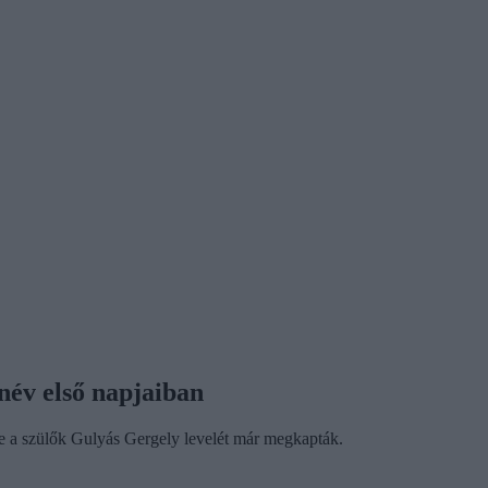
név első napjaiban
e a szülők Gulyás Gergely levelét már megkapták.