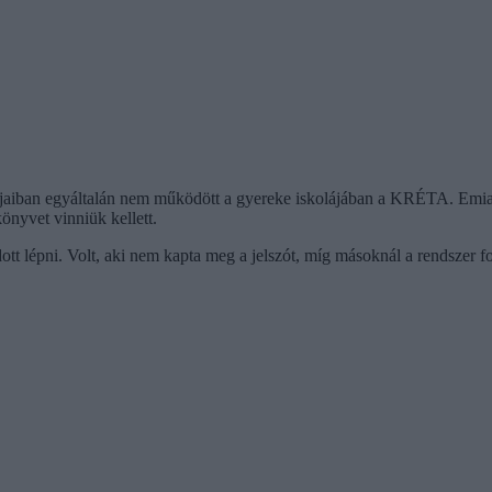
apjaiban egyáltalán nem működött a gyereke iskolájában a KRÉTA. Emiat
nyvet vinniük kellett.
t lépni. Volt, aki nem kapta meg a jelszót, míg másoknál a rendszer f