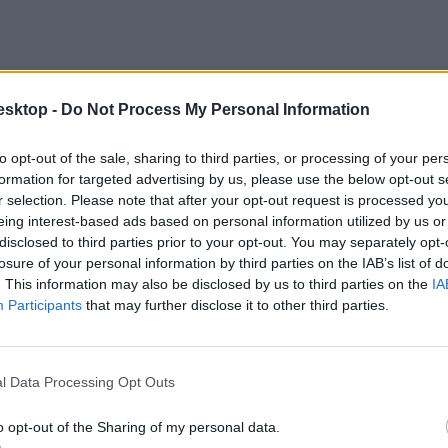
esktop -
Do Not Process My Personal Information
to opt-out of the sale, sharing to third parties, or processing of your per
formation for targeted advertising by us, please use the below opt-out s
r selection. Please note that after your opt-out request is processed y
eing interest-based ads based on personal information utilized by us or
disclosed to third parties prior to your opt-out. You may separately opt-
losure of your personal information by third parties on the IAB’s list of
átták, a mostanit még nem. Az Eduline is tud olyan iskoláról, ahol az i
. This information may also be disclosed by us to third parties on the
IA
éptetnek tanévet, és csak utána látszódik majd az új órarend és a teremb
Participants
that may further disclose it to other third parties.
l Data Processing Opt Outs
o opt-out of the Sharing of my personal data.