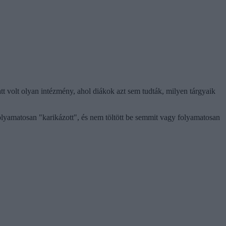
t volt olyan intézmény, ahol diákok azt sem tudták, milyen tárgyaik
olyamatosan "karikázott", és nem töltött be semmit vagy folyamatosan