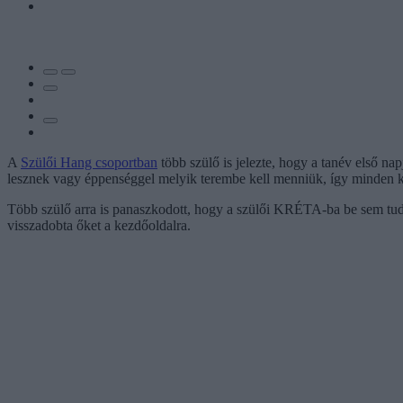
A
Szülői Hang csoportban
több szülő is jelezte, hogy a tanév első n
lesznek vagy éppenséggel melyik terembe kell menniük, így minden kö
Több szülő arra is panaszkodott, hogy a szülői KRÉTA-ba be sem tudot
visszadobta őket a kezdőoldalra.