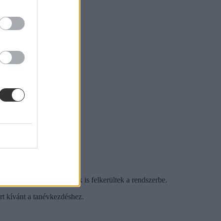
eladatok és a dicséretek is felkerültek a rendszerbe.
t kívánt a tanévkezdéshez.