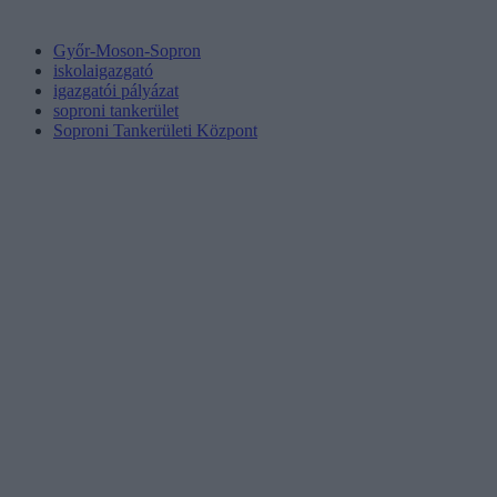
Győr-Moson-Sopron
iskolaigazgató
igazgatói pályázat
soproni tankerület
Soproni Tankerületi Központ