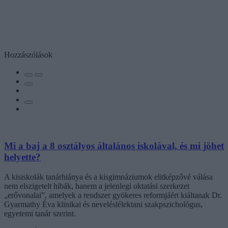
Hozzászólások
Mi a baj a 8 osztályos általános iskolával, és mi jöhet
helyette?
A kisiskolák tanárhiánya és a kisgimnáziumok elitképzővé válása
nem elszigetelt hibák, hanem a jelenlegi oktatási szerkezet
„erővonalai”, amelyek a rendszer gyökeres reformjáért kiáltanak Dr.
Gyarmathy Éva klinikai és neveléslélektani szakpszichológus,
egyetemi tanár szerint.