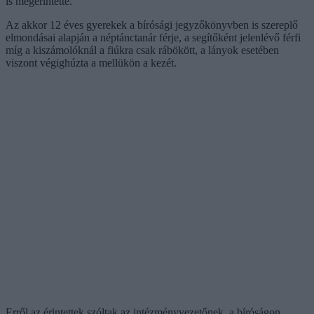
is megérintette.
Az akkor 12 éves gyerekek a bírósági jegyzőkönyvben is szereplő
elmondásai alapján a néptánctanár férje, a segítőként jelenlévő férfi
míg a kiszámolóknál a fiúkra csak rábökött, a lányok esetében
viszont végighúzta a mellükön a kezét.
Erről az érintettek szóltak az intézményvezetőnek, a bíróságon