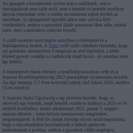
Az igazgató a beszámolók szerint sem a szülőknek, sem a
hatóságoknak nem szólt arról, amit a hatodik és hetedik osztályos
lányok elmondtak neki; a tanítás zavartalanul zajlott tovább az
iskolában. Az igazgatónő egyedül akkor tette szóvá a férfi
viselkedését, amikor a gyerekek újabb panasszal éltek nála, ezúttal
azért, mert a tanórákon csúnyán beszélt.
A szülő azonban nem hagyta annyiban a történteket és a
hatóságokhoz fordult. A
Telex
erről szóló cikkében elmondta, hogy
azt gondolta; amennyiben ő megteszi az első lépéseket, a többi
érintett gyerek családja is csatlakozik majd hozzá - ez azonban nem
így történt.
A bejelentését ennek ellenére a rendőrség komolyan vette és a
Soproni Rendőrkapitányság 2022 januárjában nyomozásba kezdett.
Az ügy mintegy 2,5 éven keresztül zajlott; első fokon 2024. október
15-én zárult le.
A Soproni Járási Ügyészség a lap kérésére közölte, hogy az
elkövető egy hatodik, majd hetedik osztályos kislányt a 2021-es év
elejétől kezdődően, utolsó alkalommal 2022. január 3. napján –
akarata ellenére – intim helyen rendszeresen megérintett,
megsimogatott. A férfi (és annak felesége is) ezt azzal magyarázta,
hogy a táncoktatáshoz hozzátartozik a diákok görnyedt
testtartásának a javítása, amikor a gyerekek vállát megfogva