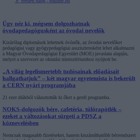
♬ eredeti hang - eduline.hu
Úgy néz ki, mégsem dolgozhatnak
óvodapedagógusként az óvodai nevelők
Kizárólag diplomások lehetnek óvónők, az óvodai nevelőket
pedagógiai vagy gyógypedagógiai asszisztensként lehet alkalmazni
a Magyar Óvodapedagógiai Egyesület (MOE) javaslata alapján,
melyet a szervezet az oktatási minisztériumhoz nyújtott be.
„A világ legelismertebb tudósainak előadásait
hallgathatjuk” – két magyar egyetemista is bekerült
a CERN nyári programjába
21 ezer diákból választották ki őket a genfi programba.
NOKS-dolgozók bére, cafetéria, túlórapótlék –
ezeket a változásokat sürgeti a PDSZ a
köznevelésben
Nemcsak magasabb fizetéseket, hanem kiszámíthatóbb bérrendszert