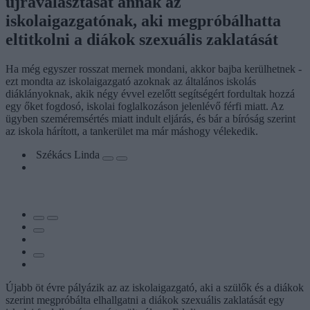
újraválasztását annak az
iskolaigazgatónak, aki megpróbálhatta
eltitkolni a diákok szexuális zaklatását
Ha még egyszer rosszat mernek mondani, akkor bajba kerülhetnek -
ezt mondta az iskolaigazgató azoknak az általános iskolás
diáklányoknak, akik négy évvel ezelőtt segítségért fordultak hozzá
egy őket fogdosó, iskolai foglalkozáson jelenlévő férfi miatt. Az
ügyben szeméremsértés miatt indult eljárás, és bár a bíróság szerint
az iskola hárított, a tankerület ma már máshogy vélekedik.
Székács Linda
Újabb öt évre pályázik az az iskolaigazgató, aki a szülők és a diákok
szerint megpróbálta elhallgatni a diákok szexuális zaklatását egy