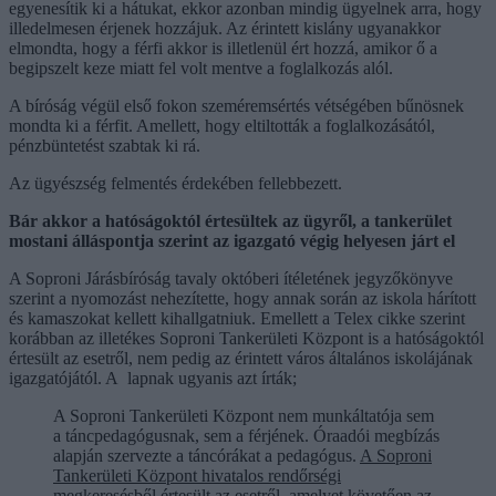
egyenesítik ki a hátukat, ekkor azonban mindig ügyelnek arra, hogy
illedelmesen érjenek hozzájuk. Az érintett kislány ugyanakkor
elmondta, hogy a férfi akkor is illetlenül ért hozzá, amikor ő a
begipszelt keze miatt fel volt mentve a foglalkozás alól.
A bíróság végül első fokon szeméremsértés vétségében bűnösnek
mondta ki a férfit. Amellett, hogy eltiltották a foglalkozásától,
pénzbüntetést szabtak ki rá.
Az ügyészség felmentés érdekében fellebbezett.
Bár akkor a hatóságoktól értesültek az ügyről, a tankerület
mostani álláspontja szerint az igazgató végig helyesen járt el
A Soproni Járásbíróság tavaly októberi ítéletének jegyzőkönyve
szerint a nyomozást nehezítette, hogy annak során az iskola hárított
és kamaszokat kellett kihallgatniuk. Emellett a Telex cikke szerint
korábban az illetékes Soproni Tankerületi Központ is a hatóságoktól
értesült az esetről, nem pedig az érintett város általános iskolájának
igazgatójától. A lapnak ugyanis azt írták;
A Soproni Tankerületi Központ nem munkáltatója sem
a táncpedagógusnak, sem a férjének. Óraadói megbízás
alapján szervezte a táncórákat a pedagógus.
A Soproni
Tankerületi Központ hivatalos rendőrségi
megkeresésből értesült az esetről
, amelyet követően az