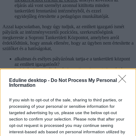
eljárás alá vont személyt azonnal kitiltotta minden
tankerületi fenntartású intézményből, és ezzel
egyidejűleg értesítette a pedagógus munkáltatóját.
Azzal kapcsolatban, hogy úgy tudjuk, az említett igazgató ismét
pályázik az intézményvezetői pozícióra, szerkesztőségünk
megkereste a Soproni Tankerületi Központot, amelyben arról
érdeklődtünk, hogy annak ellenére, hogy az ügyben nem értesítette a
szülőket és a hatóságokat,
alkalmas és esélyes pályázónak tartja-e a tankerületi központ
az említett igazgatónőt?
befolyásolja-e a pályázatát, hogy ilyen fontos információt
elhallgatott és közreműködés hiányában nehezítette a
Eduline desktop -
Do Not Process My Personal
nyomozást?
Information
van-e az igazgatói pozícióra más pályázó is?
Válaszul a tankerületi központ azt írta; nem igaz, hogy az igazgató
If you wish to opt-out of the sale, sharing to third parties, or
hárított.
processing of your personal or sensitive information for
Az ügyben az igazgató mindvégig együttműködött és
targeted advertising by us, please use the below opt-out
segítette a hatóságok és a bíróság munkáját
section to confirm your selection. Please note that after your
opt-out request is processed you may continue seeing
- közölték
interest-based ads based on personal information utilized by