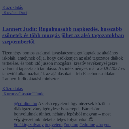
Közoktatás
Kovács Dóri
Lannert Judit: Rugalmasabb napkezdés, hosszabb
szünetek és több mozgás jöhet az alsó tagozatokban
szeptembertől
Tizennégy pontos szakmai javaslatcsomagot kaptak az általános
iskolák, amelynek célja, hogy csökkenjen az alsó tagozatos diákok
terhelése, és több idő jusson mozgásra, kreatív tevékenységekre,
valamint tapasztalati tanulásra. Az intézmények már a 2026/2027-es
tanévtől alkalmazhatják az ajánlásokat – írta Facebook-oldalán
Lannert Judit oktatási miniszter.
Közoktatás
Kurucz-Gáspár Tünde
@eduline.hu
Az első egyetemi ügyintézések között a
diákigazolvány igénylése is szerepel. Bár elsőre
bonyolultnak tűnhet, néhány lépésből megvan – most
végigvezetünk titeket a teljes folyamaton.😉
#diákigazolvány
#egyetem
#neptun
#eduline
#foryou