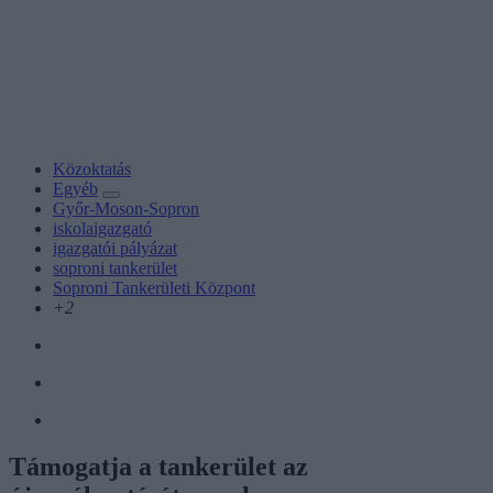
Közoktatás
Egyéb
Győr-Moson-Sopron
iskolaigazgató
igazgatói pályázat
soproni tankerület
Soproni Tankerületi Központ
+2
Támogatja a tankerület az