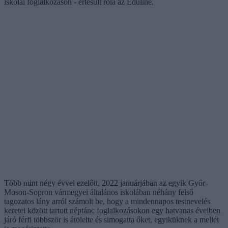
iskolai foglalkozáson - értesült róla az Eduline.
Több mint négy évvel ezelőtt, 2022 januárjában az egyik Győr-
Moson-Sopron vármegyei általános iskolában néhány felső
tagozatos lány arról számolt be, hogy a mindennapos testnevelés
keretei között tartott néptánc foglalkozásokon egy hatvanas éveiben
járó férfi többször is átölelte és simogatta őket, egyiküknek a mellét