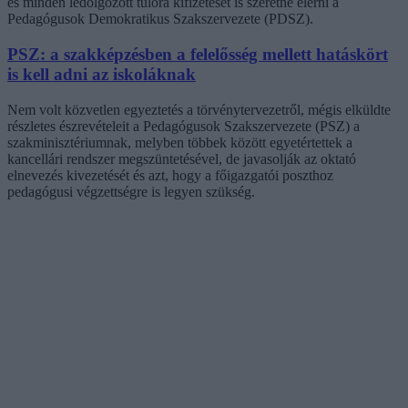
és minden ledolgozott túlóra kifizetését is szeretné elérni a
Pedagógusok Demokratikus Szakszervezete (PDSZ).
PSZ: a szakképzésben a felelősség mellett hatáskört
is kell adni az iskoláknak
Nem volt közvetlen egyeztetés a törvénytervezetről, mégis elküldte
részletes észrevételeit a Pedagógusok Szakszervezete (PSZ) a
szakminisztériumnak, melyben többek között egyetértettek a
kancellári rendszer megszüntetésével, de javasolják az oktató
elnevezés kivezetését és azt, hogy a főigazgatói poszthoz
pedagógusi végzettségre is legyen szükség.