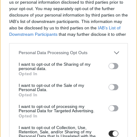
us or personal information disclosed to third parties prior to
Emellett hozzátették, hogy "az igazgatói pályázatok elbírálását
minden esetben szakmai szempontok határozzák meg. Mindezek
your opt-out. You may separately opt-out of the further
tekintetében az igazgató minden jogszabályi, hatósági és szakmai
disclosure of your personal information by third parties on the
feltételnek megfelelt a pályáztatás során, a speciális tartalommal
IAB’s list of downstream participants. This information may
kiállított erkölcsi bizonyítványa (ami minden pedagógus állás
also be disclosed by us to third parties on the
IAB’s List of
betöltéséhez szükséges) rendelkezésre áll, ezen felül több, mint 15
Downstream Participants
that may further disclose it to other
éve vezeti az iskolát a szülők és a pedagógusok megelégedésére."
third parties.
A tankerület szerint az igazgatónő pályázatát a város nemzetiségi
önkormányzata is támogatja.
Personal Data Processing Opt Outs
I want to opt-out of the Sharing of my
personal data.
Opted In
I want to opt-out of the Sale of my
Personal Data.
Opted In
I want to opt-out of processing my
Personal Data for Targeted Advertising.
Opted In
I want to opt-out of Collection, Use,
Retention, Sale, and/or Sharing of my
Personal Data that Is Unrelated with the