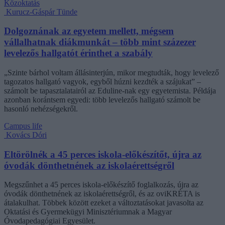
Közoktatás
Kurucz-Gáspár Tünde
Dolgoznának az egyetem mellett, mégsem
vállalhatnak diákmunkát – több mint százezer
levelezős hallgatót érinthet a szabály
„Szinte bárhol voltam állásinterjún, mikor megtudták, hogy levelező
tagozatos hallgató vagyok, egyből húzni kezdték a szájukat” –
számolt be tapasztalatairól az Eduline-nak egy egyetemista. Példája
azonban korántsem egyedi: több levelezős hallgató számolt be
hasonló nehézségekről.
Campus life
Kovács Dóri
Eltörölnék a 45 perces iskola-előkészítőt, újra az
óvodák dönthetnének az iskolaérettségről
Megszűnhet a 45 perces iskola-előkészítő foglalkozás, újra az
óvodák dönthetnének az iskolaérettségről, és az oviKRÉTA is
átalakulhat. Többek között ezeket a változtatásokat javasolta az
Oktatási és Gyermekügyi Minisztériumnak a Magyar
Óvodapedagógiai Egyesület.