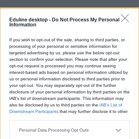
Eduline desktop -
Do Not Process My Personal
Information
If you wish to opt-out of the sale, sharing to third parties, or
processing of your personal or sensitive information for
#Győr-Moson-Sopron
targeted advertising by us, please use the below opt-out
section to confirm your selection. Please note that after your
opt-out request is processed you may continue seeing
interest-based ads based on personal information utilized by
us or personal information disclosed to third parties prior to
Támogatja a tankerület az újraválasztását annak az
your opt-out. You may separately opt-out of the further
iskolaigazgatónak, aki megpróbálhatta eltitkolni a
disclosure of your personal information by third parties on the
diákok szexuális zaklatását
IAB’s list of downstream participants. This information may
also be disclosed by us to third parties on the
IAB’s List of
Ha még egyszer rosszat mernek mondani, akkor bajba kerülhetnek -
Downstream Participants
that may further disclose it to other
ezt mondta az iskolaigazgató azoknak az általános iskolás
third parties.
diáklányoknak, akik négy évvel ezelőtt segítségért fordultak hozzá
egy őket fogdosó, iskolai foglalkozáson jelenlévő férfi miatt. Az
Personal Data Processing Opt Outs
ügyben szeméremsértés miatt indult eljárás, és bár a bíróság szerint
az iskola hárított, a tankerület ma már máshogy vélekedik.