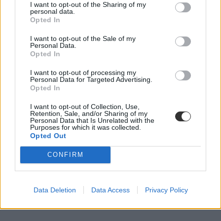
I want to opt-out of the Sharing of my
personal data.
Közoktatás
Opted In
Székács Linda
I want to opt-out of the Sale of my
Personal Data.
Opted In
Csökkent a pályakezdő álláskeresők száma
I want to opt-out of processing my
Personal Data for Targeted Advertising.
46,4 ezer álláshelyet kínált az ÁFSZ az álláskeresőknek
Opted In
decemberben.
I want to opt-out of Collection, Use,
Közoktatás
Retention, Sale, and/or Sharing of my
Personal Data that Is Unrelated with the
Eduline
Purposes for which it was collected.
Opted Out
CONFIRM
Data Deletion
Data Access
Privacy Policy