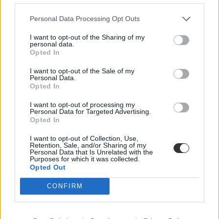
Közoktatás
Personal Data Processing Opt Outs
Székács Linda
I want to opt-out of the Sharing of my
personal data.
Opted In
„Itt diktatúra van” - börtönbüntetést kért egy
I want to opt-out of the Sale of my
édesanyára a nagycenki iskola igazgatója, hiába
Personal Data.
Opted In
indítottak ellene petíciót, nem váltották le
I want to opt-out of processing my
Esőben várakoztatta a diákokat a koronavírus-járvány idején,
Personal Data for Targeted Advertising.
szülőket perelt be, mégis kitüntették. A nagycenki családok
Opted In
tömegével hordják át a gyerekeiket a környező települések iskoláiba
a helyi iskola igazgatója miatt, aki ellen hiába indítottak petíciót is az
I want to opt-out of Collection, Use,
évek óta dagadó botrányok apropóján. A tankerület és a
Retention, Sale, and/or Sharing of my
Belügyminisztérium továbbra is alkalmasnak vélik az
Personal Data that Is Unrelated with the
Purposes for which it was collected.
intézményvezetői feladatok ellátására.
Opted Out
Közoktatás
Székács Linda
CONFIRM