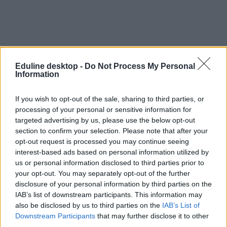
Eduline desktop -
Do Not Process My Personal
Information
#Soproni Tankerületi Központ
If you wish to opt-out of the sale, sharing to third parties, or
processing of your personal or sensitive information for
targeted advertising by us, please use the below opt-out
section to confirm your selection. Please note that after your
Támogatja a tankerület az újraválasztását annak az
opt-out request is processed you may continue seeing
iskolaigazgatónak, aki megpróbálhatta eltitkolni a
interest-based ads based on personal information utilized by
diákok szexuális zaklatását
us or personal information disclosed to third parties prior to
your opt-out. You may separately opt-out of the further
Ha még egyszer rosszat mernek mondani, akkor bajba kerülhetnek -
disclosure of your personal information by third parties on the
ezt mondta az iskolaigazgató azoknak az általános iskolás
IAB’s list of downstream participants. This information may
diáklányoknak, akik négy évvel ezelőtt segítségért fordultak hozzá
also be disclosed by us to third parties on the
IAB’s List of
egy őket fogdosó, iskolai foglalkozáson jelenlévő férfi miatt. Az
ügyben szeméremsértés miatt indult eljárás, és bár a bíróság szerint
Downstream Participants
that may further disclose it to other
az iskola hárított, a tankerület ma már máshogy vélekedik.
third parties.